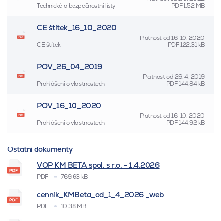
Technické a bezpečnostní listy
PDF
1.52 MB
CE štítek_16_10_2020
Platnost od
16. 10. 2020
CE štítek
PDF
122.31 kB
POV_26_04_2019
Platnost od
26. 4. 2019
Prohlášení o vlastnostech
PDF
144.84 kB
POV_16_10_2020
Platnost od
16. 10. 2020
Prohlášení o vlastnostech
PDF
144.92 kB
Ostatní dokumenty
VOP KM BETA spol. s r.o. - 1.4.2026
PDF
769.63 kB
cenník_KMBeta_od_1_4_2026 _web
PDF
10.38 MB