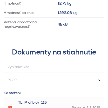
Hmotnosť
12.73 kg
Hmotnosť balenia
1222.08 kg
Vážená laboratórna
42 dB
nepriezvučnosť
Dokumenty na stiahnutie
2022
Ke stažení
TL_Profiblok_115
Platnost od
1. 3. 2022