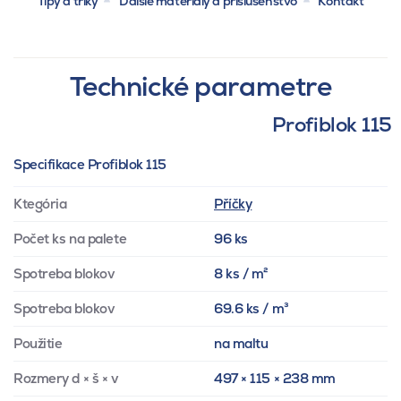
Tipy a triky
Ďalšie materiály a príslušenstvo
Kontakt
Technické parametre
Profiblok 115
Specifikace Profiblok 115
Ktegória
Příčky
Počet ks na palete
96 ks
Spotreba blokov
8 ks / m²
Spotreba blokov
69.6 ks / m³
Použitie
na maltu
Rozmery d × š × v
497 × 115 × 238 mm