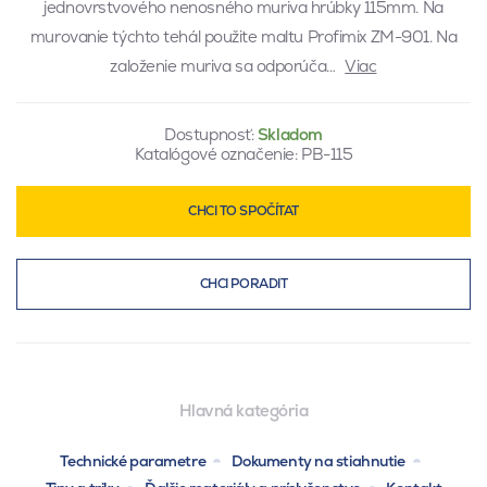
jednovrstvového nenosného muriva hrúbky 115mm. Na
murovanie týchto tehál použite maltu Profimix ZM-901. Na
založenie muriva sa odporúča…
Viac
Dostupnosť:
Skladom
Katalógové označenie:
PB-115
CHCI TO SPOČÍTAT
CHCI PORADIT
Hlavná kategória
Technické parametre
Dokumenty na stiahnutie