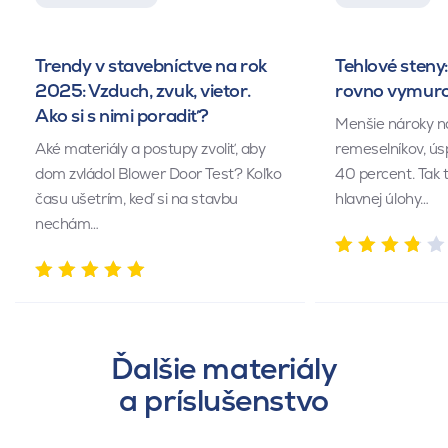
Trendy v stavebníctve na rok
Tehlové steny:
2025: Vzduch, zvuk, vietor.
rovno vymuro
Ako si s nimi poradiť?
Menšie nároky n
Aké materiály a postupy zvoliť, aby
remeselníkov, ús
dom zvládol Blower Door Test? Koľko
40 percent. Tak 
času ušetrím, keď si na stavbu
hlavnej úlohy…
nechám…
Ďalšie materiály
a príslušenstvo