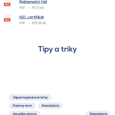
Reklamační řád
PDF
74.70 kB
ISO_certifikát
PDF
225.36 kB
Tipy a triky
Vápennopieskové tehly
Pasívny dom
Robotizácia
Akustika domov
Robotizácia