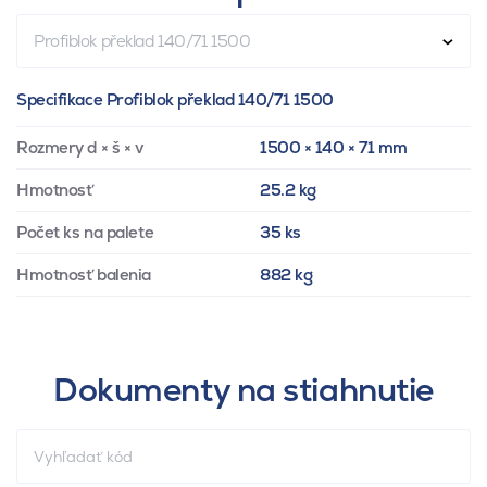
Profiblok překlad 140/71 1500
Specifikace Profiblok překlad 140/71 1500
Rozmery d × š × v
1500 × 140 × 71 mm
Hmotnosť
25.2 kg
Počet ks na palete
35 ks
Hmotnosť balenia
882 kg
Dokumenty na stiahnutie