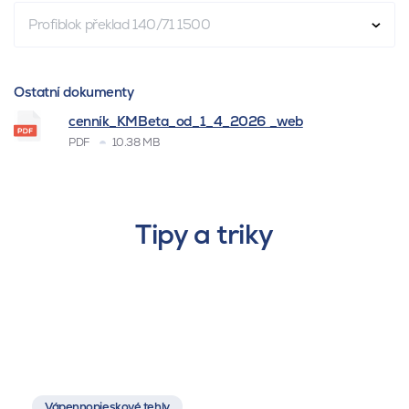
Profiblok překlad 140/71 1500
Ostatní dokumenty
cenník_KMBeta_od_1_4_2026 _web
PDF
10.38 MB
Tipy a triky
Vápennopieskové tehly