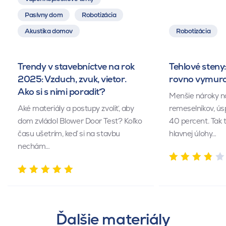
Pasívny dom
Robotizácia
Akustika domov
Robotizácia
Trendy v stavebníctve na rok
Tehlové steny:
2025: Vzduch, zvuk, vietor.
rovno vymuro
Ako si s nimi poradiť?
Menšie nároky n
Aké materiály a postupy zvoliť, aby
remeselníkov, ús
dom zvládol Blower Door Test? Koľko
40 percent. Tak 
času ušetrím, keď si na stavbu
hlavnej úlohy…
nechám…
Ďalšie materiály