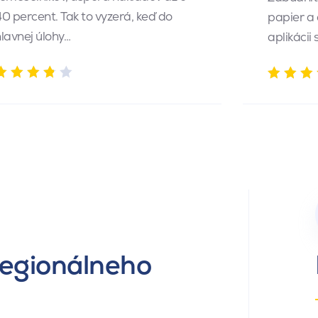
0 percent. Tak to vyzerá, keď do
papier a
lavnej úlohy…
aplikácii
regionálneho