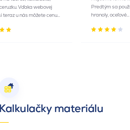
Predtým sa použí
 ceruzku. Vďaka webovej
hranoly, oceľové…
 si teraz u nás môžete cenu…
Kalkulačky materiálu