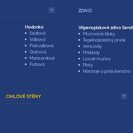
ZDIVO
Hodonka
Vápenopískové zdivo Send
Sedlová
Murovacie bloky
Valbová
Tepelnoizolačný prvok
Polovalbová
Vencovky
Stanová
Preklady
Mansardová
Lícové murivo
Pultová
Ploty
Nástroje a príslušenstvo
CIHLOVÉ STĚNY