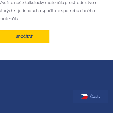
Využite naše kalkulačky materiálu prostredníctvom
ktorých si jednoducho spočítate spotrebu daného
materiálu.
SPOČÍTAŤ
Česky