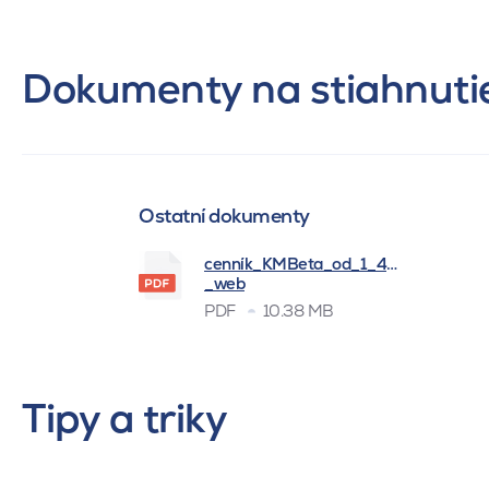
Dokumenty na stiahnuti
Ostatní dokumenty
cenník_KMBeta_od_1_4_2026
_web
PDF
10.38 MB
Tipy a triky