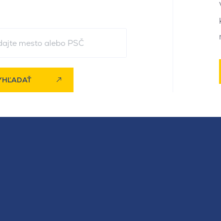
YHĽADAŤ