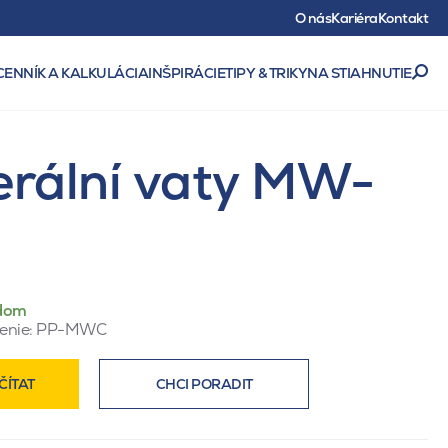
O nás
Kariéra
Kontakt
CENNÍK A KALKULÁCIA
INŠPIRÁCIE
TIPY & TRIKY
NA STIAHNUTIE
nerální vaty MW-
dom
enie:
PP-MWC
ČÍTAT
CHCI PORADIT