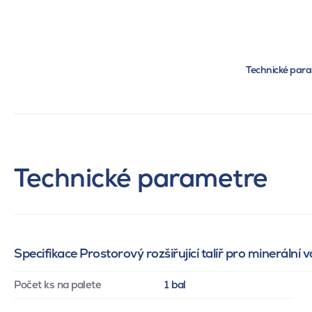
Technické par
Technické parametre
Specifikace Prostorový rozšiřující talíř pro minerál
Počet ks na palete
1 bal