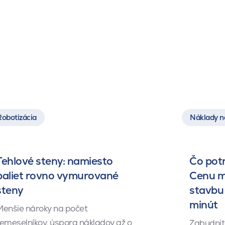
Robotizácia
Náklady n
Tehlové steny: namiesto
Čo pot
paliet rovno vymurované
Cenu m
steny
stavbu 
minút
Menšie nároky na počet
emeselníkov, úspora nákladov až o
Zabudnite