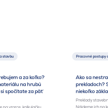
a stavbu
Pracovné postupy 
rebujem a za koľko?
Ako sa nestrat
ateriálu na hrubú
prekladoch? S
si spočítate za päť
niekoľko zákl
Preklady stavebn
Nájdeme ich na k
 na vzorce, kalkulačku,