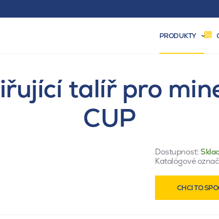
PRODUKTY
iřující talíř pro mi
CUP
Dostupnosť:
Skla
Katalógové označ
CHCI TO SPO