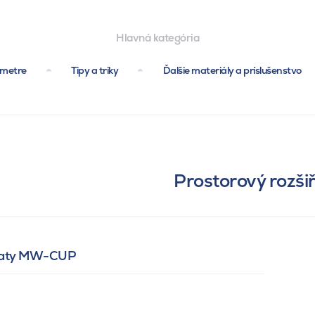
Hlavná kategória
ametre
Tipy a triky
Ďalšie materiály a príslušenstvo
Prostorový rozšiř
ní vaty MW-CUP