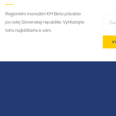
Regionálni manažéri KM Beta pôsobia
po celej Slovenskej republike. Vyhľadajte
toho najbližšieho k vám.
V