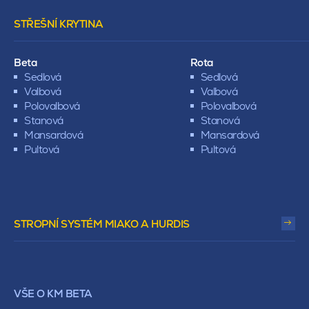
STŘEŠNÍ KRYTINA
Beta
Rota
Sedlová
Sedlová
Valbová
Valbová
Polovalbová
Polovalbová
Stanová
Stanová
Mansardová
Mansardová
Pultová
Pultová
STROPNÍ SYSTÉM MIAKO A HURDIS
VŠE O KM BETA