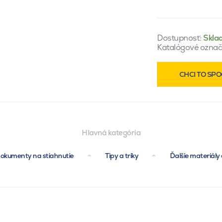
Dostupnosť:
Skla
Katalógové označ
CHCI TO SPO
Hlavná kategória
okumenty na stiahnutie
Tipy a triky
Ďalšie materiály 