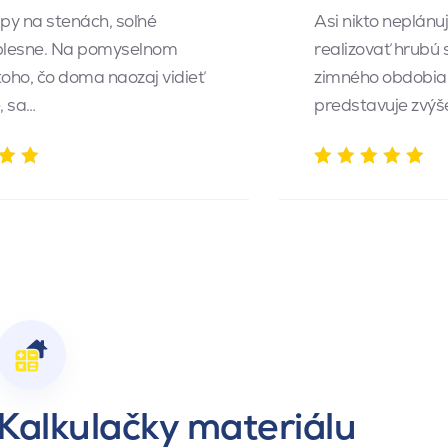
py na stenách, soľné
Asi nikto neplánu
 plesne. Na pomyselnom
realizovať hrubú
toho, čo doma naozaj vidieť
zimného obdobia.
, sa…
predstavuje zvý
Kalkulačky materiálu