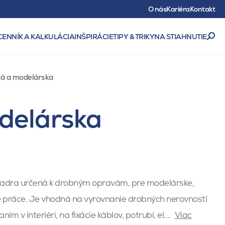
O nás
Kariéra
Kontakt
CENNÍK A KALKULÁCIA
INŠPIRÁCIE
TIPY & TRIKY
NA STIAHNUTIE
ná a modelárska
delárska
sadra určená k drobným opravám, pre modelárske,
é práce. Je vhodná na vyrovnanie drobných nerovností
ím v interiéri, na fixácie káblov, potrubí, el.…
Viac