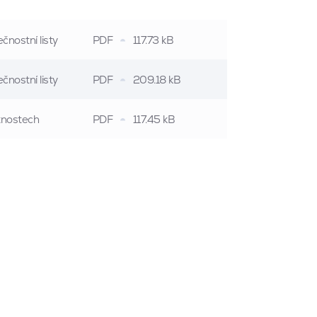
čnostní listy
PDF
117.73 kB
čnostní listy
PDF
209.18 kB
stnostech
PDF
117.45 kB