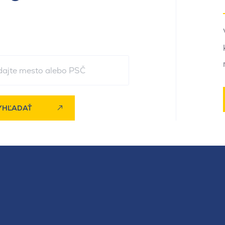
YHĽADAŤ