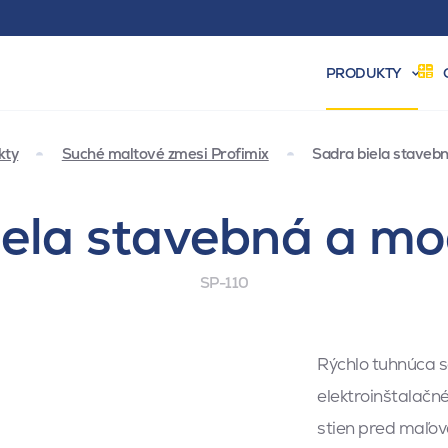
PRODUKTY
kty
Suché maltové zmesi Profimix
Sadra biela staveb
iela stavebná a mo
SP-110
Rýchlo tuhnúca 
elektroinštalačn
stien pred maľovan