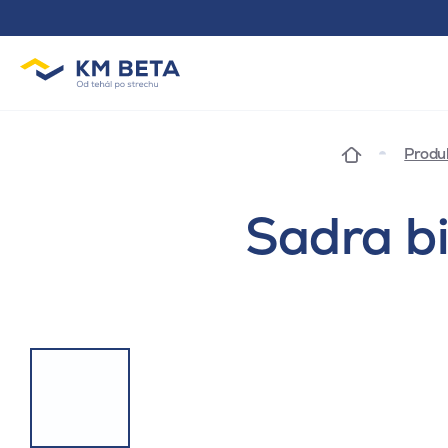
Produ
Sadra b