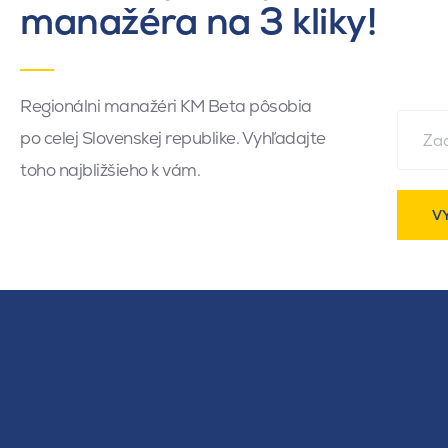
manažéra na 3 kliky!
Regionálni manažéri KM Beta pôsobia
po celej Slovenskej republike. Vyhľadajte
toho najbližšieho k vám.
V