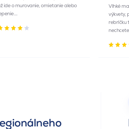
ž ide o murovanie, omietanie alebo
Vlhké ma
epenie.…
výkvety,
rebríčku 
nechcete
regionálneho