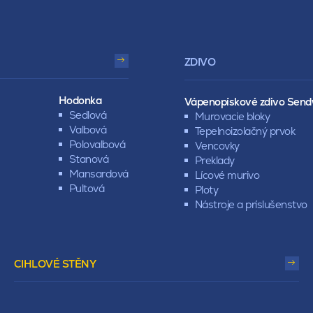
ZDIVO
Hodonka
Vápenopískové zdivo Send
Sedlová
Murovacie bloky
Valbová
Tepelnoizolačný prvok
Polovalbová
Vencovky
Stanová
Preklady
Mansardová
Lícové murivo
Pultová
Ploty
Nástroje a príslušenstvo
CIHLOVÉ STĚNY