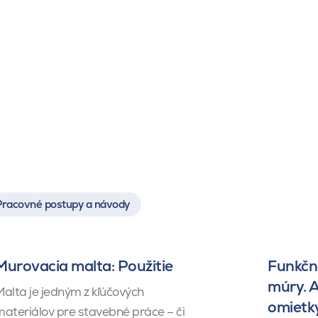
Pracovné postupy a návody
Murovacia malta: Použitie
Funkčné
múry. 
alta je jedným z kľúčových
omietk
ateriálov pre stavebné práce – či