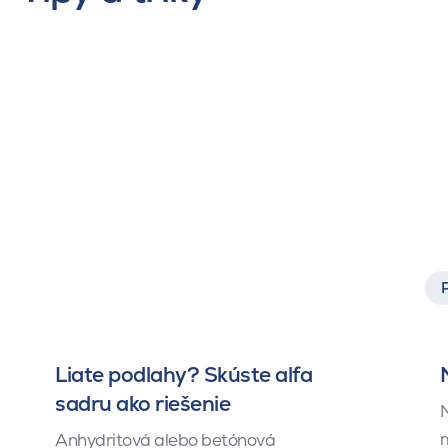
Liate podlahy? Skúste alfa
sadru ako riešenie
M
m
Anhydritová alebo betónová