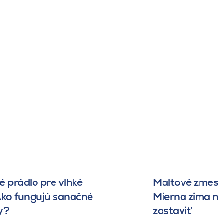
 prádlo pre vlhké
Maltové zmesi
Ako fungujú sanačné
Mierna zima 
y?
zastaviť