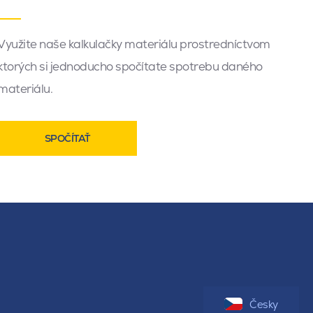
Využite naše kalkulačky materiálu prostredníctvom
ktorých si jednoducho spočítate spotrebu daného
materiálu.
SPOČÍTAŤ
Česky