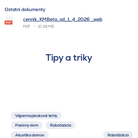
Ostatní dokumenty
cenník_KMBeta_od_1_4_2026 _web
PDF
10.38 MB
Tipy a triky
Vápennopieskové tehly
Pasívny dom
Robotizácia
Akustika domov
Robotizácia