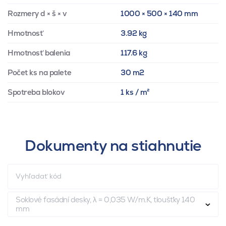
Rozmery d × š × v
1000 × 500 × 140 mm
Hmotnosť
3.92 kg
Hmotnosť balenia
117.6 kg
Počet ks na palete
30 m2
Spotreba blokov
1 ks / m²
Dokumenty na stiahnutie
Soklové fasádní desky, λ = 0,035 W/m.K, tloušťky 140
mm