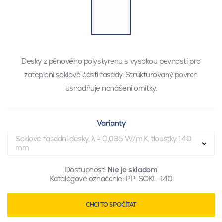
Desky z pěnového polystyrenu s vysokou pevností pro
zateplení soklové části fasády. Strukturovaný povrch
usnadňuje nanášení omítky.
Varianty
Soklové fasádní desky, λ = 0,035 W/m.K, tloušťky 140
mm
Dostupnosť:
Nie je skladom
Katalógové označenie:
PP-SOKL-140
CHCI TO SPOČÍTAT