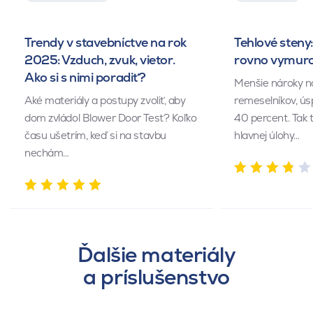
Trendy v stavebníctve na rok
Tehlové steny:
2025: Vzduch, zvuk, vietor.
rovno vymuro
Ako si s nimi poradiť?
Menšie nároky n
Aké materiály a postupy zvoliť, aby
remeselníkov, ús
dom zvládol Blower Door Test? Koľko
40 percent. Tak 
času ušetrím, keď si na stavbu
hlavnej úlohy…
nechám…
Ďalšie materiály
a príslušenstvo