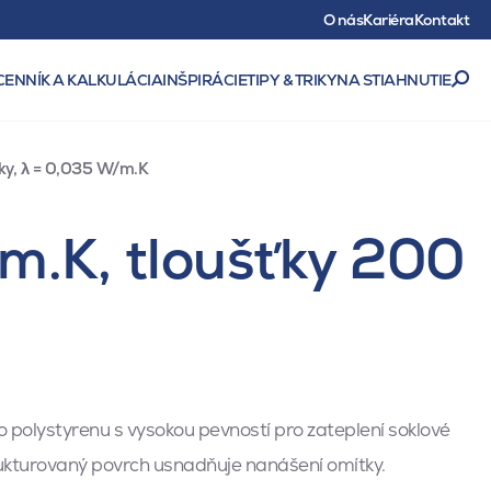
O nás
Kariéra
Kontakt
CENNÍK A KALKULÁCIA
INŠPIRÁCIE
TIPY & TRIKY
NA STIAHNUTIE
ky, λ = 0,035 W/m.K
/m.K, tloušťky 200
 polystyrenu s vysokou pevností pro zateplení soklové
rukturovaný povrch usnadňuje nanášení omítky.