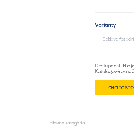
Varianty
Soklové fasádn
Dostupnosť:
Nie j
Katalógové označ
CHCI TO SPO
Hlavná kategória