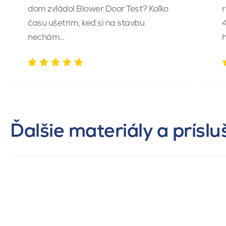
dom zvládol Blower Door Test? Koľko
r
času ušetrím, keď si na stavbu
4
nechám…
h
Ďalšie materiály a prísl