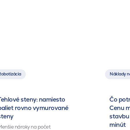
Robotizácia
Náklady n
Tehlové steny: namiesto
Čo pot
paliet rovno vymurované
Cenu m
steny
stavbu 
minút
Menšie nároky na počet