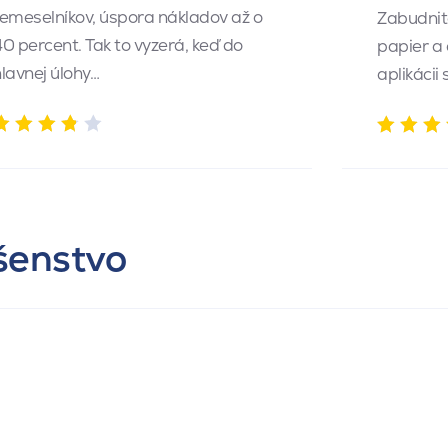
emeselníkov, úspora nákladov až o
Zabudnite
0 percent. Tak to vyzerá, keď do
papier a
lavnej úlohy…
aplikácii
ušenstvo