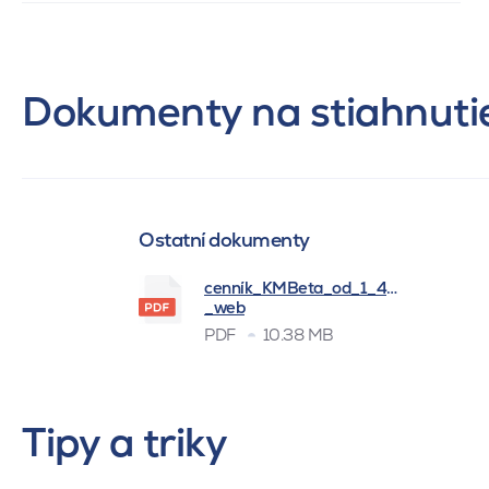
Dokumenty na stiahnuti
Ostatní dokumenty
cenník_KMBeta_od_1_4_2026
_web
PDF
10.38 MB
Tipy a triky