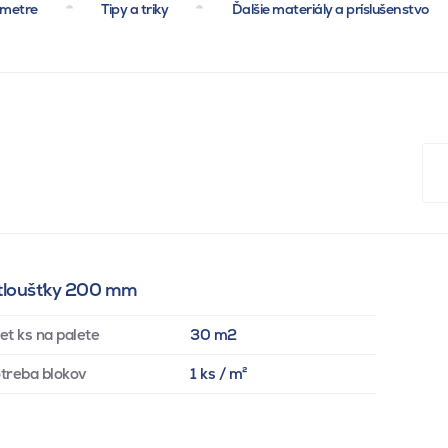
ametre
Tipy a triky
Ďalšie materiály a príslušenstvo
, tloušťky 200 mm
et ks na palete
30 m2
treba blokov
1 ks / m²