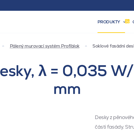
PRODUKTY
Pálený murovací systém Profiblok
Soklové fasádní des
esky, λ = 0,035 W
mm
Desky z pěnového
části fasády. St