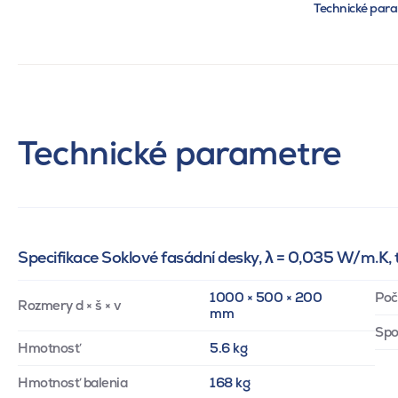
Technické par
Technické parametre
Specifikace Soklové fasádní desky, λ = 0,035 W/m.K
1000 × 500 × 200
Poč
Rozmery d × š × v
mm
Spo
Hmotnosť
5.6 kg
Hmotnosť balenia
168 kg