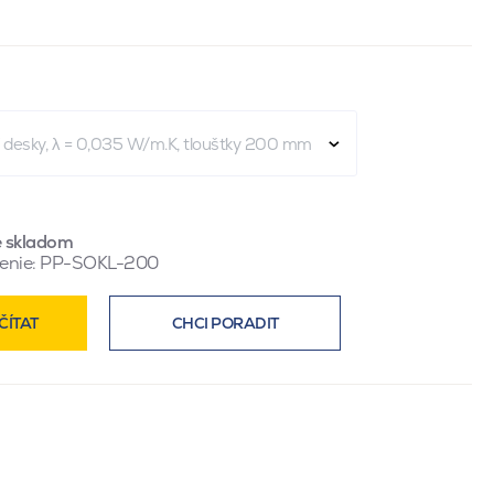
í desky, λ = 0,035 W/m.K, tloušťky 200 mm
e skladom
enie:
PP-SOKL-200
ČÍTAT
CHCI PORADIT