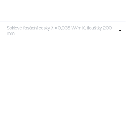
Soklové fasádní desky, λ = 0,035 W/m.K, tloušťky 200
mm