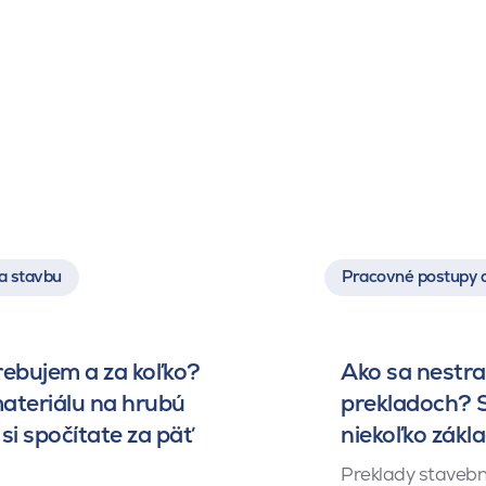
a stavbu
Pracovné postupy 
rebujem a za koľko?
Ako sa nestrat
ateriálu na hrubú
prekladoch? S
si spočítate za päť
niekoľko zákl
Preklady stavebn