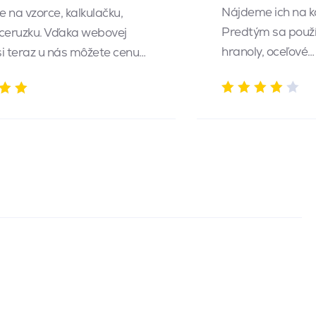
Nájdeme ich na k
 na vzorce, kalkulačku,
Predtým sa použí
 ceruzku. Vďaka webovej
hranoly, oceľové…
 si teraz u nás môžete cenu…