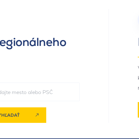
regionálneho
YHĽADAŤ