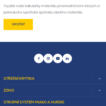
Využite naše kalkulačky materiálu prostredníctvom ktorých si
jednoducho spočítate spotrebu daného materiálu.
SPOČÍTAŤ
STŘEŠNÍ KRYTINA
ZDIVO
Zobrazit celou kategorii
STROPNÍ SYSTÉM MIAKO A HURDIS
Beta
Vápenopískové zdivo Sendwix