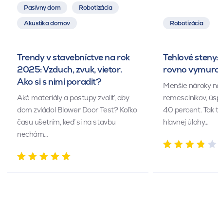
Pasívny dom
Robotizácia
Akustika domov
Robotizácia
Trendy v stavebníctve na rok
Tehlové steny:
2025: Vzduch, zvuk, vietor.
rovno vymuro
Ako si s nimi poradiť?
Menšie nároky n
Aké materiály a postupy zvoliť, aby
remeselníkov, ús
dom zvládol Blower Door Test? Koľko
40 percent. Tak 
času ušetrím, keď si na stavbu
hlavnej úlohy…
nechám…