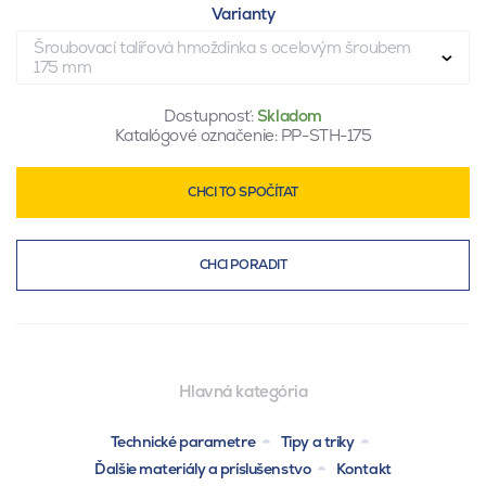
Varianty
Šroubovací talířová hmoždinka s ocelovým šroubem
175 mm
Dostupnosť:
Skladom
Katalógové označenie:
PP-STH-175
CHCI TO SPOČÍTAT
CHCI PORADIT
Hlavná kategória
Technické parametre
Tipy a triky
Ďalšie materiály a príslušenstvo
Kontakt