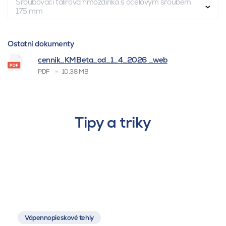
Šroubovací talířová hmoždinka s ocelovým šroubem
175 mm
Ostatní dokumenty
cenník_KMBeta_od_1_4_2026 _web
PDF
10.38 MB
Tipy a triky
Vápennopieskové tehly