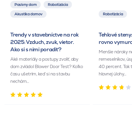
Pasívny dom
Robotizácia
Akustika domov
Robotizácia
Trendy v stavebníctve na rok
Tehlové steny:
2025: Vzduch, zvuk, vietor.
rovno vymuro
Ako si s nimi poradiť?
Menšie nároky n
Aké materiály a postupy zvoliť, aby
remeselníkov, ús
dom zvládol Blower Door Test? Koľko
40 percent. Tak 
času ušetrím, keď si na stavbu
hlavnej úlohy…
nechám…