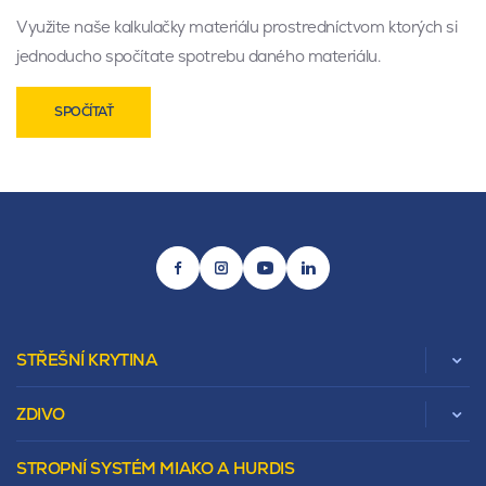
Využite naše kalkulačky materiálu prostredníctvom ktorých si
jednoducho spočítate spotrebu daného materiálu.
SPOČÍTAŤ
STŘEŠNÍ KRYTINA
ZDIVO
Zobrazit celou kategorii
STROPNÍ SYSTÉM MIAKO A HURDIS
Beta
Vápenopískové zdivo Sendwix