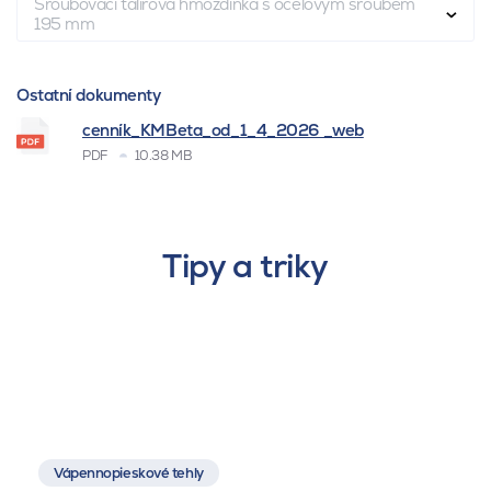
Šroubovací talířová hmoždinka s ocelovým šroubem
195 mm
Ostatní dokumenty
cenník_KMBeta_od_1_4_2026 _web
PDF
10.38 MB
Tipy a triky
Vápennopieskové tehly