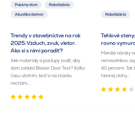
Pasívny dom
Robotizácia
Akustika domov
Robotizácia
Trendy v stavebníctve na rok
Tehlové steny:
2025: Vzduch, zvuk, vietor.
rovno vymuro
Ako si s nimi poradiť?
Menšie nároky n
Aké materiály a postupy zvoliť, aby
remeselníkov, ús
dom zvládol Blower Door Test? Koľko
40 percent. Tak 
času ušetrím, keď si na stavbu
hlavnej úlohy…
nechám…