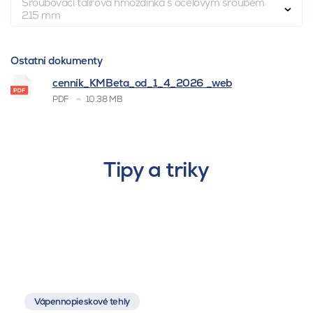
Šroubovací talířová hmoždinka s ocelovým šroubem
215 mm
Ostatní dokumenty
cenník_KMBeta_od_1_4_2026 _web
PDF
10.38 MB
Tipy a triky
Vápennopieskové tehly