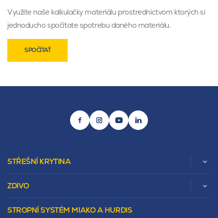
Využite naše kalkulačky materiálu prostredníctvom ktorých si
jednoducho spočítate spotrebu daného materiálu.
SPOČÍTAŤ
STŘEŠNÍ KRYTINA
ZDIVO
Zobrazit celou kategorii
STROPNÍ SYSTÉM MIAKO A HURDIS
Beta
Vápenopískové zdivo Sendwix