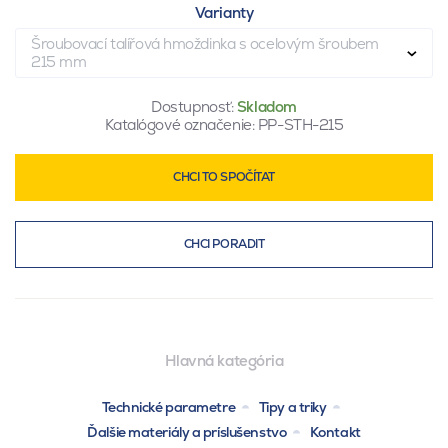
Varianty
Šroubovací talířová hmoždinka s ocelovým šroubem
215 mm
Dostupnosť:
Skladom
Katalógové označenie:
PP-STH-215
CHCI TO SPOČÍTAT
CHCI PORADIT
Hlavná kategória
Technické parametre
Tipy a triky
Ďalšie materiály a príslušenstvo
Kontakt