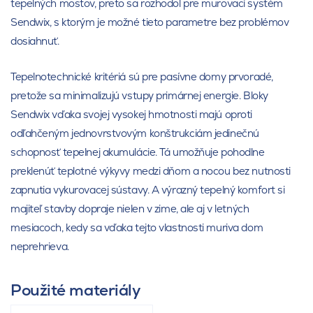
tepelných mostov, preto sa rozhodol pre murovací systém
Sendwix, s ktorým je možné tieto parametre bez problémov
dosiahnuť.
Tepelnotechnické kritériá sú pre pasívne domy prvoradé,
pretože sa minimalizujú vstupy primárnej energie. Bloky
Sendwix vďaka svojej vysokej hmotnosti majú oproti
odľahčeným jednovrstvovým konštrukciám jedinečnú
schopnosť tepelnej akumulácie. Tá umožňuje pohodlne
preklenúť teplotné výkyvy medzi dňom a nocou bez nutnosti
zapnutia vykurovacej sústavy. A výrazný tepelný komfort si
majiteľ stavby dopraje nielen v zime, ale aj v letných
mesiacoch, kedy sa vďaka tejto vlastnosti muriva dom
neprehrieva.
Použité materiály