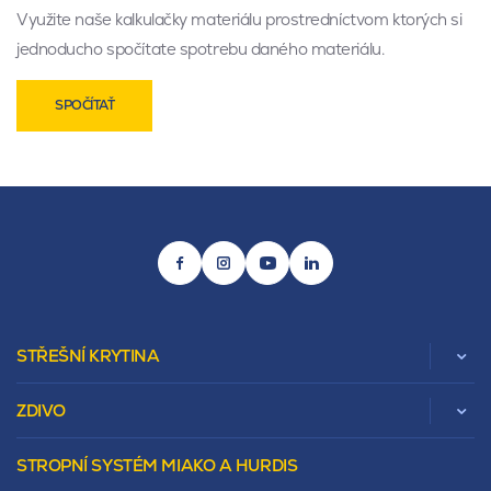
Využite naše kalkulačky materiálu prostredníctvom ktorých si
jednoducho spočítate spotrebu daného materiálu.
SPOČÍTAŤ
STŘEŠNÍ KRYTINA
ZDIVO
Zobrazit celou kategorii
STROPNÍ SYSTÉM MIAKO A HURDIS
Beta
Vápenopískové zdivo Sendwix