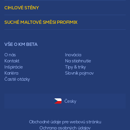
Sedlová
Murovacie bloky
Valbová
CIHLOVÉ STĚNY
Tepelnoizolačný prvok
Polovalbová
Vencovky
Stanová
SUCHÉ MALTOVÉ SMĚSI PROFIMIX
Preklady
Mansardová
Lícové murivo
Pultová
Ploty
Rota
Nástroje a príslušenstvo
Sedlová
VŠE O KM BETA
Pálené zdivo Profiblok
Valbová
Nosné murivo
O nás
Inovácia
Polovalbová
Priečky
Kontakt
Na stiahnutie
Stanová
Vencovky
Inšpirácie
Tipy & triky
Mansardová
Preklady
Kariéra
Slovník pojmov
Pultová
Časté otázky
Hodonka
Sedlová
Valbová
Polovalbová
Česky
Stanová
Mansardová
Pultová
Obchodné údaje pre webovú stránku
Ochrana osobných údajov