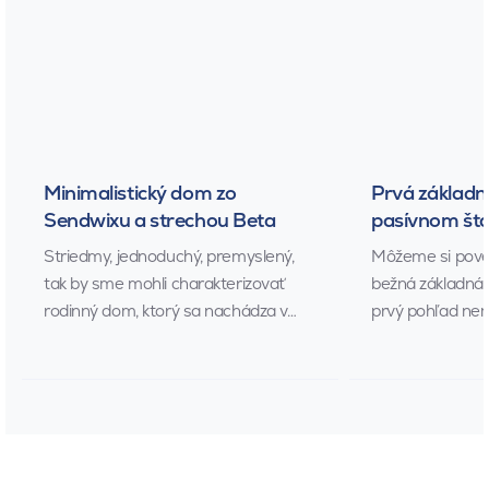
Minimalistický dom zo
Prvá základn
Sendwixu a strechou Beta
pasívnom št
Striedmy, jednoduchý, premyslený,
Môžeme si poved
tak by sme mohli charakterizovať
bežná základná š
rodinný dom, ktorý sa nachádza v…
prvý pohľad nem