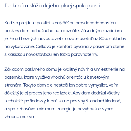
funkčná a slúžila k jeho plnej spokojnosti.
Keď sa prejdete po ulici, s najväčšou pravdepodobnosťou
pasívny dom od bežného nerozoznáte. Zásadným rozdielom
je, že od bežných novostavieb môžete ušetriť až 80% nákladov
na vykurovanie. Celkovo je komfort bývania v pasívnom dome
s klasickou novostavbou len ťažko porovnateľný.
Základom pasívneho domu je kvalitný návrh a umiestnenie na
pozemku, ktoré využíva vhodnú orientáciu k svetovým
stranám. Takýto dom ale nestačí len dobre vymyslieť, veľmi
dôležitý je aj proces jeho realizácie. Aby dom dodržal všetky
technické požiadavky, ktoré sú na pasívny štandard kladené,
a spotrebovával minimum energie, je nevyhnutné vybrať
vhodné murivo.