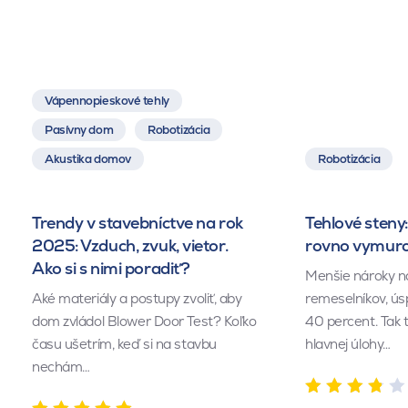
Vápennopieskové tehly
Pasívny dom
Robotizácia
Akustika domov
Robotizácia
Trendy v stavebníctve na rok
Tehlové steny:
2025: Vzduch, zvuk, vietor.
rovno vymuro
Ako si s nimi poradiť?
Menšie nároky n
Aké materiály a postupy zvoliť, aby
remeselníkov, ús
dom zvládol Blower Door Test? Koľko
40 percent. Tak 
času ušetrím, keď si na stavbu
hlavnej úlohy…
nechám…