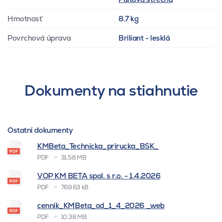
Hmotnosť
8.7 kg
Povrchová úprava
Briliant - lesklá
Dokumenty na stiahnutie
Ostatní dokumenty
KMBeta_Technicka_prirucka_BSK_
PDF
31.58 MB
VOP KM BETA spol. s r.o. - 1.4.2026
PDF
769.63 kB
cenník_KMBeta_od_1_4_2026 _web
PDF
10.38 MB