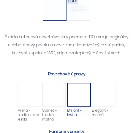
360°
Škridla betónová odvetrávacia v priemere 110 mm je originálny
celobetónový prvok na odvetranie kanalizačných stúpačiek,
kuchyní, kúpeľní a WC, príp. nezateplených častí striech.
Povrchové úpravy
Prima -
Samet -
Briliant -
Elegant -
hladká, extra
hladká,
lesklá
matná
lesklá
matná
Farebné varianty