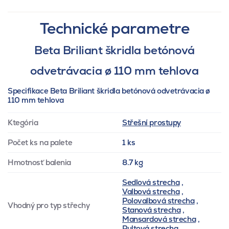
Technické parametre
Beta Briliant škridla betónová
odvetrávacia ø 110 mm tehlova
Specifikace Beta Briliant škridla betónová odvetrávacia ø
110 mm tehlova
Ktegória
Střešní prostupy
Počet ks na palete
1 ks
Hmotnosť balenia
8.7 kg
Sedlová strecha
,
Valbová strecha
,
Polovalbová strecha
,
Vhodný pro typ střechy
Stanová strecha
,
Mansardová strecha
,
Pultová strecha