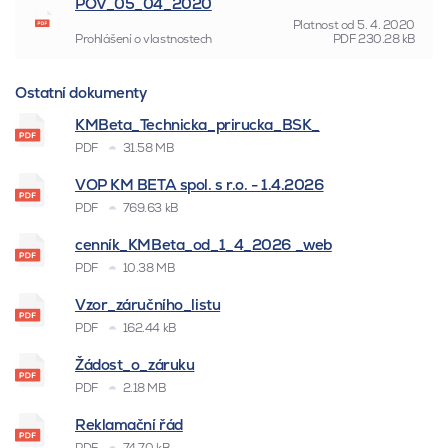
POV_05_04_2020
Platnost od
5. 4. 2020
Prohlášení o vlastnostech
PDF
230.28 kB
Ostatní dokumenty
KMBeta_Technicka_prirucka_BSK_
PDF
31.58 MB
VOP KM BETA spol. s r.o. - 1.4.2026
PDF
769.63 kB
cenník_KMBeta_od_1_4_2026 _web
PDF
10.38 MB
Vzor_záručního_listu
PDF
162.44 kB
Žádost_o_záruku
PDF
2.18 MB
Reklamační řád
PDF
74.70 kB