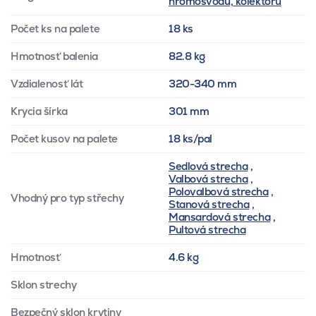
hromosvodu, kolektoru
Počet ks na palete
18 ks
Hmotnosť balenia
82.8 kg
Vzdialenosť lát
320-340 mm
Krycia šírka
301 mm
Počet kusov na palete
18 ks/pal
Sedlová strecha
,
Valbová strecha
,
Polovalbová strecha
,
Vhodný pro typ střechy
Stanová strecha
,
Mansardová strecha
,
Pultová strecha
Hmotnosť
4.6 kg
Sklon strechy
Bezpečný sklon krytiny