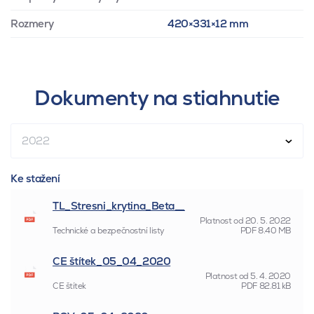
Rozmery
420×331×12 mm
Dokumenty na stiahnutie
2022
Ke stažení
TL_Stresni_krytina_Beta__
Platnost od
20. 5. 2022
Technické a bezpečnostní listy
PDF
8.40 MB
CE štítek_05_04_2020
Platnost od
5. 4. 2020
CE štítek
PDF
82.81 kB