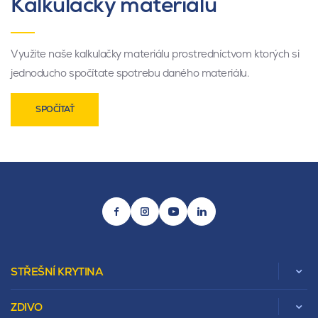
Kalkulačky materiálu
Využite naše kalkulačky materiálu prostredníctvom ktorých si
jednoducho spočítate spotrebu daného materiálu.
SPOČÍTAŤ
STŘEŠNÍ KRYTINA
ZDIVO