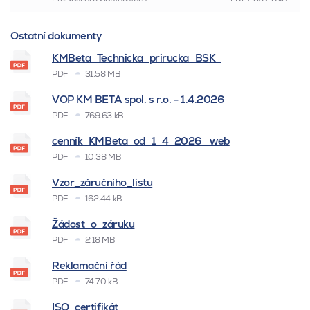
Ostatní dokumenty
KMBeta_Technicka_prirucka_BSK_
PDF
31.58 MB
VOP KM BETA spol. s r.o. - 1.4.2026
PDF
769.63 kB
cenník_KMBeta_od_1_4_2026 _web
PDF
10.38 MB
Vzor_záručního_listu
PDF
162.44 kB
Žádost_o_záruku
PDF
2.18 MB
Reklamační řád
PDF
74.70 kB
ISO_certifikát