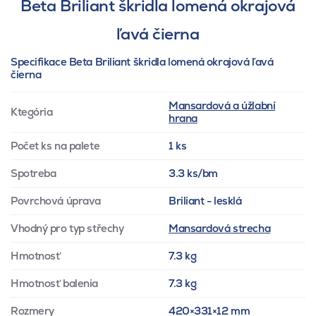
Beta Briliant škridla lomená okrajová
ľavá čierna
Specifikace Beta Briliant škridla lomená okrajová ľavá
čierna
Mansardová a úžlabní
Ktegória
hrana
Počet ks na palete
1 ks
Spotreba
3.3 ks/bm
Povrchová úprava
Briliant - lesklá
Vhodný pro typ střechy
Mansardová strecha
Hmotnosť
7.3 kg
Hmotnosť balenia
7.3 kg
Rozmery
420×331×12 mm