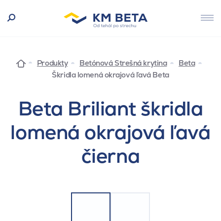
Produkty
Betónová Strešná krytina
Beta
Škridla lomená okrajová ľavá Beta
Beta Briliant škridla
lomená okrajová ľavá
čierna