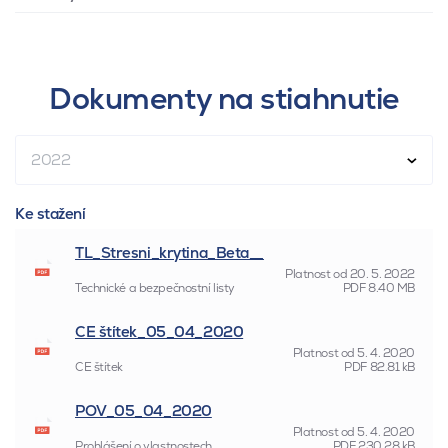
Dokumenty na stiahnutie
2022
Ke stažení
TL_Stresni_krytina_Beta__
Platnost od
20. 5. 2022
Technické a bezpečnostní listy
PDF
8.40 MB
CE štítek_05_04_2020
Platnost od
5. 4. 2020
CE štítek
PDF
82.81 kB
POV_05_04_2020
Platnost od
5. 4. 2020
Prohlášení o vlastnostech
PDF
230.28 kB