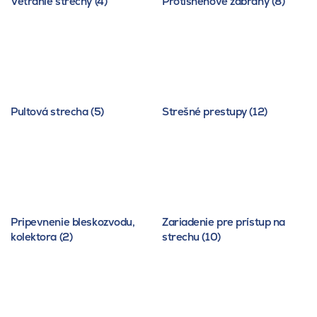
Vetranie strechy (4)
Protisnehové zábrany (8)
Pultová strecha (5)
Strešné prestupy (12)
Pripevnenie bleskozvodu,
Zariadenie pre prístup na
kolektora (2)
strechu (10)