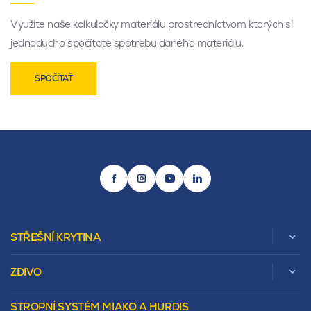
Využite naše kalkulačky materiálu prostredníctvom ktorých si
jednoducho spočítate spotrebu daného materiálu.
SPOČÍTAŤ
STŘEŠNÍ KRYTINA
ZDIVO
Zobrazit celou kategorii
STROPNÍ SYSTÉM MIAKO A HURDIS
Beta