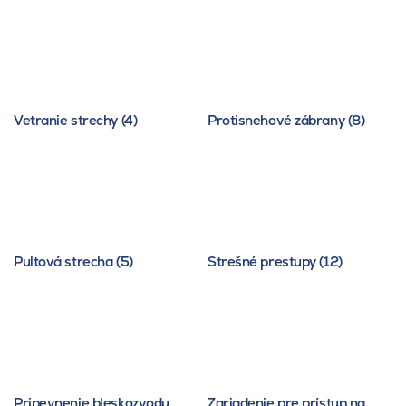
Vetranie strechy (4)
Protisnehové zábrany (8)
Pultová strecha (5)
Strešné prestupy (12)
Pripevnenie bleskozvodu,
Zariadenie pre prístup na