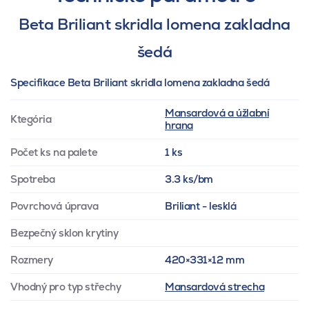
Beta Briliant skridla lomena zakladna
šedá
Specifikace Beta Briliant skridla lomena zakladna šedá
Mansardová a úžlabní
Ktegória
hrana
Počet ks na palete
1 ks
Spotreba
3.3 ks/bm
Povrchová úprava
Briliant - lesklá
Bezpečný sklon krytiny
Rozmery
420×331×12 mm
Vhodný pro typ střechy
Mansardová strecha