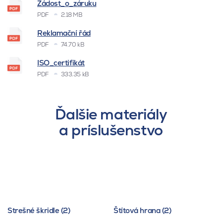
Žádost_o_záruku
PDF
2.18 MB
Reklamační řád
PDF
74.70 kB
ISO_certifikát
PDF
333.35 kB
Ďalšie materiály
a príslušenstvo
Strešné škridle (2)
Štítová hrana (2)