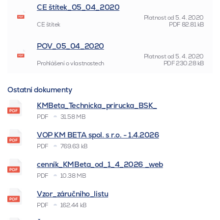
CE štítek_05_04_2020
Platnost od
5. 4. 2020
CE štítek
PDF
82.81 kB
POV_05_04_2020
Platnost od
5. 4. 2020
Prohlášení o vlastnostech
PDF
230.28 kB
Ostatní dokumenty
KMBeta_Technicka_prirucka_BSK_
PDF
31.58 MB
VOP KM BETA spol. s r.o. - 1.4.2026
PDF
769.63 kB
cenník_KMBeta_od_1_4_2026 _web
PDF
10.38 MB
Vzor_záručního_listu
PDF
162.44 kB