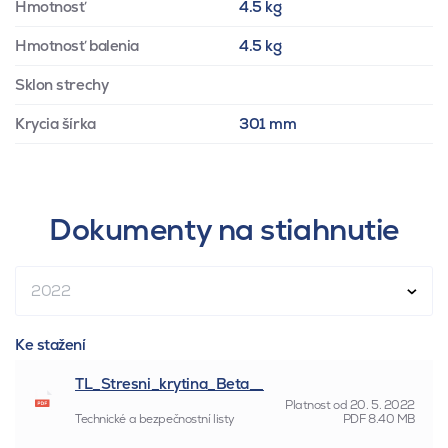
Hmotnosť
4.5 kg
Hmotnosť balenia
4.5 kg
Sklon strechy
Krycia šírka
301 mm
Dokumenty na stiahnutie
2022
Ke stažení
TL_Stresni_krytina_Beta__
Platnost od
20. 5. 2022
Technické a bezpečnostní listy
PDF
8.40 MB