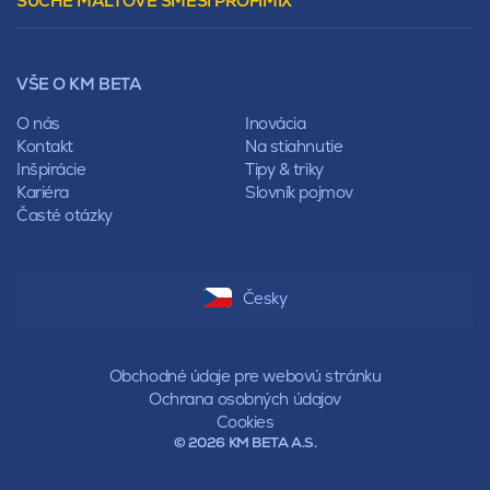
SUCHÉ MALTOVÉ SMĚSI PROFIMIX
Preklady
Mansardová
Lícové murivo
Pultová
Ploty
Rota
Nástroje a príslušenstvo
Sedlová
VŠE O KM BETA
Pálené zdivo Profiblok
Valbová
Nosné murivo
O nás
Inovácia
Polovalbová
Priečky
Kontakt
Na stiahnutie
Stanová
Vencovky
Inšpirácie
Tipy & triky
Mansardová
Preklady
Kariéra
Slovník pojmov
Pultová
Časté otázky
Hodonka
Sedlová
Valbová
Polovalbová
Česky
Stanová
Mansardová
Pultová
Obchodné údaje pre webovú stránku
Ochrana osobných údajov
Cookies
© 2026 KM BETA A.S.