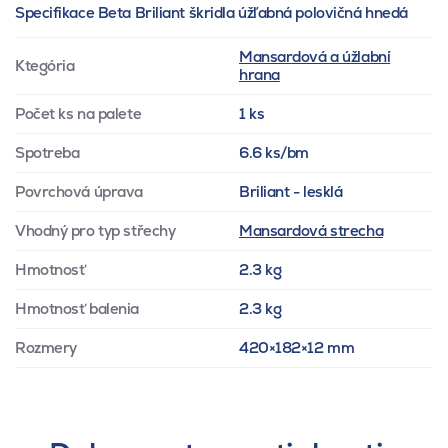
Specifikace Beta Briliant škridla úžľabná polovičná hnedá
Mansardová a úžlabní
Ktegória
hrana
Počet ks na palete
1 ks
Spotreba
6.6 ks/bm
Povrchová úprava
Briliant - lesklá
Vhodný pro typ střechy
Mansardová strecha
Hmotnosť
2.3 kg
Hmotnosť balenia
2.3 kg
Rozmery
420×182×12 mm