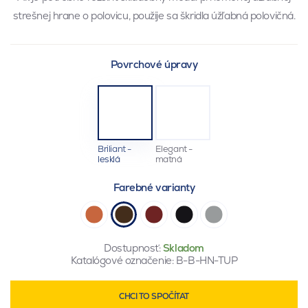
strešnej hrane o polovicu, použije sa škridla úžľabná polovičná.
Povrchové úpravy
Briliant -
Elegant -
lesklá
matná
Farebné varianty
Dostupnosť:
Skladom
Katalógové označenie:
B-B-HN-TUP
CHCI TO SPOČÍTAT