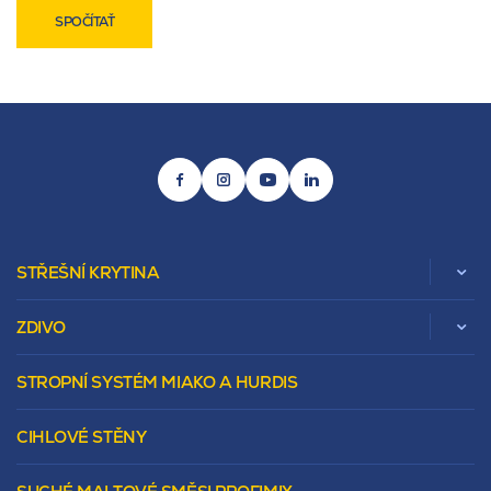
SPOČÍTAŤ
STŘEŠNÍ KRYTINA
ZDIVO
Zobrazit celou kategorii
STROPNÍ SYSTÉM MIAKO A HURDIS
Beta
Vápenopískové zdivo Sendwix
Sedlová
Murovacie bloky
Valbová
CIHLOVÉ STĚNY
Tepelnoizolačný prvok
Polovalbová
Vencovky
Stanová