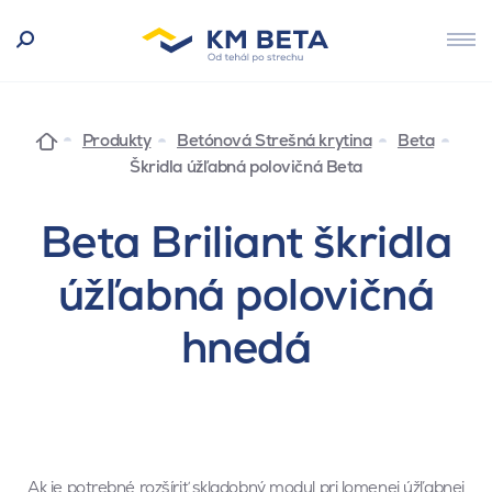
Produkty
Betónová Strešná krytina
Beta
Škridla úžľabná polovičná Beta
Beta Briliant škridla
úžľabná polovičná
hnedá
Ak je potrebné rozšíriť skladobný modul pri lomenej úžľabnej