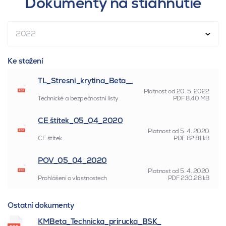
Dokumenty na stiahnutie
2022
Ke stažení
TL_Stresni_krytina_Beta__
Platnost od
20. 5. 2022
Technické a bezpečnostní listy
PDF
8.40 MB
CE štítek_05_04_2020
Platnost od
5. 4. 2020
CE štítek
PDF
82.81 kB
POV_05_04_2020
Platnost od
5. 4. 2020
Prohlášení o vlastnostech
PDF
230.28 kB
Ostatní dokumenty
KMBeta_Technicka_prirucka_BSK_