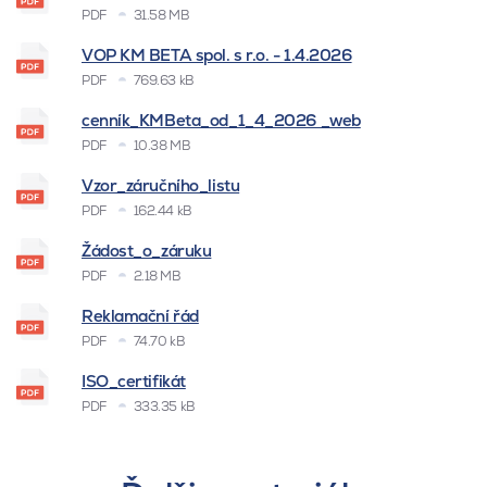
PDF
31.58 MB
VOP KM BETA spol. s r.o. - 1.4.2026
PDF
769.63 kB
cenník_KMBeta_od_1_4_2026 _web
PDF
10.38 MB
Vzor_záručního_listu
PDF
162.44 kB
Žádost_o_záruku
PDF
2.18 MB
Reklamační řád
PDF
74.70 kB
ISO_certifikát
PDF
333.35 kB