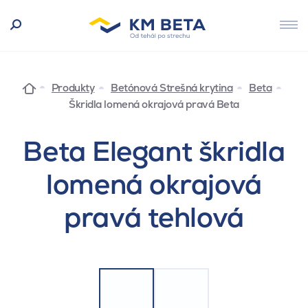
Produkty
Betónová Strešná krytina
Beta
Škridla lomená okrajová pravá Beta
Beta Elegant škridla
lomená okrajová
pravá tehlová