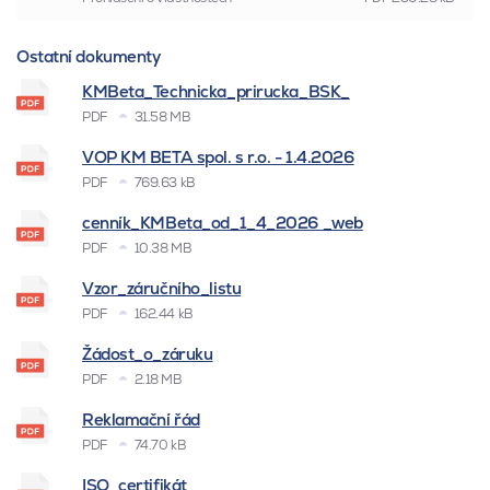
Ostatní dokumenty
KMBeta_Technicka_prirucka_BSK_
PDF
31.58 MB
VOP KM BETA spol. s r.o. - 1.4.2026
PDF
769.63 kB
cenník_KMBeta_od_1_4_2026 _web
PDF
10.38 MB
Vzor_záručního_listu
PDF
162.44 kB
Žádost_o_záruku
PDF
2.18 MB
Reklamační řád
PDF
74.70 kB
ISO_certifikát