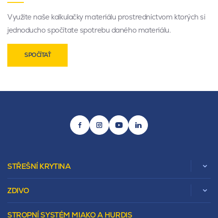
Využite naše kalkulačky materiálu prostredníctvom ktorých si
jednoducho spočítate spotrebu daného materiálu.
SPOČÍTAŤ
STŘEŠNÍ KRYTINA
ZDIVO
Zobrazit celou kategorii
STROPNÍ SYSTÉM MIAKO A HURDIS
Beta