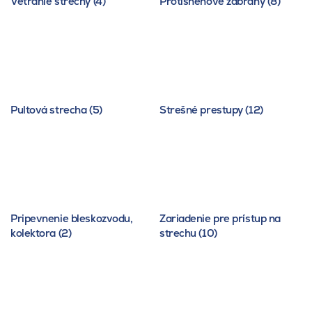
Vetranie strechy (4)
Protisnehové zábrany (8)
Pultová strecha (5)
Strešné prestupy (12)
Pripevnenie bleskozvodu,
Zariadenie pre prístup na
kolektora (2)
strechu (10)