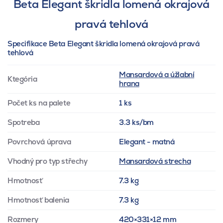
Beta Elegant škridla lomená okrajová
pravá tehlová
Specifikace Beta Elegant škridla lomená okrajová pravá
tehlová
Mansardová a úžlabní
Ktegória
hrana
Počet ks na palete
1 ks
Spotreba
3.3 ks/bm
Povrchová úprava
Elegant - matná
Vhodný pro typ střechy
Mansardová strecha
Hmotnosť
7.3 kg
Hmotnosť balenia
7.3 kg
Rozmery
420×331×12 mm