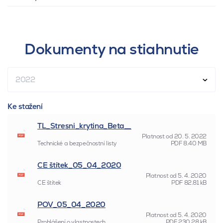
Dokumenty na stiahnutie
2022
Ke stažení
TL_Stresni_krytina_Beta__
Platnost od
20. 5. 2022
Technické a bezpečnostní listy
PDF
8.40 MB
CE štítek_05_04_2020
Platnost od
5. 4. 2020
CE štítek
PDF
82.81 kB
POV_05_04_2020
Platnost od
5. 4. 2020
Prohlášení o vlastnostech
PDF
230.28 kB