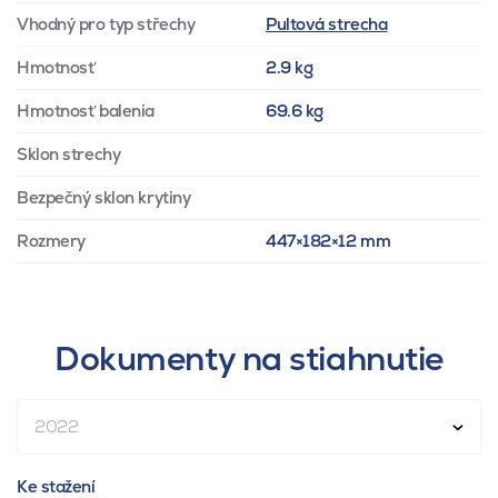
Vhodný pro typ střechy
Pultová strecha
Hmotnosť
2.9 kg
Hmotnosť balenia
69.6 kg
Sklon strechy
Bezpečný sklon krytiny
Rozmery
447×182×12 mm
Dokumenty na stiahnutie
2022
Ke stažení