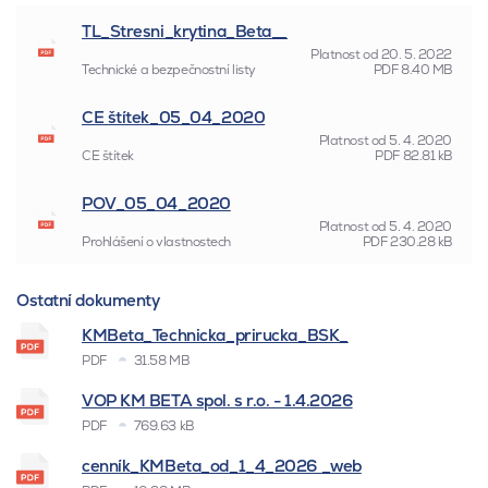
TL_Stresni_krytina_Beta__
Platnost od
20. 5. 2022
Technické a bezpečnostní listy
PDF
8.40 MB
CE štítek_05_04_2020
Platnost od
5. 4. 2020
CE štítek
PDF
82.81 kB
POV_05_04_2020
Platnost od
5. 4. 2020
Prohlášení o vlastnostech
PDF
230.28 kB
Ostatní dokumenty
KMBeta_Technicka_prirucka_BSK_
PDF
31.58 MB
VOP KM BETA spol. s r.o. - 1.4.2026
PDF
769.63 kB
cenník_KMBeta_od_1_4_2026 _web