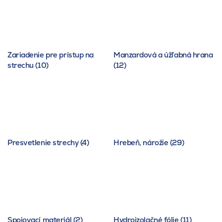
Zariadenie pre prístup na
Manzardová a úžľabná hrana
strechu (10)
(12)
Presvetlenie strechy (4)
Hrebeň, nárožie (29)
Spojovací materiál (2)
Hydroizolačné fólie (11)