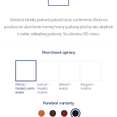
Strešná škridla pultová polovičná zo sortimentu Beta sa
používa na ukončenie hornej hrany pultovej plochy ako doplnok
k taške základnej pultovej. So zárukou 50 rokov.
Povrchové úpravy
Prima -
Samet -
Briliant -
Elegant -
hladká, extra
hladká,
lesklá
matná
lesklá
matná
Farebné varianty