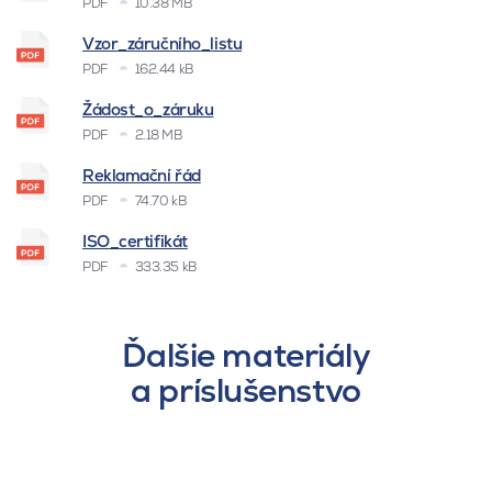
PDF
10.38 MB
Vzor_záručního_listu
PDF
162.44 kB
Žádost_o_záruku
PDF
2.18 MB
Reklamační řád
PDF
74.70 kB
ISO_certifikát
PDF
333.35 kB
Ďalšie materiály
a príslušenstvo