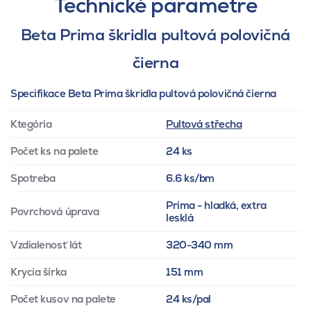
Technické parametre
Beta Prima škridla pultová polovičná
čierna
Specifikace Beta Prima škridla pultová polovičná čierna
Ktegória
Pultová střecha
Počet ks na palete
24 ks
Spotreba
6.6 ks/bm
Prima - hladká, extra
Povrchová úprava
lesklá
Vzdialenosť lát
320-340 mm
Krycia šírka
151 mm
Počet kusov na palete
24 ks/pal