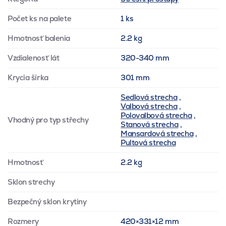
Počet ks na palete
1 ks
Hmotnosť balenia
2.2 kg
Vzdialenosť lát
320-340 mm
Krycia šírka
301 mm
Sedlová strecha
,
Valbová strecha
,
Polovalbová strecha
,
Vhodný pro typ střechy
Stanová strecha
,
Mansardová strecha
,
Pultová strecha
Hmotnosť
2.2 kg
Sklon strechy
Bezpečný sklon krytiny
Rozmery
420×331×12 mm