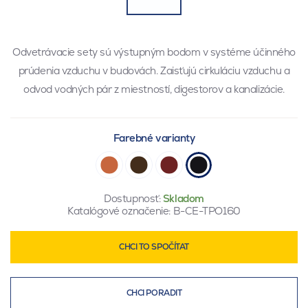
Odvetrávacie sety sú výstupným bodom v systéme účinného
prúdenia vzduchu v budovách. Zaisťujú cirkuláciu vzduchu a
odvod vodných pár z miestností, digestorov a kanalizácie.
Farebné varianty
Dostupnosť:
Skladom
Katalógové označenie:
B-CE-TPO160
CHCI TO SPOČÍTAT
CHCI PORADIT