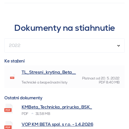
Dokumenty na stiahnutie
2022
Ke stažení
TL_Stresni_krytina_Beta__
Platnost od
20. 5. 2022
Technické a bezpečnostní listy
PDF
8.40 MB
Ostatní dokumenty
KMBeta_Technicka_prirucka_BSK_
PDF
31.58 MB
VOP KM BETA spol. s r.o. - 1.4.2026