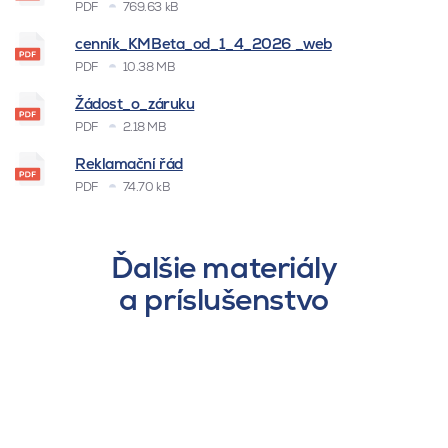
PDF
769.63 kB
cenník_KMBeta_od_1_4_2026 _web
PDF
10.38 MB
Žádost_o_záruku
PDF
2.18 MB
Reklamační řád
PDF
74.70 kB
Ďalšie materiály
a príslušenstvo