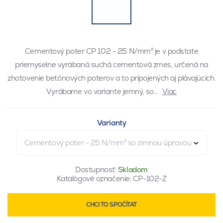
Cementový poter CP 102 - 25 N/mm² je v podstate
priemyselne vyrábaná suchá cementová zmes, určená na
zhotovenie betónových poterov a to pripojených aj plávajúcich.
Vyrábame vo variante jemný, so…
Viac
Varianty
Cementový poter - 25 N/mm² so zimnou úpravou
Dostupnosť:
Skladom
Katalógové označenie:
CP-102-Z
CHCI TO SPOČÍTAT