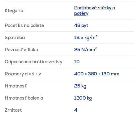
Podlahové stěrky a
Ktegória
potěry
Počet ks na palete
48 pyt
Spotreba
18.5 kg/m²
Pevnosť v tlaku
25 N/mm²
Odporúčaná hrúbka vrstvy
10
Rozmery d × š × v
400 × 380 × 130 mm
Hmotnosť
25 kg
Hmotnosť balenia
1200 kg
Zrnitosť
4