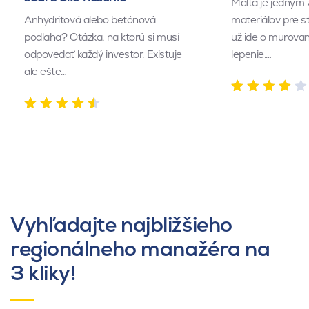
Malta je jedným 
Anhydritová alebo betónová
materiálov pre s
podlaha? Otázka, na ktorú si musí
už ide o murovan
odpovedať každý investor. Existuje
lepenie.…
ale ešte…
Vyhľadajte najbližšieho
regionálneho manažéra na
3 kliky!