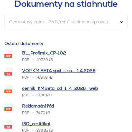
Dokumenty na stiahnutie
Cementový poter - 25 N/mm² so zimnou úpravou
Ostatní dokumenty
BL_Profimix_CP-102
PDF
407.30 kB
VOP KM BETA spol. s r.o. - 1.4.2026
PDF
769.63 kB
cenník_KMBeta_od_1_4_2026 _web
PDF
10.38 MB
Reklamační řád
PDF
74.70 kB
ISO_certifikat
PDF
333.35 kB