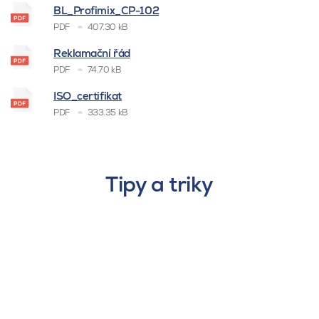
BL_Profimix_CP-102
PDF
407.30 kB
Reklamační řád
PDF
74.70 kB
ISO_certifikat
PDF
333.35 kB
Tipy a triky