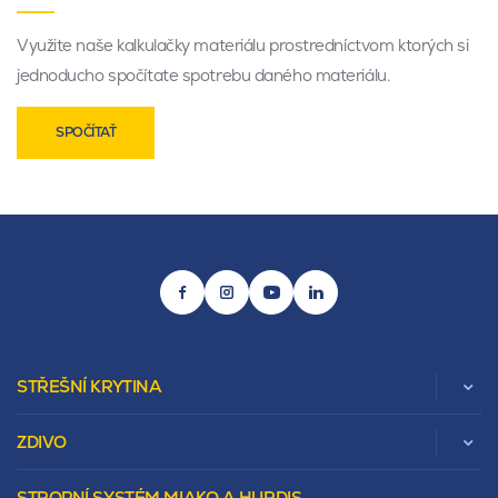
Využite naše kalkulačky materiálu prostredníctvom ktorých si
jednoducho spočítate spotrebu daného materiálu.
SPOČÍTAŤ
STŘEŠNÍ KRYTINA
ZDIVO
Zobrazit celou kategorii
STROPNÍ SYSTÉM MIAKO A HURDIS