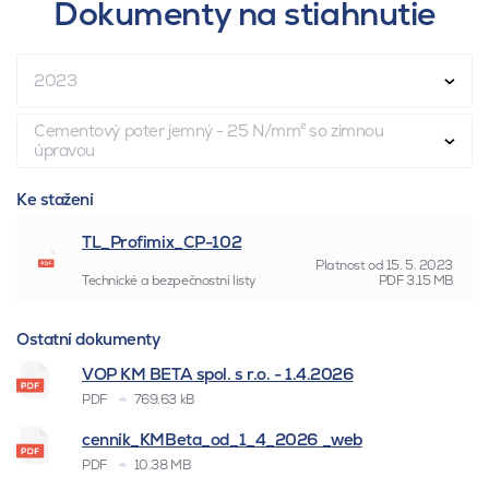
Dokumenty na stiahnutie
2023
Cementový poter jemný - 25 N/mm² so zimnou
úpravou
Ke stažení
TL_Profimix_CP-102
Platnost od
15. 5. 2023
Technické a bezpečnostní listy
PDF
3.15 MB
Ostatní dokumenty
VOP KM BETA spol. s r.o. - 1.4.2026
PDF
769.63 kB
cenník_KMBeta_od_1_4_2026 _web
PDF
10.38 MB