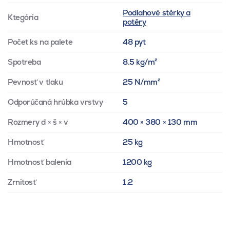
Podlahové stěrky a
Ktegória
potěry
Počet ks na palete
48 pyt
Spotreba
8.5 kg/m²
Pevnosť v tlaku
25 N/mm²
Odporúčaná hrúbka vrstvy
5
Rozmery d × š × v
400 × 380 × 130 mm
Hmotnosť
25 kg
Hmotnosť balenia
1200 kg
Zrnitosť
1.2