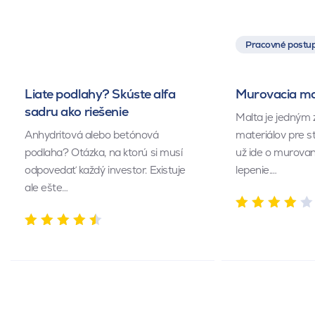
Pracovné postup
Liate podlahy? Skúste alfa
Murovacia mal
sadru ako riešenie
Malta je jedným 
Anhydritová alebo betónová
materiálov pre s
podlaha? Otázka, na ktorú si musí
už ide o murovan
odpovedať každý investor. Existuje
lepenie.…
ale ešte…