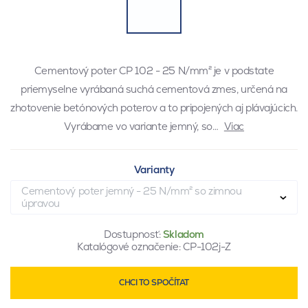
Cementový poter CP 102 - 25 N/mm² je v podstate
priemyselne vyrábaná suchá cementová zmes, určená na
zhotovenie betónových poterov a to pripojených aj plávajúcich.
Vyrábame vo variante jemný, so…
Viac
Varianty
Cementový poter jemný - 25 N/mm² so zimnou
úpravou
Dostupnosť:
Skladom
Katalógové označenie:
CP-102j-Z
CHCI TO SPOČÍTAT