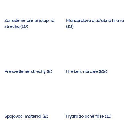
Zariadenie pre prístup na
Manzardová a úžľabná hrana
strechu (10)
(13)
Presvetlenie strechy (2)
Hrebeň, nárožie (29)
Spojovací materiál (2)
Hydroizolačné fólie (11)