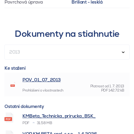
Povrchová úprava
Briliant - lesklá
Dokumenty na stiahnutie
2013
Ke stažení
POV_01_07_2013
Platnost od
1. 7. 2013
Prohlášení o vlastnostech
PDF
142.72 kB
Ostatní dokumenty
KMBeta_Technicka_prirucka_BSK_
PDF
31.58 MB
VOP KM BETA spol. s r.o. - 1.4.2026