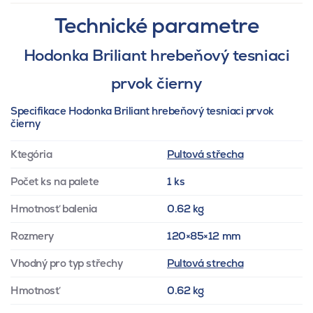
Technické parametre
Hodonka Briliant hrebeňový tesniaci
prvok čierny
Specifikace Hodonka Briliant hrebeňový tesniaci prvok
čierny
Ktegória
Pultová střecha
Počet ks na palete
1 ks
Hmotnosť balenia
0.62 kg
Rozmery
120×85×12 mm
Vhodný pro typ střechy
Pultová strecha
Hmotnosť
0.62 kg