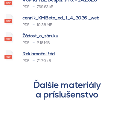
PDF
769.63 kB
cenník_KMBeta_od_1_4_2026 _web
PDF
10.38 MB
Žádost_o_záruku
PDF
2.18 MB
Reklamační řád
PDF
74.70 kB
Ďalšie materiály
a príslušenstvo