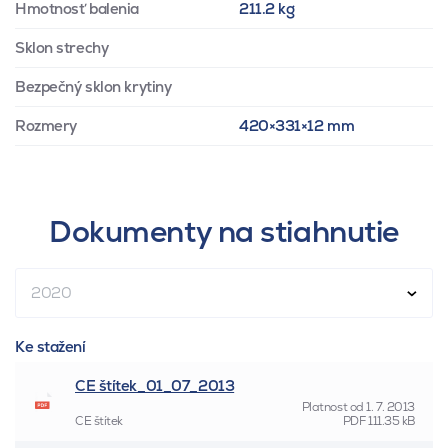
Hmotnosť balenia
211.2 kg
Sklon strechy
Bezpečný sklon krytiny
Rozmery
420×331×12 mm
Dokumenty na stiahnutie
2020
Ke stažení
CE štítek_01_07_2013
Platnost od
1. 7. 2013
CE štítek
PDF
111.35 kB