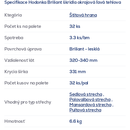
Specifikace Hodonka Briliant škridla okrajová ľavá tehlova
Ktegória
Štítová hrana
Počet ks na palete
32 ks
Spotreba
3.3 ks/bm
Povrchová úprava
Briliant - lesklá
Vzdialenosť lát
320-340 mm
Krycia šírka
331 mm
Počet kusov na palete
32 ks/pal
Sedlová strecha
,
Polovalbová strecha
,
Vhodný pro typ střechy
Mansardová strecha
,
Pultová strecha
Hmotnosť
6.6 kg