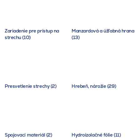
Zariadenie pre prístup na
Manzardová a úžľabná hrana
strechu (10)
(13)
Presvetlenie strechy (2)
Hrebeň, nárožie (29)
Spojovací materiál (2)
Hydroizolačné fólie (11)