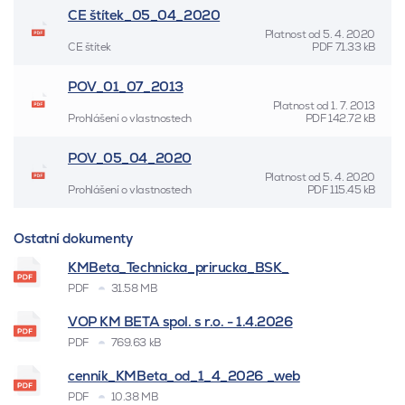
CE štítek_05_04_2020
Platnost od
5. 4. 2020
CE štítek
PDF
71.33 kB
POV_01_07_2013
Platnost od
1. 7. 2013
Prohlášení o vlastnostech
PDF
142.72 kB
POV_05_04_2020
Platnost od
5. 4. 2020
Prohlášení o vlastnostech
PDF
115.45 kB
Ostatní dokumenty
KMBeta_Technicka_prirucka_BSK_
PDF
31.58 MB
VOP KM BETA spol. s r.o. - 1.4.2026
PDF
769.63 kB
cenník_KMBeta_od_1_4_2026 _web
PDF
10.38 MB