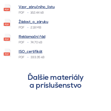
Vzor_záručního_listu
PDF
162.44 kB
Žádost_o_záruku
PDF
2.18 MB
Reklamační řád
PDF
74.70 kB
ISO_certifikát
PDF
333.35 kB
Ďalšie materiály
a príslušenstvo