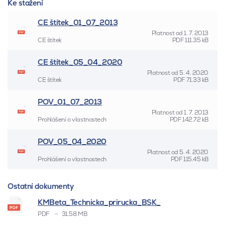
Ke stažení
CE štítek_01_07_2013
Platnost od
1. 7. 2013
CE štítek
PDF
111.35 kB
CE štítek_05_04_2020
Platnost od
5. 4. 2020
CE štítek
PDF
71.33 kB
POV_01_07_2013
Platnost od
1. 7. 2013
Prohlášení o vlastnostech
PDF
142.72 kB
POV_05_04_2020
Platnost od
5. 4. 2020
Prohlášení o vlastnostech
PDF
115.45 kB
Ostatní dokumenty
KMBeta_Technicka_prirucka_BSK_
PDF
31.58 MB