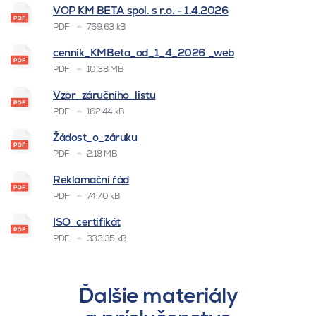
VOP KM BETA spol. s r.o. - 1.4.2026
PDF
769.63 kB
cenník_KMBeta_od_1_4_2026 _web
PDF
10.38 MB
Vzor_záručního_listu
PDF
162.44 kB
Žádost_o_záruku
PDF
2.18 MB
Reklamační řád
PDF
74.70 kB
ISO_certifikát
PDF
333.35 kB
Ďalšie materiály