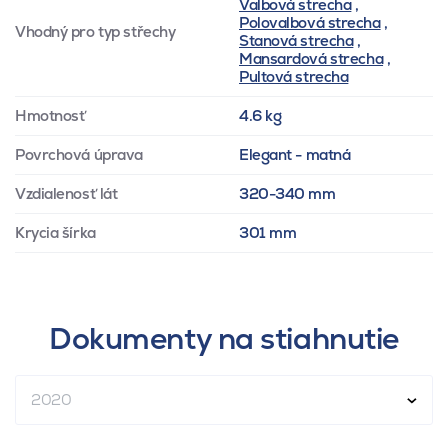
Valbová strecha
,
Polovalbová strecha
,
Vhodný pro typ střechy
Stanová strecha
,
Mansardová strecha
,
Pultová strecha
Hmotnosť
4.6 kg
Povrchová úprava
Elegant - matná
Vzdialenosť lát
320-340 mm
Krycia šírka
301 mm
Dokumenty na stiahnutie
2020