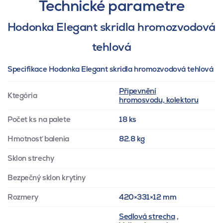
Technické parametre
Hodonka Elegant skridla hromozvodová
tehlová
Specifikace Hodonka Elegant skridla hromozvodová tehlová
Připevnění
Ktegória
hromosvodu, kolektoru
Počet ks na palete
18 ks
Hmotnosť balenia
82.8 kg
Sklon strechy
Bezpečný sklon krytiny
Rozmery
420×331×12 mm
Sedlová strecha
,