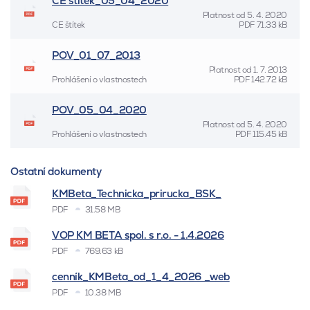
CE štítek_05_04_2020
Platnost od
5. 4. 2020
CE štítek
PDF
71.33 kB
POV_01_07_2013
Platnost od
1. 7. 2013
Prohlášení o vlastnostech
PDF
142.72 kB
POV_05_04_2020
Platnost od
5. 4. 2020
Prohlášení o vlastnostech
PDF
115.45 kB
Ostatní dokumenty
KMBeta_Technicka_prirucka_BSK_
PDF
31.58 MB
VOP KM BETA spol. s r.o. - 1.4.2026
PDF
769.63 kB
cenník_KMBeta_od_1_4_2026 _web
PDF
10.38 MB