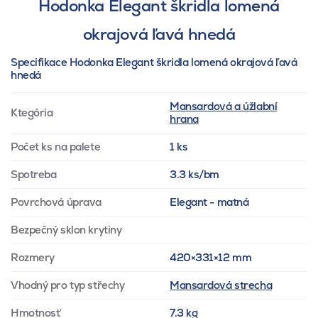
Hodonka Elegant škridla lomená
okrajová ľavá hnedá
Specifikace Hodonka Elegant škridla lomená okrajová ľavá
hnedá
Mansardová a úžlabní
Ktegória
hrana
Počet ks na palete
1 ks
Spotreba
3.3 ks/bm
Povrchová úprava
Elegant - matná
Bezpečný sklon krytiny
Rozmery
420×331×12 mm
Vhodný pro typ střechy
Mansardová strecha
Hmotnosť
7.3 kg