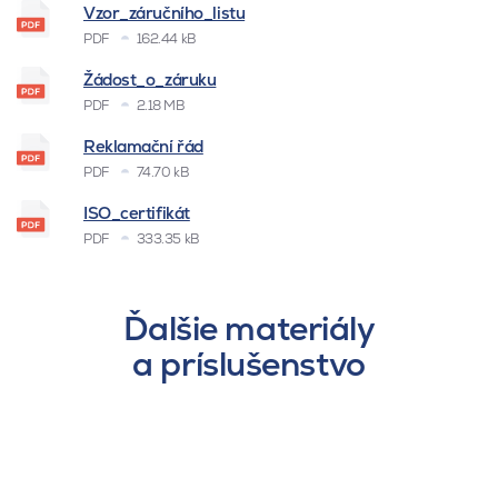
Vzor_záručního_listu
PDF
162.44 kB
Žádost_o_záruku
PDF
2.18 MB
Reklamační řád
PDF
74.70 kB
ISO_certifikát
PDF
333.35 kB
Ďalšie materiály
a príslušenstvo