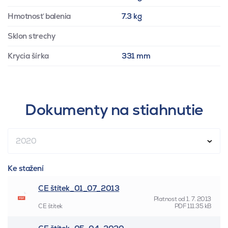
Hmotnosť balenia
7.3 kg
Sklon strechy
Krycia šírka
331 mm
Dokumenty na stiahnutie
2020
Ke stažení
CE štítek_01_07_2013
Platnost od
1. 7. 2013
CE štítek
PDF
111.35 kB