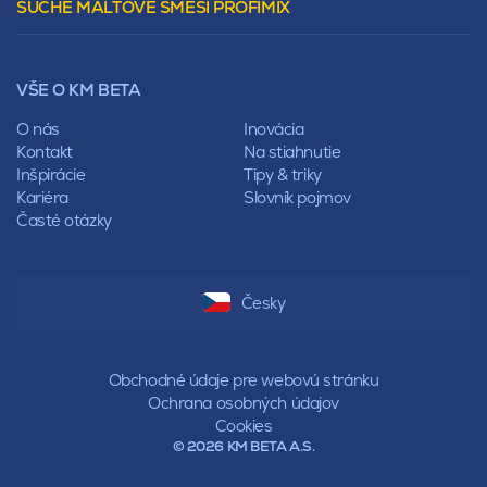
SUCHÉ MALTOVÉ SMĚSI PROFIMIX
Preklady
Mansardová
Lícové murivo
Pultová
Ploty
Rota
Nástroje a príslušenstvo
Sedlová
VŠE O KM BETA
Pálené zdivo Profiblok
Valbová
Nosné murivo
O nás
Inovácia
Polovalbová
Priečky
Kontakt
Na stiahnutie
Stanová
Vencovky
Inšpirácie
Tipy & triky
Mansardová
Preklady
Kariéra
Slovník pojmov
Pultová
Časté otázky
Hodonka
Sedlová
Valbová
Polovalbová
Česky
Stanová
Mansardová
Pultová
Obchodné údaje pre webovú stránku
Ochrana osobných údajov
Cookies
© 2026 KM BETA A.S.