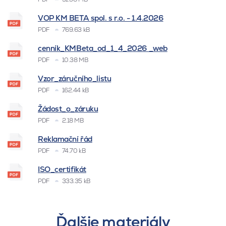
VOP KM BETA spol. s r.o. - 1.4.2026
PDF
769.63 kB
cenník_KMBeta_od_1_4_2026 _web
PDF
10.38 MB
Vzor_záručního_listu
PDF
162.44 kB
Žádost_o_záruku
PDF
2.18 MB
Reklamační řád
PDF
74.70 kB
ISO_certifikát
PDF
333.35 kB
Ďalšie materiály