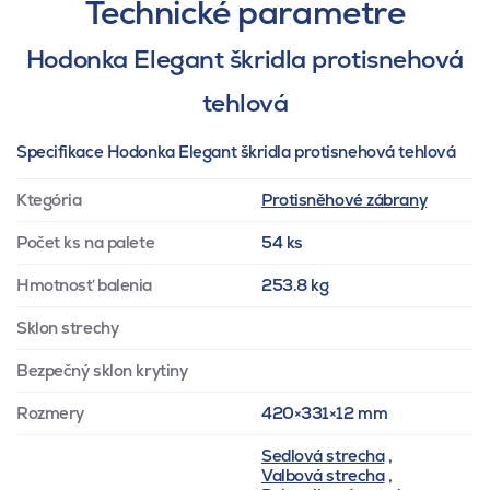
Technické parametre
Hodonka Elegant škridla protisnehová
tehlová
Specifikace Hodonka Elegant škridla protisnehová tehlová
Ktegória
Protisněhové zábrany
Počet ks na palete
54 ks
Hmotnosť balenia
253.8 kg
Sklon strechy
Bezpečný sklon krytiny
Rozmery
420×331×12 mm
Sedlová strecha
,
Valbová strecha
,