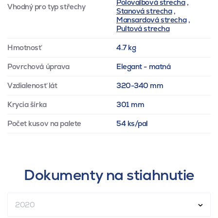
Polovalbová strecha
,
Vhodný pro typ střechy
Stanová strecha
,
Mansardová strecha
,
Pultová strecha
Hmotnosť
4.7 kg
Povrchová úprava
Elegant - matná
Vzdialenosť lát
320-340 mm
Krycia šírka
301 mm
Počet kusov na palete
54 ks/pal
Dokumenty na stiahnutie
2020