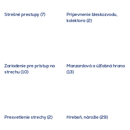
Strešné prestupy (7)
Pripevnenie bleskozvodu,
kolektora (2)
Zariadenie pre prístup na
Manzardová a úžľabná hrana
strechu (10)
(13)
Presvetlenie strechy (2)
Hrebeň, nárožie (29)