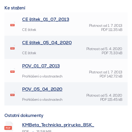
Ke stažení
CE štítek_01_07_2013
Platnost od
1. 7. 2013
CE štítek
PDF
111.35 kB
CE štítek_05_04_2020
Platnost od
5. 4. 2020
CE štítek
PDF
71.33 kB
POV_01_07_2013
Platnost od
1. 7. 2013
Prohlášení o vlastnostech
PDF
142.72 kB
POV_05_04_2020
Platnost od
5. 4. 2020
Prohlášení o vlastnostech
PDF
115.45 kB
Ostatní dokumenty
KMBeta_Technicka_prirucka_BSK_
PDF
31.58 MB