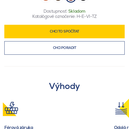
Dostupnosť:
Skladom
Katalógové označenie:
H-E-VI-TZ
CHCI TO SPOČÍTAT
CHCI PORADIT
Výhody
Férová záruka
Odolá 