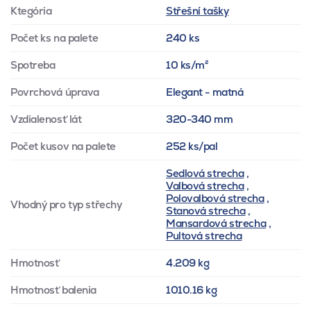
Ktegória
Střešní tašky
Počet ks na palete
240 ks
Spotreba
10 ks/m²
Povrchová úprava
Elegant - matná
Vzdialenosť lát
320-340 mm
Počet kusov na palete
252 ks/pal
Sedlová strecha
,
Valbová strecha
,
Polovalbová strecha
,
Vhodný pro typ střechy
Stanová strecha
,
Mansardová strecha
,
Pultová strecha
Hmotnosť
4.209 kg
Hmotnosť balenia
1010.16 kg