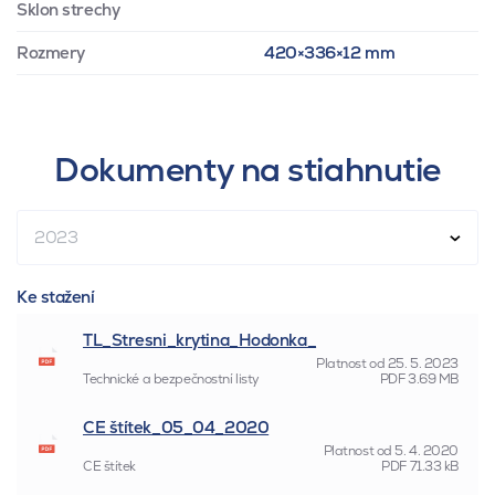
Sklon strechy
Rozmery
420×336×12 mm
Dokumenty na stiahnutie
2023
Ke stažení
TL_Stresni_krytina_Hodonka_
Platnost od
25. 5. 2023
Technické a bezpečnostní listy
PDF
3.69 MB
CE štítek_05_04_2020
Platnost od
5. 4. 2020
CE štítek
PDF
71.33 kB