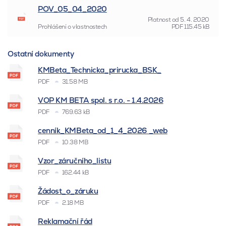
POV_05_04_2020
Platnost od
5. 4. 2020
Prohlášení o vlastnostech
PDF
115.45 kB
Ostatní dokumenty
KMBeta_Technicka_prirucka_BSK_
PDF
31.58 MB
VOP KM BETA spol. s r.o. - 1.4.2026
PDF
769.63 kB
cenník_KMBeta_od_1_4_2026 _web
PDF
10.38 MB
Vzor_záručního_listu
PDF
162.44 kB
Žádost_o_záruku
PDF
2.18 MB
Reklamační řád