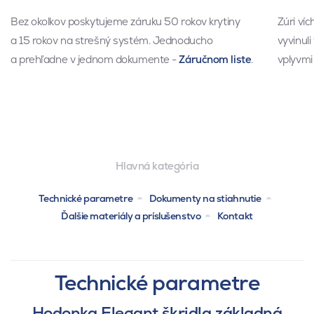
Bez okolkov poskytujeme záruku 50 rokov krytiny
Zúri ví
a 15 rokov na strešný systém. Jednoducho
vyvinuli
a prehľadne v jednom dokumente -
Záručnom liste
.
vplyvmi
Hlavná kategória
Technické parametre
Dokumenty na stiahnutie
Ďalšie materiály a príslušenstvo
Kontakt
Technické parametre
Hodonka Elegant škridla základná