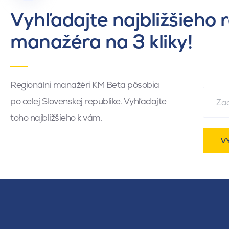
Vyhľadajte najbližšieho 
manažéra na 3 kliky!
Regionálni manažéri KM Beta pôsobia
po celej Slovenskej republike. Vyhľadajte
toho najbližšieho k vám.
V