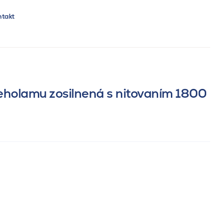
ntakt
holamu zosilnená s nitovaním 1800