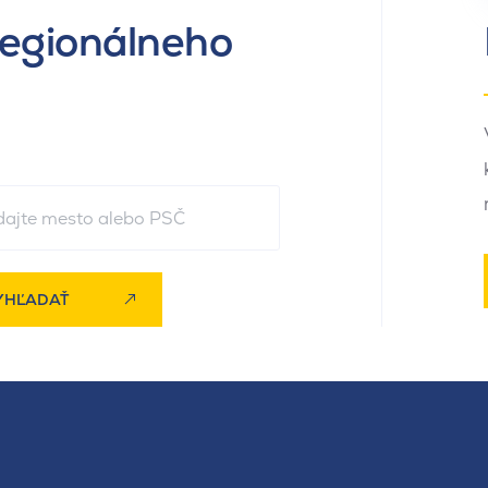
regionálneho
YHĽADAŤ