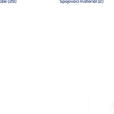
žie (29)
Spojovací materiál (2)