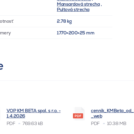
Mansardová strecha
,
Pultová strecha
otnosť
2.78 kg
zmery
1770×200×25 mm
e
VOP KM BETA spol. s r.o. -
cenník_KMBeta_od
1.4.2026
_web
PDF
769.63 kB
PDF
10.38 MB