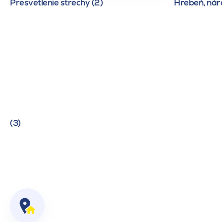
Presvetlenie strechy (2)
Hrebeň, náro
(3)