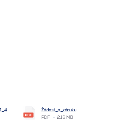
_1_4_2026
Žádost_o_záruku
PDF
2.18 MB