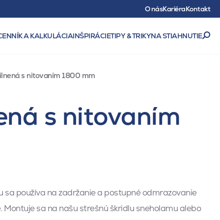
O nás
Kariéra
Kontakt
CENNÍK A KALKULÁCIA
INŠPIRÁCIE
TIPY & TRIKY
NA STIAHNUTIE
ilnená s nitovaním 1800 mm
ná s nitovaním
 sa používa na zadržanie a postupné odmrazovanie
. Montuje sa na našu strešnú škridlu sneholamu alebo