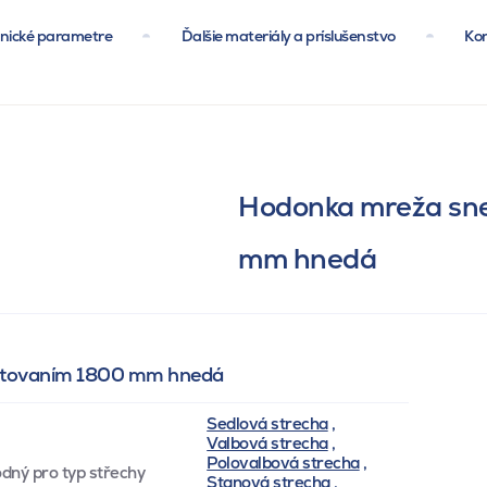
nické parametre
Ďalšie materiály a príslušenstvo
Ko
Hodonka mreža sne
mm hnedá
 nitovaním 1800 mm hnedá
Sedlová strecha
,
Valbová strecha
,
Polovalbová strecha
,
dný pro typ střechy
Stanová strecha
,