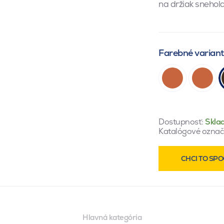
na držiak snehol
Farebné varian
Dostupnosť:
Skla
Katalógové označ
CHCI TO SPO
Hlavná kategória