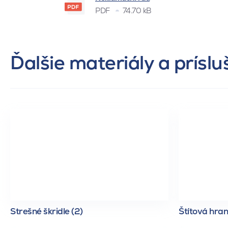
PDF
74.70 kB
Ďalšie materiály a prísl
Strešné škridle (2)
Štítová hran