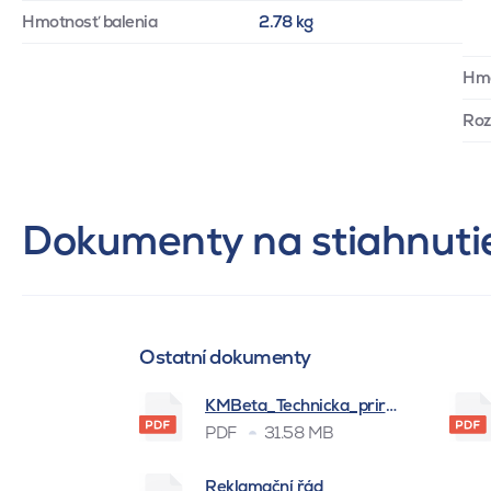
Hmotnosť balenia
2.78 kg
Hm
Ro
Dokumenty na stiahnuti
Ostatní dokumenty
KMBeta_Technicka_prirucka_BSK_
PDF
31.58 MB
Reklamační řád