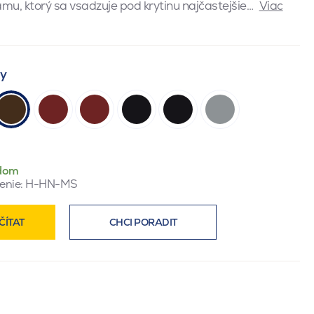
amu, ktorý sa vsadzuje pod krytinu najčastejšie…
Viac
ty
dom
enie:
H-HN-MS
ČÍTAT
CHCI PORADIT