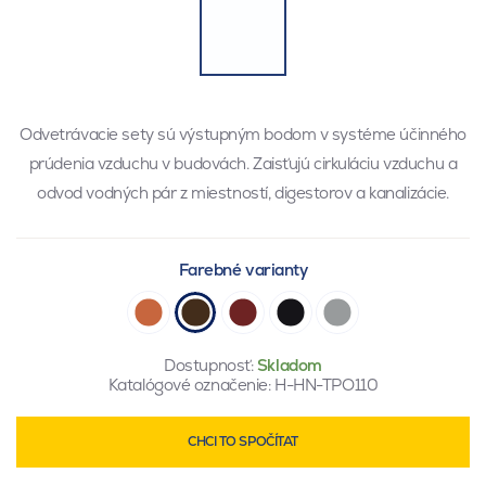
Odvetrávacie sety sú výstupným bodom v systéme účinného
prúdenia vzduchu v budovách. Zaisťujú cirkuláciu vzduchu a
odvod vodných pár z miestností, digestorov a kanalizácie.
Farebné varianty
Dostupnosť:
Skladom
Katalógové označenie:
H-HN-TPO110
CHCI TO SPOČÍTAT