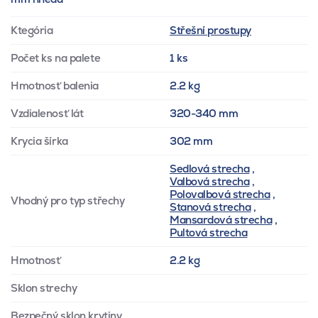
Ktegória
Střešní prostupy
Počet ks na palete
1 ks
Hmotnosť balenia
2.2 kg
Vzdialenosť lát
320-340 mm
Krycia šírka
302 mm
Sedlová strecha
,
Valbová strecha
,
Polovalbová strecha
,
Vhodný pro typ střechy
Stanová strecha
,
Mansardová strecha
,
Pultová strecha
Hmotnosť
2.2 kg
Sklon strechy
Bezpečný sklon krytiny