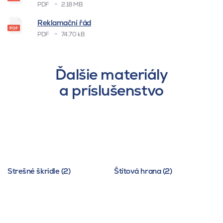
PDF
2.18 MB
Reklamační řád
PDF
74.70 kB
Ďalšie materiály
a príslušenstvo
Strešné škridle (2)
Štítová hrana (2)