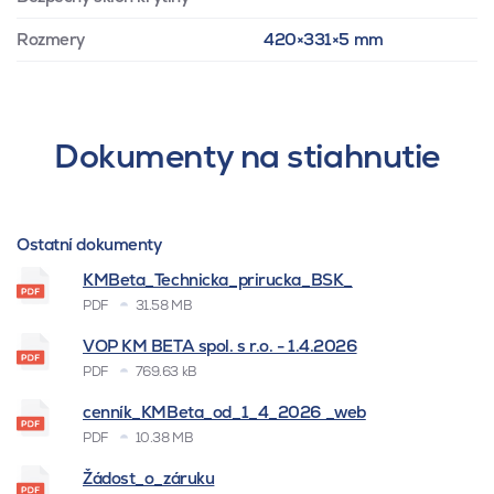
Rozmery
420×331×5 mm
Dokumenty na stiahnutie
Ostatní dokumenty
KMBeta_Technicka_prirucka_BSK_
PDF
31.58 MB
VOP KM BETA spol. s r.o. - 1.4.2026
PDF
769.63 kB
cenník_KMBeta_od_1_4_2026 _web
PDF
10.38 MB
Žádost_o_záruku