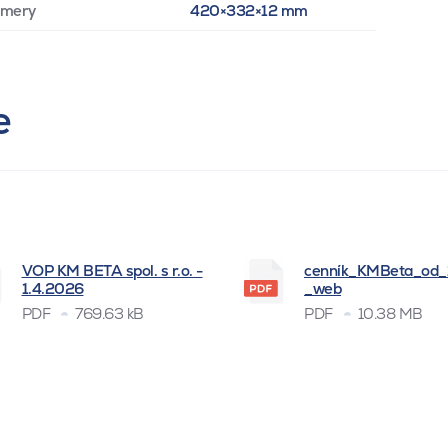
zmery
420×332×12 mm
e
VOP KM BETA spol. s r.o. -
cenník_KMBeta_od
1.4.2026
_web
PDF
769.63 kB
PDF
10.38 MB