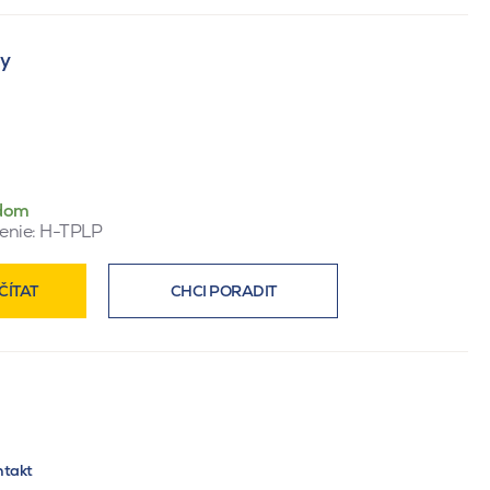
ty
dom
enie:
H-TPLP
ČÍTAT
CHCI PORADIT
ntakt