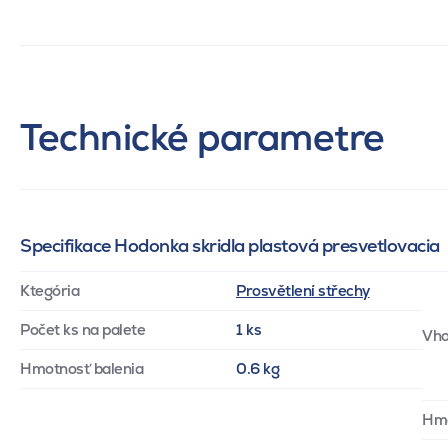
Technické parametre
Specifikace Hodonka skridla plastová presvetlovacia
Ktegória
Prosvětlení střechy
Počet ks na palete
1 ks
Vho
Hmotnosť balenia
0.6 kg
Hm