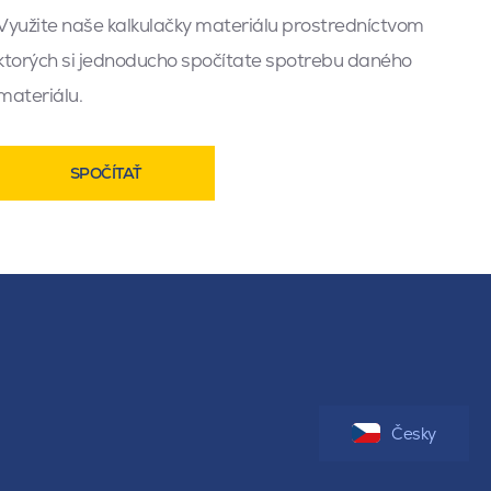
Využite naše kalkulačky materiálu prostredníctvom
ktorých si jednoducho spočítate spotrebu daného
materiálu.
SPOČÍTAŤ
Česky