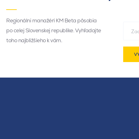
Regionálni manažéri KM Beta pôsobia
po celej Slovenskej republike. Vyhľadajte
toho najbližšieho k vám.
V