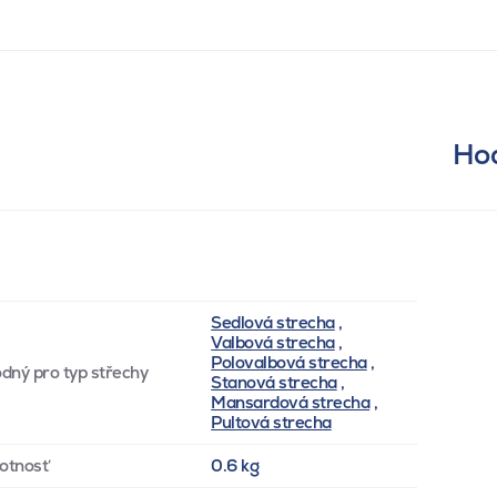
Hod
Sedlová strecha
,
Valbová strecha
,
Polovalbová strecha
,
dný pro typ střechy
Stanová strecha
,
Mansardová strecha
,
Pultová strecha
otnosť
0.6 kg