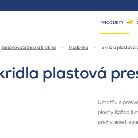
PRODUKTY
Betónová Strešná krytina
Hodonka
Škridla plastová
ridla plastová pre
Umožňuje presvet
plochy. Každá šk
prichytenie k str