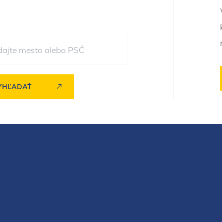
YHĽADAŤ