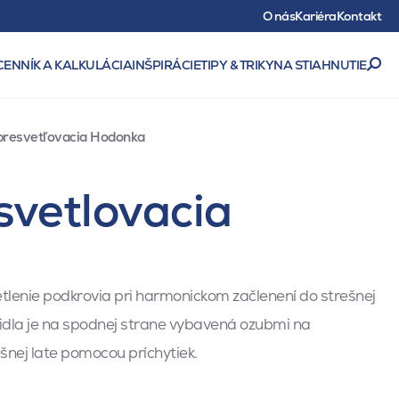
O nás
Kariéra
Kontakt
CENNÍK A KALKULÁCIA
INŠPIRÁCIE
TIPY & TRIKY
NA STIAHNUTIE
 presvetľovacia Hodonka
svetlovacia
lenie podkrovia pri harmonickom začlenení do strešnej
ridla je na spodnej strane vybavená ozubmi na
ešnej late pomocou príchytiek.