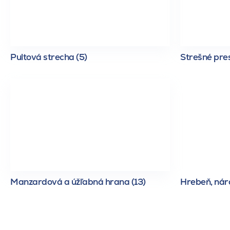
Pultová strecha (5)
Strešné pres
Manzardová a úžľabná hrana (13)
Hrebeň, náro