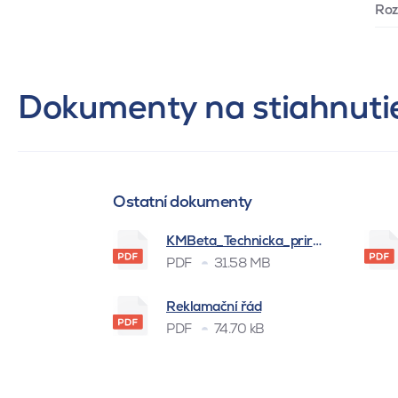
Ro
Dokumenty na stiahnuti
Ostatní dokumenty
KMBeta_Technicka_prirucka_BSK_
PDF
31.58 MB
Reklamační řád
PDF
74.70 kB