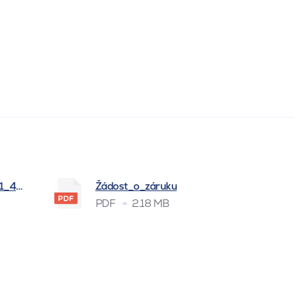
_1_4_2026
Žádost_o_záruku
PDF
2.18 MB