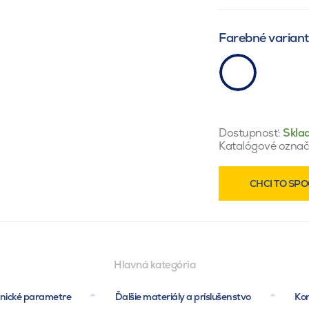
Farebné varian
Dostupnosť:
Skla
Katalógové označ
CHCI TO SPO
Hlavná kategória
nické parametre
Ďalšie materiály a príslušenstvo
Ko