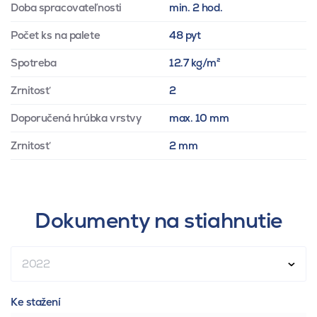
Doba spracovateľnosti
min. 2 hod.
Počet ks na palete
48 pyt
Spotreba
12.7 kg/m²
Zrnitosť
2
Doporučená hrúbka vrstvy
max. 10 mm
Zrnitosť
2 mm
Dokumenty na stiahnutie
2022
Ke stažení