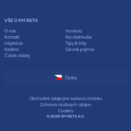
Mansardová
Lícové murivo
Pultová
Ploty
Rota
Nástroje a príslušenstvo
Sedlová
VŠE O KM BETA
Pálené zdivo Profiblok
Valbová
Nosné murivo
O nás
Inovácia
Polovalbová
Priečky
Kontakt
Na stiahnutie
Stanová
Vencovky
Inšpirácie
Tipy & triky
Mansardová
Preklady
Kariéra
Slovník pojmov
Pultová
Časté otázky
Hodonka
Sedlová
Valbová
Polovalbová
Česky
Stanová
Mansardová
Pultová
Obchodné údaje pre webovú stránku
Ochrana osobných údajov
Cookies
© 2026 KM BETA A.S.