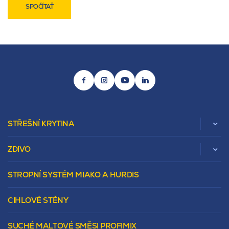
SPOČÍTAŤ
STŘEŠNÍ KRYTINA
ZDIVO
Zobrazit celou kategorii
STROPNÍ SYSTÉM MIAKO A HURDIS
Beta
Vápenopískové zdivo Sendwix
Sedlová
Murovacie bloky
Valbová
CIHLOVÉ STĚNY
Tepelnoizolačný prvok
Polovalbová
Vencovky
Stanová
SUCHÉ MALTOVÉ SMĚSI PROFIMIX
Preklady