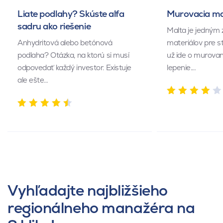
Liate podlahy? Skúste alfa
Murovacia mal
sadru ako riešenie
Malta je jedným 
Anhydritová alebo betónová
materiálov pre s
podlaha? Otázka, na ktorú si musí
už ide o murovan
odpovedať každý investor. Existuje
lepenie.…
ale ešte…
Vyhľadajte najbližšieho
regionálneho manažéra na