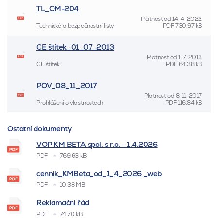
TL_OM-204
Platnost od
14. 4. 2022
Technické a bezpečnostní listy
PDF
730.97 kB
CE štítek_01_07_2013
Platnost od
1. 7. 2013
CE štítek
PDF
64.38 kB
POV_08_11_2017
Platnost od
8. 11. 2017
Prohlášení o vlastnostech
PDF
116.84 kB
Ostatní dokumenty
VOP KM BETA spol. s r.o. - 1.4.2026
PDF
769.63 kB
cenník_KMBeta_od_1_4_2026 _web
PDF
10.38 MB
Reklamační řád
PDF
74.70 kB