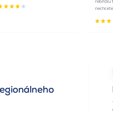
rebríčku 
nechcete
regionálneho