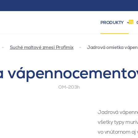
PRODUKTY
Suché maltové zmesi Profimix
Jadrová omietka vápe
a vápennocementov
OM-203h
Jadrová vápenno
všetky typy muriv
vo vnútornom aj 