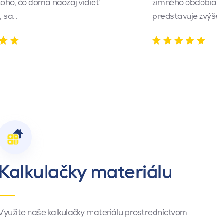
toho, čo doma naozaj vidieť
zimného obdobia.
, sa…
predstavuje zvý
Kalkulačky materiálu
Využite naše kalkulačky materiálu prostredníctvom