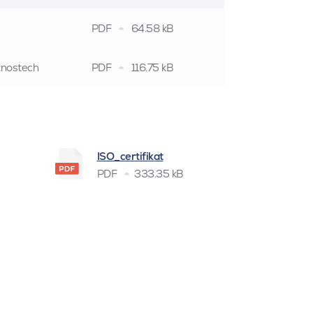
PDF
64.58 kB
stnostech
PDF
116.75 kB
ISO_certifikat
PDF
333.35 kB