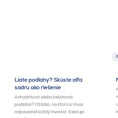
Liate podlahy? Skúste alfa
sadru ako riešenie
M
m
Anhydritová alebo betónová
u
podlaha? Otázka, na ktorú si musí
l
odpovedať každý investor. Existuje