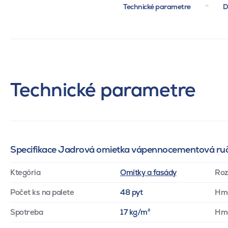
Technické parametre
D
Technické parametre
Specifikace Jadrová omietka vápennocementová ruč
Ktegória
Omítky a fasády
Roz
Počet ks na palete
48 pyt
Hm
Spotreba
17 kg/m²
Hmo