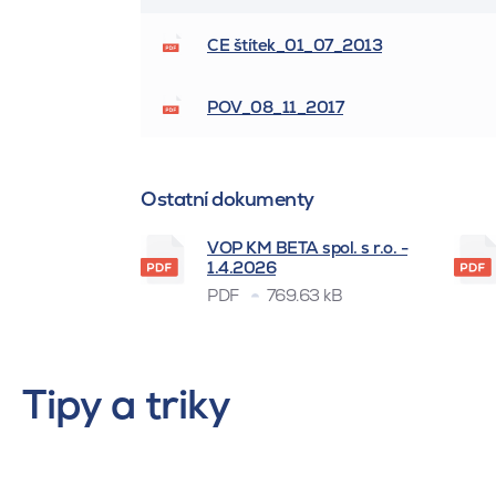
CE štítek_01_07_2013
POV_08_11_2017
Ostatní dokumenty
VOP KM BETA spol. s r.o. -
1.4.2026
PDF
769.63 kB
Tipy a triky