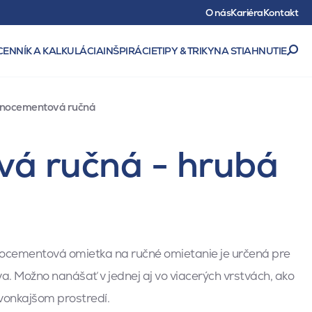
O nás
Kariéra
Kontakt
CENNÍK A KALKULÁCIA
INŠPIRÁCIE
TIPY & TRIKY
NA STIAHNUTIE
nnocementová ručná
á ručná - hrubá
cementová omietka na ručné omietanie je určená pre
a. Možno nanášať v jednej aj vo viacerých vrstvách, ako
vonkajšom prostredí.