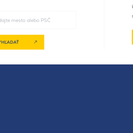
YHĽADAŤ