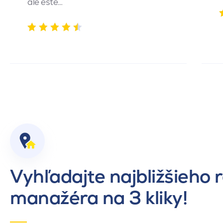
ale ešte…
Vyhľadajte najbližšieho 
manažéra na 3 kliky!