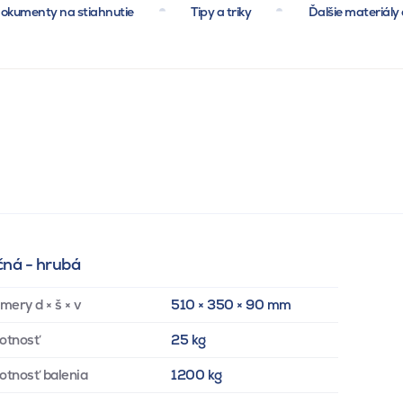
okumenty na stiahnutie
Tipy a triky
Ďalšie materiály 
ná - hrubá
mery d × š × v
510 × 350 × 90 mm
otnosť
25 kg
tnosť balenia
1200 kg