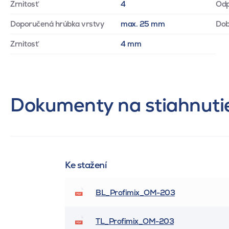
Zrnitosť
4
Odp
Doporučená hrúbka vrstvy
max. 25 mm
Dob
Zrnitosť
4 mm
Dokumenty na stiahnuti
Ke stažení
BL_Profimix_OM-203
TL_Profimix_OM-203