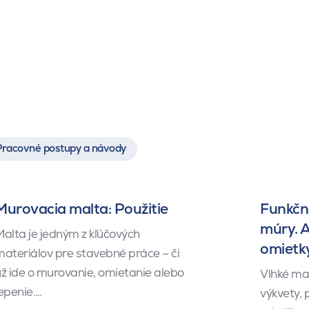
Pracovné postupy a návody
Murovacia malta: Použitie
Funkčné
múry. 
alta je jedným z kľúčových
omietk
ateriálov pre stavebné práce – či
ž ide o murovanie, omietanie alebo
Vlhké ma
epenie.…
výkvety,