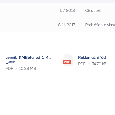
1. 7. 2013
CE štítek
8. 11. 2017
Prohlášení o vla
cenník_KMBeta_od_1_4_2026
Reklamační řád
_web
PDF
74.70 kB
PDF
10.38 MB