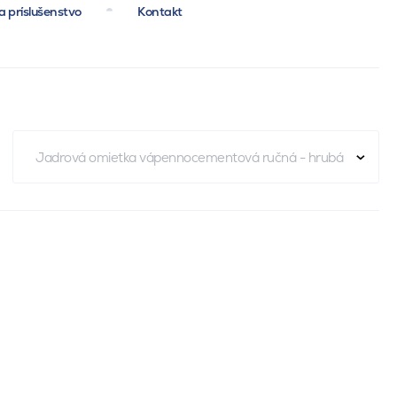
a príslušenstvo
Kontakt
Jadrová omietka vápennocementová ručná - hrubá