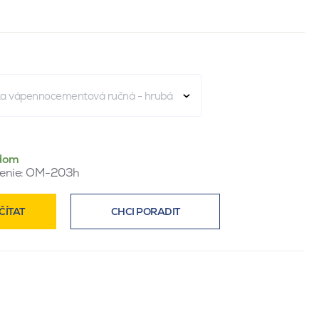
ka vápennocementová ručná - hrubá
dom
enie:
OM-203h
ČÍTAT
CHCI PORADIT