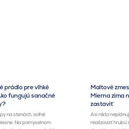
 prádlo pre vlhké
Maltové zmesi
Ako fungujú sanačné
Mierna zima 
y?
zastaviť
py na stenách, soľné
Asi nikto neplánu
 plesne. Na pomyselnom
realizovať hrubú