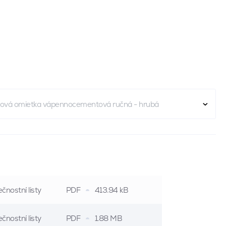
ová omietka vápennocementová ručná - hrubá
čnostní listy
PDF
413.94 kB
čnostní listy
PDF
1.88 MB