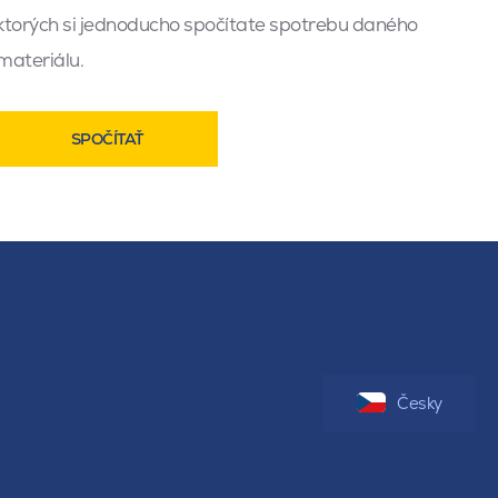
ktorých si jednoducho spočítate spotrebu daného
materiálu.
SPOČÍTAŤ
Česky