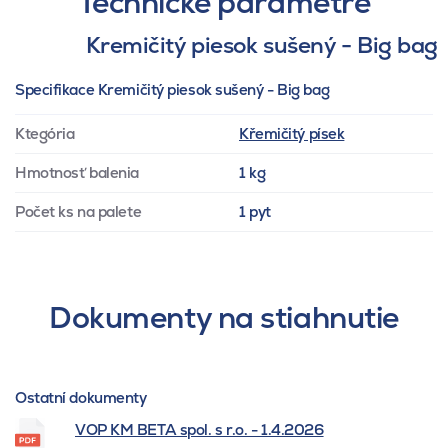
Technické parametre
Kremičitý piesok sušený - Big bag
Specifikace Kremičitý piesok sušený - Big bag
Ktegória
Křemičitý písek
Hmotnosť balenia
1 kg
Počet ks na palete
1 pyt
Dokumenty na stiahnutie
Ostatní dokumenty
VOP KM BETA spol. s r.o. - 1.4.2026