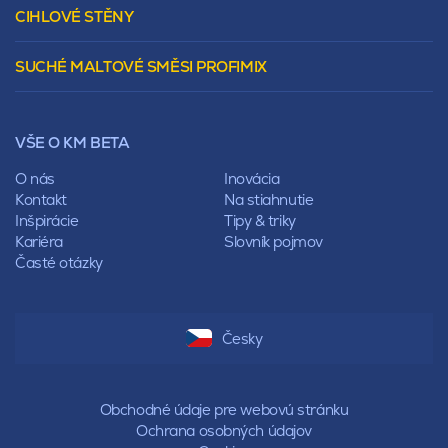
Murovacie bloky
Valbová
CIHLOVÉ STĚNY
Tepelnoizolačný prvok
Polovalbová
Vencovky
Stanová
SUCHÉ MALTOVÉ SMĚSI PROFIMIX
Preklady
Mansardová
Lícové murivo
Pultová
Ploty
Rota
Nástroje a príslušenstvo
Sedlová
VŠE O KM BETA
Pálené zdivo Profiblok
Valbová
Nosné murivo
O nás
Inovácia
Polovalbová
Priečky
Kontakt
Na stiahnutie
Stanová
Vencovky
Inšpirácie
Tipy & triky
Mansardová
Preklady
Kariéra
Slovník pojmov
Pultová
Časté otázky
Hodonka
Sedlová
Valbová
Polovalbová
Česky
Stanová
Mansardová
Pultová
Obchodné údaje pre webovú stránku
Ochrana osobných údajov