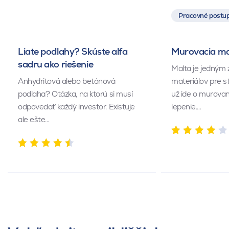
Pracovné postup
Liate podlahy? Skúste alfa
Murovacia mal
sadru ako riešenie
Malta je jedným 
Anhydritová alebo betónová
materiálov pre s
podlaha? Otázka, na ktorú si musí
už ide o murovan
odpovedať každý investor. Existuje
lepenie.…
ale ešte…