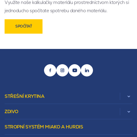
Využite naše kalkulačky materiálu prostredníctvom ktorých si
jednoducho spočítate spotrebu daného materiálu.
SPOČÍTAŤ
STŘEŠNÍ KRYTINA
ZDIVO
Zobrazit celou kategorii
STROPNÍ SYSTÉM MIAKO A HURDIS
Beta
Vápenopískové zdivo Sendwix
Sedlová