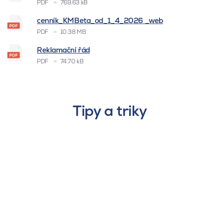
PDF
769.63 kB
cenník_KMBeta_od_1_4_2026 _web
PDF
10.38 MB
Reklamační řád
PDF
74.70 kB
Tipy a triky