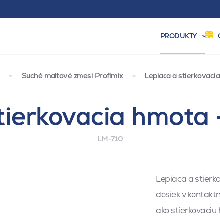
PRODUKTY
y
Suché maltové zmesi Profimix
Lepiaca a stierkovac
stierkovacia hmota
LM-710
Lepiaca a stierk
dosiek v kontakt
ako stierkovaciu