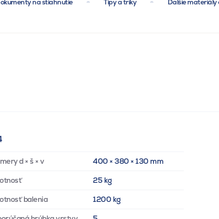
okumenty na stiahnutie
Tipy a triky
Ďalšie materiály 
4
mery d × š × v
400 × 380 × 130 mm
otnosť
25 kg
tnosť balenia
1200 kg
orúčaná hrúbka vrstvy
5