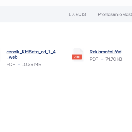
1. 7. 2013
Prohlášení o vla
cenník_KMBeta_od_1_4_2026
Reklamační řád
_web
PDF
74.70 kB
PDF
10.38 MB