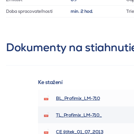
Doba spracovateľnosti
min. 2 hod.
Tri
Dokumenty na stiahnuti
Ke stažení
BL_Profimix_LM-710
TL_Profimix_LM-710_
CE štítek_01_07_2013