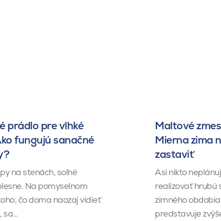
 prádlo pre vlhké
Maltové zmesi
Ako fungujú sanačné
Mierna zima 
y?
zastaviť
py na stenách, soľné
Asi nikto neplánu
 plesne. Na pomyselnom
realizovať hrubú
toho, čo doma naozaj vidieť
zimného obdobia.
, sa…
predstavuje zvý