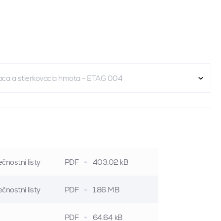
aca a stierkovacia hmota - ETAG 004
čnostní listy
PDF
403.02 kB
čnostní listy
PDF
1.86 MB
PDF
64.64 kB