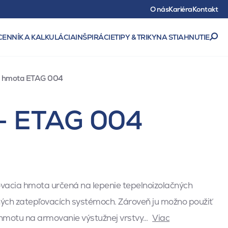
O nás
Kariéra
Kontakt
CENNÍK A KALKULÁCIA
INŠPIRÁCIE
TIPY & TRIKY
NA STIAHNUTIE
ia hmota ETAG 004
 - ETAG 004
ovacia hmota určená na lepenie tepelnoizolačných
ných zatepľovacích systémoch. Zároveň ju možno použiť
 hmotu na armovanie výstužnej vrstvy…
Viac