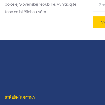
po celej Slovenskej republike. Vyhľadajte
toho najbližšieho k vám.
V
STŘEŠNÍ KRYTINA