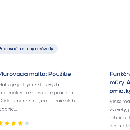
Pracovné postupy a návody
Murovacia malta: Použitie
Funkčné
múry. 
alta je jedným z kľúčových
omietk
ateriálov pre stavebné práce – či
ž ide o murovanie, omietanie alebo
Vlhké ma
epenie.…
výkvety,
rebríčku 
nechcete