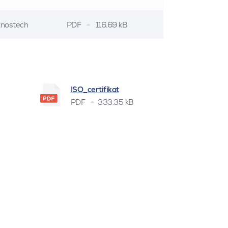
stnostech
PDF
116.69 kB
ISO_certifikat
PDF
333.35 kB