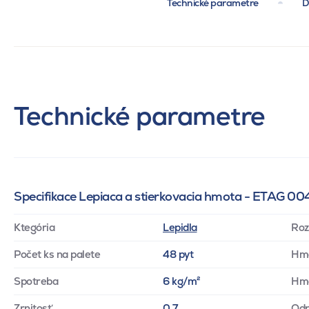
Technické parametre
D
Technické parametre
Specifikace Lepiaca a stierkovacia hmota - ETAG 00
Ktegória
Lepidla
Roz
Počet ks na palete
48 pyt
Hm
Spotreba
6 kg/m²
Hmo
Zrnitosť
0.7
Odp