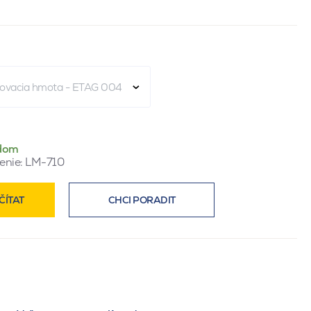
rkovacia hmota - ETAG 004
dom
enie:
LM-710
ČÍTAT
CHCI PORADIT