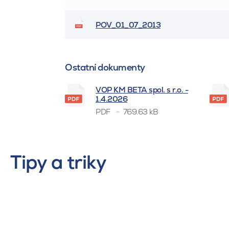
POV_01_07_2013
Ostatní dokumenty
VOP KM BETA spol. s r.o. -
1.4.2026
PDF
769.63 kB
Tipy a triky