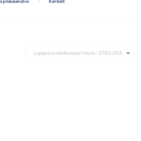
a príslušenstvo
Kontakt
Lepiaca a stierkovacia hmota - ETAG 004