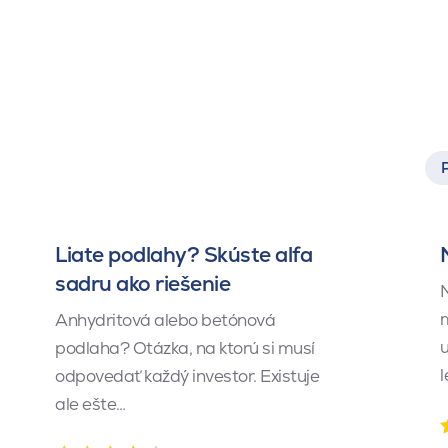
Liate podlahy? Skúste alfa
sadru ako riešenie
M
m
Anhydritová alebo betónová
u
podlaha? Otázka, na ktorú si musí
l
odpovedať každý investor. Existuje
ale ešte…