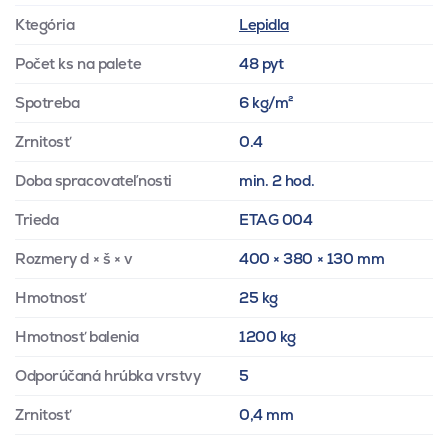
Ktegória
Lepidla
Počet ks na palete
48 pyt
Spotreba
6 kg/m²
Zrnitosť
0.4
Doba spracovateľnosti
min. 2 hod.
Trieda
ETAG 004
Rozmery d × š × v
400 × 380 × 130 mm
Hmotnosť
25 kg
Hmotnosť balenia
1200 kg
Odporúčaná hrúbka vrstvy
5
Zrnitosť
0,4 mm