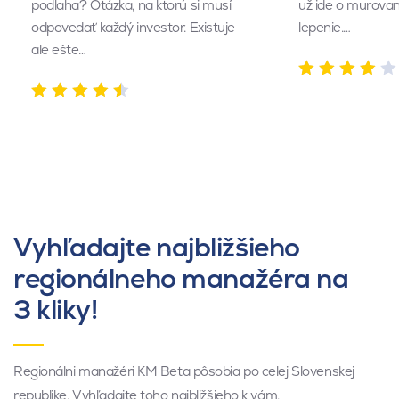
podlaha? Otázka, na ktorú si musí
už ide o murovan
odpovedať každý investor. Existuje
lepenie.…
ale ešte…
Vyhľadajte najbližšieho
regionálneho manažéra na
3 kliky!
Regionálni manažéri KM Beta pôsobia po celej Slovenskej
republike. Vyhľadajte toho najbližšieho k vám.