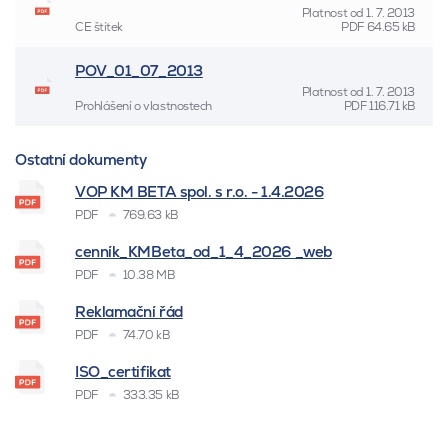
Platnost od
1. 7. 2013
CE štítek
PDF
64.65 kB
POV_01_07_2013
Platnost od
1. 7. 2013
Prohlášení o vlastnostech
PDF
116.71 kB
Ostatní dokumenty
VOP KM BETA spol. s r.o. - 1.4.2026
PDF
769.63 kB
cenník_KMBeta_od_1_4_2026 _web
PDF
10.38 MB
Reklamační řád
PDF
74.70 kB
ISO_certifikat
PDF
333.35 kB