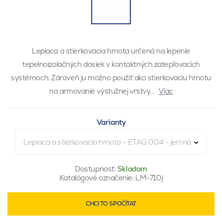
Lepiaca a stierkovacia hmota určená na lepenie
tepelnoizolačných dosiek v kontaktných zatepľovacích
systémoch. Zároveň ju možno použiť ako stierkovaciu hmotu
na armovanie výstužnej vrstvy…
Viac
Varianty
Lepiaca a stierkovacia hmota - ETAG 004 - jemná
Dostupnosť:
Skladom
Katalógové označenie:
LM-710j
CHCI TO SPOČÍTAT