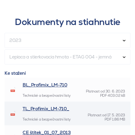
Dokumenty na stiahnutie
2023
Lepiaca a stierkovacia hmota - ETAG 004 - jemná
Ke stažení
BL_Profimix_LM-710
Platnost od
30. 6. 2023
Technické a bezpečnostní listy
PDF
403.02 kB
TL_Profimix_LM-710_
Platnost od
17. 5. 2023
Technické a bezpečnostní listy
PDF
1.86 MB
CE štítek_01_07_2013