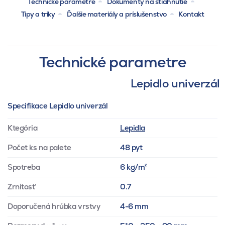
Technické parametre
Dokumenty na stiahnutie
Tipy a triky
Ďalšie materiály a príslušenstvo
Kontakt
Technické parametre
Lepidlo univerzál
Specifikace Lepidlo univerzál
Ktegória
Lepidla
Počet ks na palete
48 pyt
Spotreba
6 kg/m²
Zrnitosť
0.7
Doporučená hrúbka vrstvy
4-6 mm