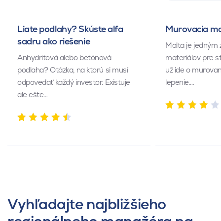
Liate podlahy? Skúste alfa
Murovacia mal
sadru ako riešenie
Malta je jedným 
Anhydritová alebo betónová
materiálov pre s
podlaha? Otázka, na ktorú si musí
už ide o murovan
odpovedať každý investor. Existuje
lepenie.…
ale ešte…
Vyhľadajte najbližšieho