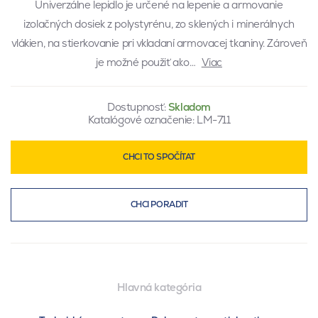
Univerzálne lepidlo je určené na lepenie a armovanie
izolačných dosiek z polystyrénu, zo sklených i minerálnych
vlákien, na stierkovanie pri vkladaní armovacej tkaniny. Zároveň
je možné použiť ako…
Viac
Dostupnosť:
Skladom
Katalógové označenie:
LM-711
CHCI TO SPOČÍTAT
CHCI PORADIT
Hlavná kategória