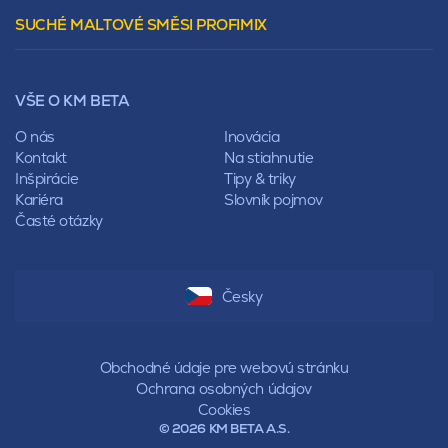
Vencovky
Stanová
SUCHÉ MALTOVÉ SMĚSI PROFIMIX
Preklady
Mansardová
Lícové murivo
Pultová
Ploty
Rota
Nástroje a príslušenstvo
Sedlová
VŠE O KM BETA
Pálené zdivo Profiblok
Valbová
Nosné murivo
O nás
Inovácia
Polovalbová
Priečky
Kontakt
Na stiahnutie
Stanová
Vencovky
Inšpirácie
Tipy & triky
Mansardová
Preklady
Kariéra
Slovník pojmov
Pultová
Časté otázky
Hodonka
Sedlová
Valbová
Polovalbová
Česky
Stanová
Mansardová
Pultová
Obchodné údaje pre webovú stránku
Ochrana osobných údajov
Cookies
© 2026 KM BETA A.S.