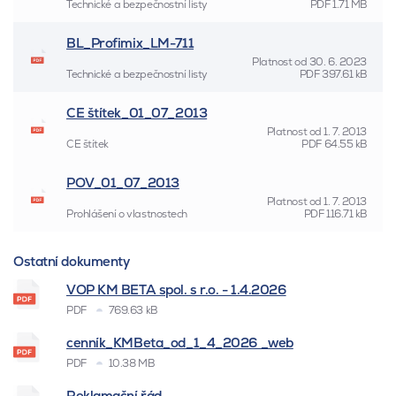
Technické a bezpečnostní listy
PDF
1.71 MB
BL_Profimix_LM-711
Platnost od
30. 6. 2023
Technické a bezpečnostní listy
PDF
397.61 kB
CE štítek_01_07_2013
Platnost od
1. 7. 2013
CE štítek
PDF
64.55 kB
POV_01_07_2013
Platnost od
1. 7. 2013
Prohlášení o vlastnostech
PDF
116.71 kB
Ostatní dokumenty
VOP KM BETA spol. s r.o. - 1.4.2026
PDF
769.63 kB
cenník_KMBeta_od_1_4_2026 _web
PDF
10.38 MB
Reklamační řád