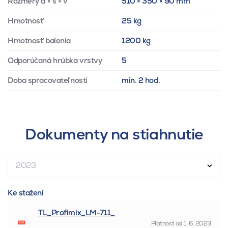
Rozmery d × š × v
510 × 350 × 90 mm
Hmotnosť
25 kg
Hmotnosť balenia
1200 kg
Odporúčaná hrúbka vrstvy
5
Doba spracovateľnosti
min. 2 hod.
Dokumenty na stiahnutie
2023
Ke stažení
TL_Profimix_LM-711_
Platnost od
1. 6. 2023