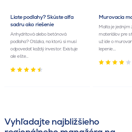
Liate podlahy? Skúste alfa
Murovacia mal
sadru ako riešenie
Malta je jedným 
Anhydritová alebo betónová
materiálov pre s
podlaha? Otázka, na ktorú si musí
už ide o murovan
odpovedať každý investor. Existuje
lepenie.…
ale ešte…
Vyhľadajte najbližšieho
regionálneho manažéra na