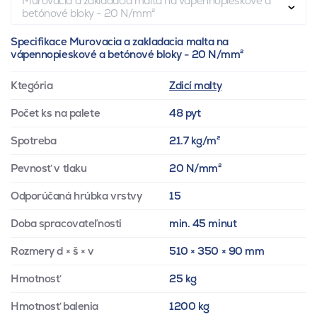
Murovacia a zakladacia malta na vápennopieskové a
betónové bloky - 20 N/mm²
Specifikace Murovacia a zakladacia malta na
vápennopieskové a betónové bloky - 20 N/mm²
Ktegória
Zdicí malty
Počet ks na palete
48 pyt
Spotreba
21.7 kg/m²
Pevnosť v tlaku
20 N/mm²
Odporúčaná hrúbka vrstvy
15
Doba spracovateľnosti
min. 45 minut
Rozmery d × š × v
510 × 350 × 90 mm
Hmotnosť
25 kg
Hmotnosť balenia
1200 kg