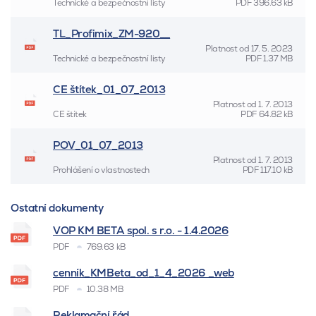
Technické a bezpečnostní listy
PDF
396.63 kB
TL_Profimix_ZM-920__
Platnost od
17. 5. 2023
Technické a bezpečnostní listy
PDF
1.37 MB
CE štítek_01_07_2013
Platnost od
1. 7. 2013
CE štítek
PDF
64.82 kB
POV_01_07_2013
Platnost od
1. 7. 2013
Prohlášení o vlastnostech
PDF
117.10 kB
Ostatní dokumenty
VOP KM BETA spol. s r.o. - 1.4.2026
PDF
769.63 kB
cenník_KMBeta_od_1_4_2026 _web
PDF
10.38 MB
Reklamační řád