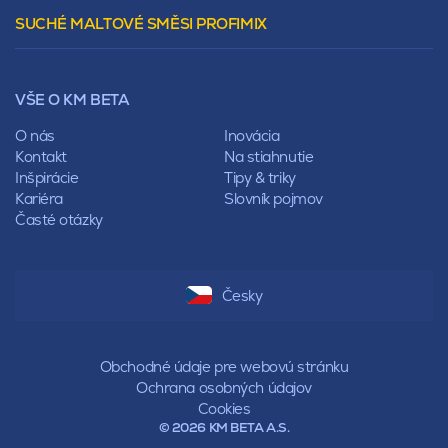
Vencovky
Stanová
SUCHÉ MALTOVÉ SMĚSI PROFIMIX
Preklady
Mansardová
Lícové murivo
Pultová
Ploty
Rota
Nástroje a príslušenstvo
Sedlová
VŠE O KM BETA
Pálené zdivo Profiblok
Valbová
Nosné murivo
O nás
Inovácia
Polovalbová
Priečky
Kontakt
Na stiahnutie
Stanová
Vencovky
Inšpirácie
Tipy & triky
Mansardová
Preklady
Kariéra
Slovník pojmov
Pultová
Časté otázky
Hodonka
Sedlová
Valbová
Polovalbová
Česky
Stanová
Mansardová
Pultová
Obchodné údaje pre webovú stránku
Ochrana osobných údajov
Cookies
© 2026 KM BETA A.S.