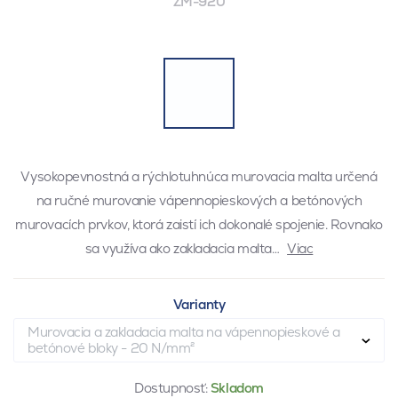
ZM-920
Vysokopevnostná a rýchlotuhnúca murovacia malta určená
na ručné murovanie vápennopieskových a betónových
murovacích prvkov, ktorá zaistí ich dokonalé spojenie. Rovnako
sa využíva ako zakladacia malta…
Viac
Varianty
Murovacia a zakladacia malta na vápennopieskové a
betónové bloky - 20 N/mm²
Dostupnosť:
Skladom