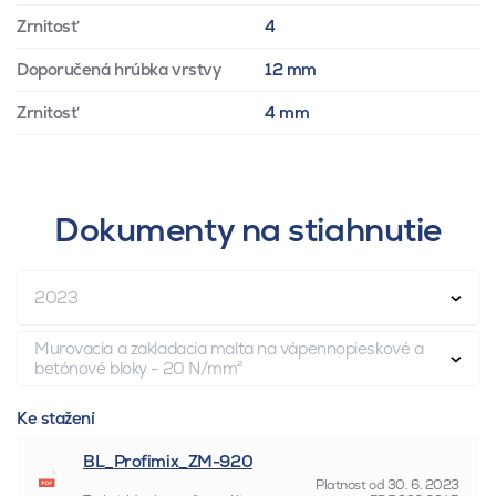
Zrnitosť
4
Doporučená hrúbka vrstvy
12 mm
Zrnitosť
4 mm
Dokumenty na stiahnutie
2023
Murovacia a zakladacia malta na vápennopieskové a
betónové bloky - 20 N/mm²
Ke stažení
BL_Profimix_ZM-920
Platnost od
30. 6. 2023