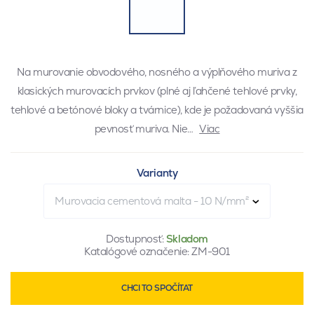
Na murovanie obvodového, nosného a výplňového muriva z
klasických murovacích prvkov (plné aj ľahčené tehlové prvky,
tehlové a betónové bloky a tvárnice), kde je požadovaná vyššia
pevnosť muriva. Nie…
Viac
Varianty
Murovacia cementová malta - 10 N/mm²
Dostupnosť:
Skladom
Katalógové označenie:
ZM-901
CHCI TO SPOČÍTAT