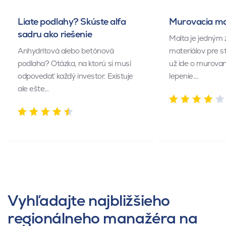
Liate podlahy? Skúste alfa
Murovacia mal
sadru ako riešenie
Malta je jedným 
Anhydritová alebo betónová
materiálov pre s
podlaha? Otázka, na ktorú si musí
už ide o murovan
odpovedať každý investor. Existuje
lepenie.…
ale ešte…
Vyhľadajte najbližšieho
regionálneho manažéra na