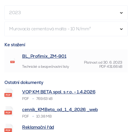
2023
Murovacia cementová malta - 10 N/mm²
Ke stažení
BL_Profimix_ZM-901
Platnost od
30. 6. 2023
Technické a bezpečnostní listy
PDF
431.66 kB
Ostatní dokumenty
VOP KM BETA spol. s r.o. - 1.4.2026
PDF
769.63 kB
cenník_KMBeta_od_1_4_2026 _web
PDF
10.38 MB
Reklamační řád