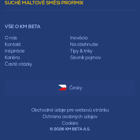
SUCHÉ MALTOVÉ SMĚSI PROFIMIX
Preklady
Mansardová
Lícové murivo
Pultová
Ploty
Rota
Nástroje a príslušenstvo
Sedlová
VŠE O KM BETA
Pálené zdivo Profiblok
Valbová
Nosné murivo
O nás
Inovácia
Polovalbová
Priečky
Kontakt
Na stiahnutie
Stanová
Vencovky
Inšpirácie
Tipy & triky
Mansardová
Preklady
Kariéra
Slovník pojmov
Pultová
Časté otázky
Hodonka
Sedlová
Valbová
Polovalbová
Česky
Stanová
Mansardová
Pultová
Obchodné údaje pre webovú stránku
Ochrana osobných údajov
Cookies
© 2026 KM BETA A.S.