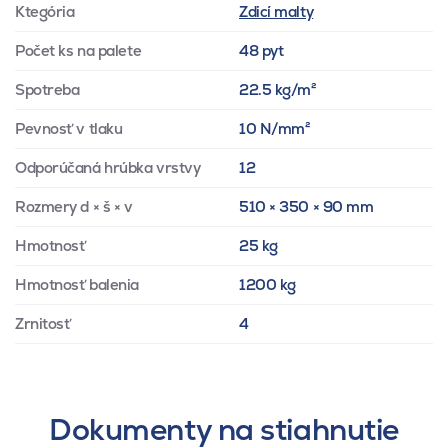
Ktegória
Zdicí malty
Počet ks na palete
48 pyt
Spotreba
22.5 kg/m²
Pevnosť v tlaku
10 N/mm²
Odporúčaná hrúbka vrstvy
12
Rozmery d × š × v
510 × 350 × 90 mm
Hmotnosť
25 kg
Hmotnosť balenia
1200 kg
Zrnitosť
4
Dokumenty na stiahnutie