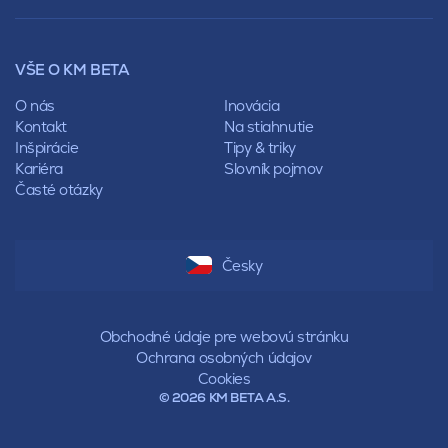
Mansardová
Lícové murivo
Pultová
Ploty
Rota
Nástroje a príslušenstvo
Sedlová
VŠE O KM BETA
Pálené zdivo Profiblok
Valbová
Nosné murivo
O nás
Inovácia
Polovalbová
Priečky
Kontakt
Na stiahnutie
Stanová
Vencovky
Inšpirácie
Tipy & triky
Mansardová
Preklady
Kariéra
Slovník pojmov
Pultová
Časté otázky
Hodonka
Sedlová
Valbová
Polovalbová
Česky
Stanová
Mansardová
Pultová
Obchodné údaje pre webovú stránku
Ochrana osobných údajov
Cookies
© 2026 KM BETA A.S.