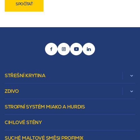
SPOČÍTAŤ
STŘEŠNÍ KRYTINA
ZDIVO
Zobrazit celou kategorii
STROPNÍ SYSTÉM MIAKO A HURDIS
Beta
Vápenopískové zdivo Sendwix
Sedlová
Murovacie bloky
Valbová
CIHLOVÉ STĚNY
Tepelnoizolačný prvok
Polovalbová
Vencovky
Stanová
SUCHÉ MALTOVÉ SMĚSI PROFIMIX
Preklady