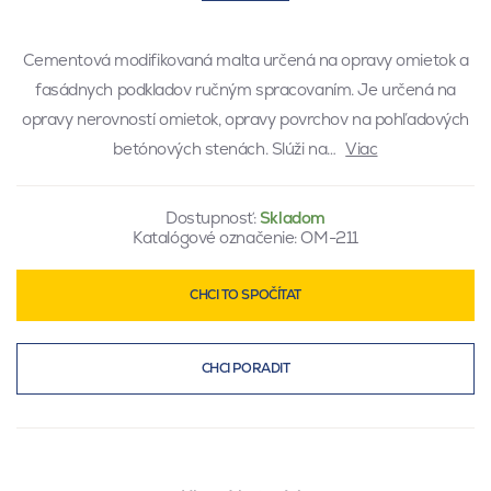
Cementová modifikovaná malta určená na opravy omietok a
fasádnych podkladov ručným spracovaním. Je určená na
opravy nerovností omietok, opravy povrchov na pohľadových
betónových stenách. Slúži na…
Viac
Dostupnosť:
Skladom
Katalógové označenie:
OM-211
CHCI TO SPOČÍTAT
CHCI PORADIT