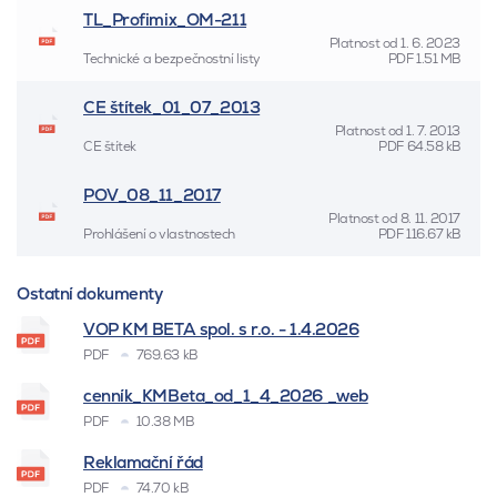
TL_Profimix_OM-211
Platnost od
1. 6. 2023
Technické a bezpečnostní listy
PDF
1.51 MB
CE štítek_01_07_2013
Platnost od
1. 7. 2013
CE štítek
PDF
64.58 kB
POV_08_11_2017
Platnost od
8. 11. 2017
Prohlášení o vlastnostech
PDF
116.67 kB
Ostatní dokumenty
VOP KM BETA spol. s r.o. - 1.4.2026
PDF
769.63 kB
cenník_KMBeta_od_1_4_2026 _web
PDF
10.38 MB
Reklamační řád
PDF
74.70 kB