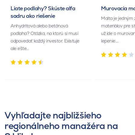
Liate podlahy? Skúste alfa
Murovacia mal
sadru ako riešenie
Malta je jedným 
Anhydritová alebo betónová
materiálov pre s
podlaha? Otázka, na ktorú si musí
už ide o murovan
odpovedať každý investor. Existuje
lepenie.…
ale ešte…
Vyhľadajte najbližšieho
regionálneho manažéra na