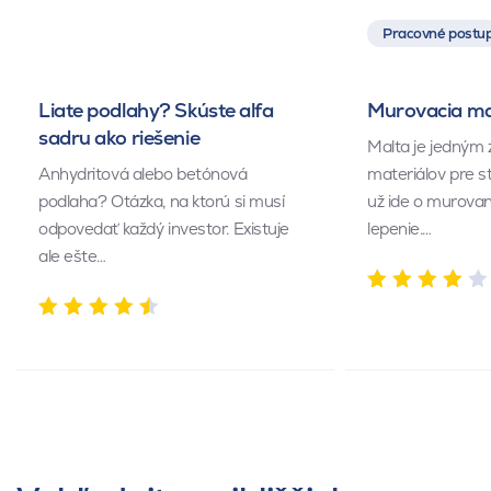
Pracovné postup
Liate podlahy? Skúste alfa
Murovacia mal
sadru ako riešenie
Malta je jedným 
Anhydritová alebo betónová
materiálov pre s
podlaha? Otázka, na ktorú si musí
už ide o murovan
odpovedať každý investor. Existuje
lepenie.…
ale ešte…