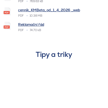
PDF
769.63 kB
cenník_KMBeta_od_1_4_2026 _web
PDF
10.38 MB
Reklamační řád
PDF
74.70 kB
Tipy a triky