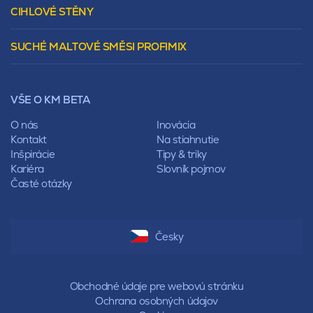
Murovacie bloky
Valbová
CIHLOVÉ STĚNY
Tepelnoizolačný prvok
Polovalbová
Vencovky
Stanová
SUCHÉ MALTOVÉ SMĚSI PROFIMIX
Preklady
Mansardová
Lícové murivo
Pultová
Ploty
Rota
Nástroje a príslušenstvo
Sedlová
VŠE O KM BETA
Pálené zdivo Profiblok
Valbová
Nosné murivo
O nás
Inovácia
Polovalbová
Priečky
Kontakt
Na stiahnutie
Stanová
Vencovky
Inšpirácie
Tipy & triky
Mansardová
Preklady
Kariéra
Slovník pojmov
Pultová
Časté otázky
Hodonka
Sedlová
Valbová
Polovalbová
Česky
Stanová
Mansardová
Pultová
Obchodné údaje pre webovú stránku
Ochrana osobných údajov