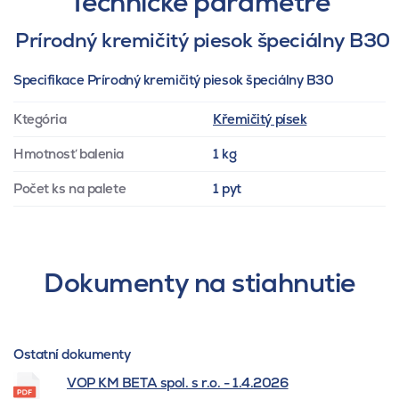
Technické parametre
Prírodný kremičitý piesok špeciálny B30
Specifikace Prírodný kremičitý piesok špeciálny B30
Ktegória
Křemičitý písek
Hmotnosť balenia
1 kg
Počet ks na palete
1 pyt
Dokumenty na stiahnutie
Ostatní dokumenty
VOP KM BETA spol. s r.o. - 1.4.2026