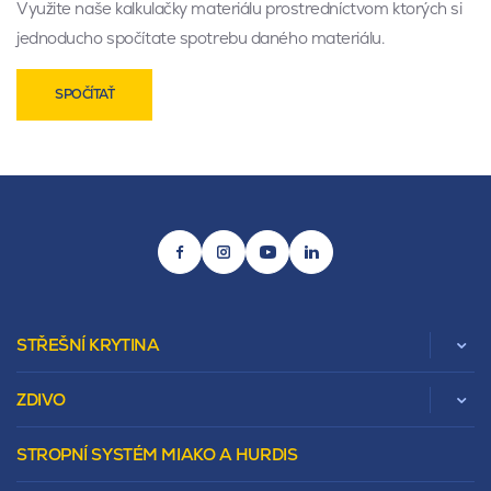
Využite naše kalkulačky materiálu prostredníctvom ktorých si
jednoducho spočítate spotrebu daného materiálu.
SPOČÍTAŤ
STŘEŠNÍ KRYTINA
ZDIVO
Zobrazit celou kategorii
STROPNÍ SYSTÉM MIAKO A HURDIS
Beta
Vápenopískové zdivo Sendwix
Sedlová