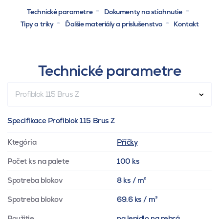
Technické parametre
Dokumenty na stiahnutie
Tipy a triky
Ďalšie materiály a príslušenstvo
Kontakt
Technické parametre
Profiblok 115 Brus Z
Specifikace Profiblok 115 Brus Z
Ktegória
Příčky
Počet ks na palete
100 ks
Spotreba blokov
8 ks / m²
Spotreba blokov
69.6 ks / m³
Použitie
na lepidlo na rebrá