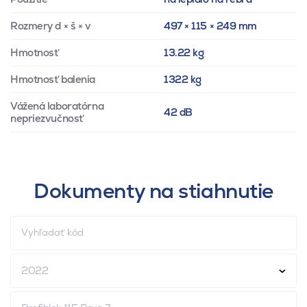
Rozmery d × š × v
497 × 115 × 249 mm
Hmotnosť
13.22 kg
Hmotnosť balenia
1322 kg
Vážená laboratórna
42 dB
nepriezvučnosť
Dokumenty na stiahnutie
2022