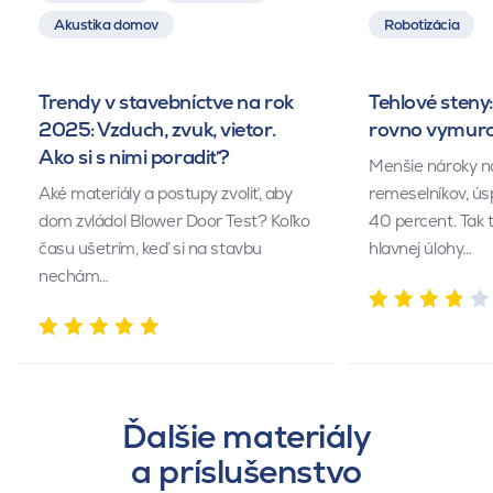
Akustika domov
Robotizácia
Trendy v stavebníctve na rok
Tehlové steny:
2025: Vzduch, zvuk, vietor.
rovno vymuro
Ako si s nimi poradiť?
Menšie nároky n
Aké materiály a postupy zvoliť, aby
remeselníkov, ús
dom zvládol Blower Door Test? Koľko
40 percent. Tak 
času ušetrím, keď si na stavbu
hlavnej úlohy…
nechám…
Ďalšie materiály
a príslušenstvo