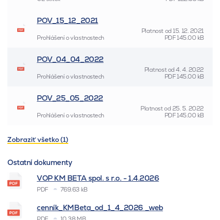
POV_15_12_2021
Platnost od
15. 12. 2021
Prohlášení o vlastnostech
PDF
145.00 kB
POV_04_04_2022
Platnost od
4. 4. 2022
Prohlášení o vlastnostech
PDF
145.00 kB
POV_25_05_2022
Platnost od
25. 5. 2022
Prohlášení o vlastnostech
PDF
145.00 kB
Zobraziť všetko (1)
Ostatní dokumenty
VOP KM BETA spol. s r.o. - 1.4.2026
PDF
769.63 kB
cenník_KMBeta_od_1_4_2026 _web
PDF
10.38 MB