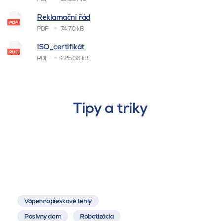
Reklamační řád
PDF
74.70 kB
ISO_certifikát
PDF
225.36 kB
Tipy a triky
Vápennopieskové tehly
Pasívny dom
Robotizácia