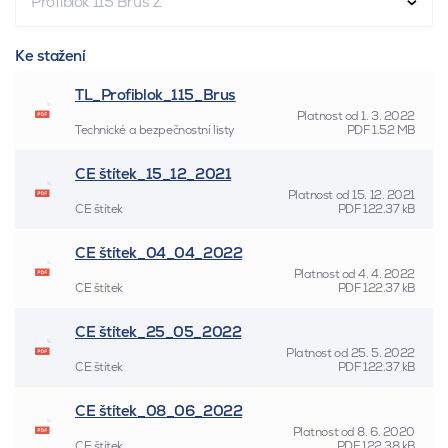
Profiblok 115 Brus Z
Ke stažení
TL_Profiblok_115_Brus
Platnost od
1. 3. 2022
Technické a bezpečnostní listy
PDF
1.52 MB
CE štítek_15_12_2021
Platnost od
15. 12. 2021
CE štítek
PDF
122.37 kB
CE štítek_04_04_2022
Platnost od
4. 4. 2022
CE štítek
PDF
122.37 kB
CE štítek_25_05_2022
Platnost od
25. 5. 2022
CE štítek
PDF
122.37 kB
CE štítek_08_06_2022
Platnost od
8. 6. 2020
CE štítek
PDF
122.38 kB