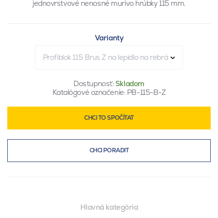
jednovrstvové nenosné murivo hrúbky 115 mm.
Varianty
Profiblok 115 Brus Z na lepidlo na rebrá
Dostupnosť:
Skladom
Katalógové označenie:
PB-115-B-Z
CHCI TO SPOČÍTAT
CHCI PORADIT
Hlavná kategória