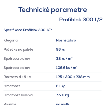
Technické parametre
Profiblok 300 1/2
Specifikace Profiblok 300 1/2
Ktegória
Nosné zdivo
Počet ks na palete
96 ks
Spotreba blokov
32 ks / m²
Spotreba blokov
106.6 ks / m³
Rozmery d × š × v
125 × 300 × 238 mm
Hmotnosť
8.1 kg
Hmotnosť balenia
777.6 kg
Použitie
na maltu