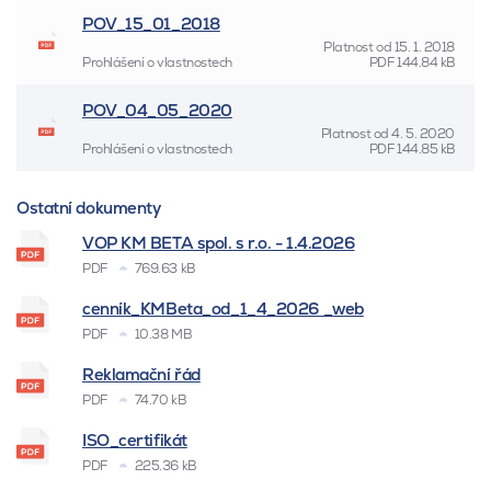
POV_15_01_2018
Platnost od
15. 1. 2018
Prohlášení o vlastnostech
PDF
144.84 kB
POV_04_05_2020
Platnost od
4. 5. 2020
Prohlášení o vlastnostech
PDF
144.85 kB
Ostatní dokumenty
VOP KM BETA spol. s r.o. - 1.4.2026
PDF
769.63 kB
cenník_KMBeta_od_1_4_2026 _web
PDF
10.38 MB
Reklamační řád
PDF
74.70 kB
ISO_certifikát
PDF
225.36 kB