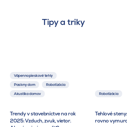
Tipy a triky
Vápennopieskové tehly
Pasívny dom
Robotizácia
Akustika domov
Robotizácia
Trendy v stavebníctve na rok
Tehlové steny:
2025: Vzduch, zvuk, vietor.
rovno vymuro