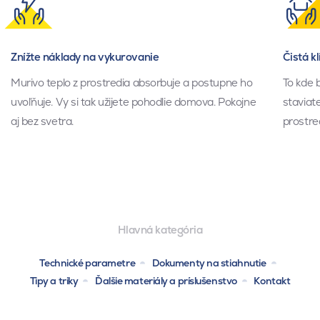
Znížte náklady na vykurovanie
Čistá k
Murivo teplo z prostredia absorbuje a postupne ho
To kde 
uvoľňuje. Vy si tak užijete pohodlie domova. Pokojne
staviate
aj bez svetra.
prostre
Hlavná kategória
Technické parametre
Dokumenty na stiahnutie
Tipy a triky
Ďalšie materiály a príslušenstvo
Kontakt