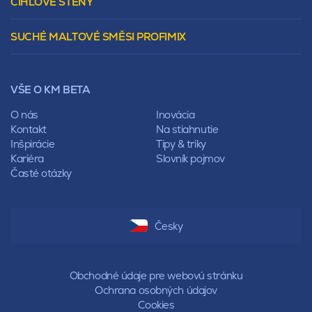
CIHLOVÉ STĚNY
Tepelnoizolačný prvok
Polovalbová
Vencovky
Stanová
SUCHÉ MALTOVÉ SMĚSI PROFIMIX
Preklady
Mansardová
Lícové murivo
Pultová
Ploty
Rota
Nástroje a príslušenstvo
Sedlová
VŠE O KM BETA
Pálené zdivo Profiblok
Valbová
Nosné murivo
O nás
Inovácia
Polovalbová
Priečky
Kontakt
Na stiahnutie
Stanová
Vencovky
Inšpirácie
Tipy & triky
Mansardová
Preklady
Kariéra
Slovník pojmov
Pultová
Časté otázky
Hodonka
Sedlová
Valbová
Polovalbová
Česky
Stanová
Mansardová
Pultová
Obchodné údaje pre webovú stránku
Ochrana osobných údajov
Cookies