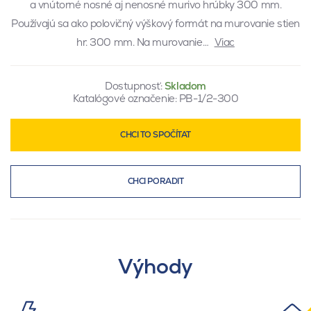
a vnútorné nosné aj nenosné murivo hrúbky 300 mm.
Používajú sa ako polovičný výškový formát na murovanie stien
hr. 300 mm. Na murovanie…
Viac
Dostupnosť:
Skladom
Katalógové označenie:
PB-1/2-300
CHCI TO SPOČÍTAT
CHCI PORADIT
Výhody