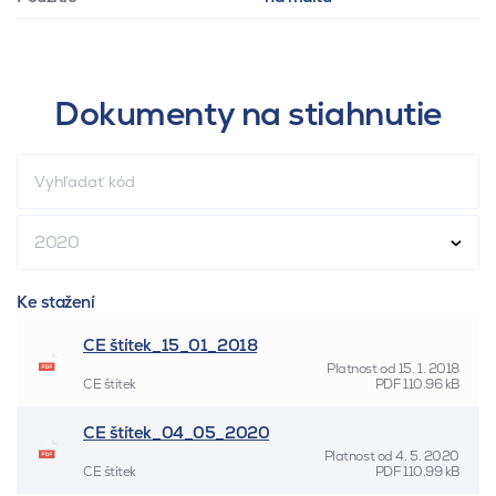
Dokumenty na stiahnutie
2020
Ke stažení
CE štítek_15_01_2018
Platnost od
15. 1. 2018
CE štítek
PDF
110.96 kB
CE štítek_04_05_2020
Platnost od
4. 5. 2020
CE štítek
PDF
110.99 kB