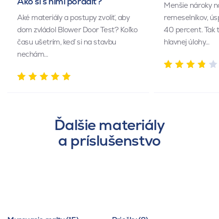
Ako si s nimi poradiť?
Menšie nároky n
Aké materiály a postupy zvoliť, aby
remeselníkov, ús
dom zvládol Blower Door Test? Koľko
40 percent. Tak 
času ušetrím, keď si na stavbu
hlavnej úlohy…
nechám…
Ďalšie materiály
a príslušenstvo