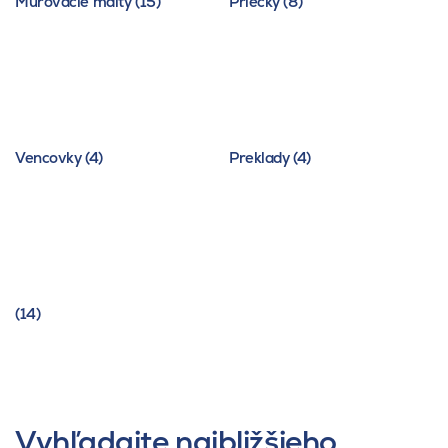
Murovacie malty (15)
Priečky (8)
Vencovky (4)
Preklady (4)
(14)
Vyhľadajte najbližšieho