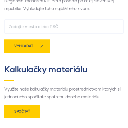
Regionálni manažéri KM Beta pôsobia po celej Slovenskej
republike. Vyhľadajte toho najbližšieho k vám.
VYHĽADAŤ
Kalkulačky materiálu
Využite naše kalkulačky materiálu prostredníctvom ktorých si
jednoducho spočítate spotrebu daného materiálu.
SPOČÍTAŤ