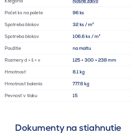
Ktegória
Nosné zdivo
Počet ks na palete
96 ks
Spotreba blokov
32 ks / m²
Spotreba blokov
106.6 ks / m³
Použitie
na maltu
Rozmery d × š × v
125 × 300 × 238 mm
Hmotnosť
8.1 kg
Hmotnosť balenia
777.6 kg
Pevnosť v tlaku
15
Dokumenty na stiahnutie