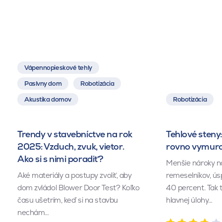
Vápennopieskové tehly
Pasívny dom
Robotizácia
Akustika domov
Robotizácia
Trendy v stavebníctve na rok
Tehlové steny:
2025: Vzduch, zvuk, vietor.
rovno vymuro
Ako si s nimi poradiť?
Menšie nároky n
Aké materiály a postupy zvoliť, aby
remeselníkov, ús
dom zvládol Blower Door Test? Koľko
40 percent. Tak 
času ušetrím, keď si na stavbu
hlavnej úlohy…
nechám…