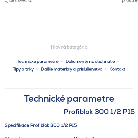
aj bez svetra.
prostre
Hlavná kategória
Technické parametre
Dokumenty na stiahnutie
Tipy a triky
Ďalšie materiály a príslušenstvo
Kontakt
Technické parametre
Profiblok 300 1/2 P15
Specifikace Profiblok 300 1/2 P15