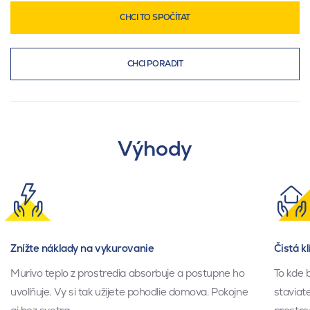
CHCI TO SPOČÍTAT
CHCI PORADIT
Výhody
Znížte náklady na vykurovanie
Čistá k
Murivo teplo z prostredia absorbuje a postupne ho
To kde 
uvoľňuje. Vy si tak užijete pohodlie domova. Pokojne
staviate