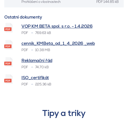
Prohlášení o vlastnostech
PDF
144.85 kB
Ostatní dokumenty
VOP KM BETA spol. s r.o. - 1.4.2026
PDF
769.63 kB
cenník_KMBeta_od_1_4_2026 _web
PDF
10.38 MB
Reklamační řád
PDF
74.70 kB
ISO_certifikát
PDF
225.36 kB
Tipy a triky