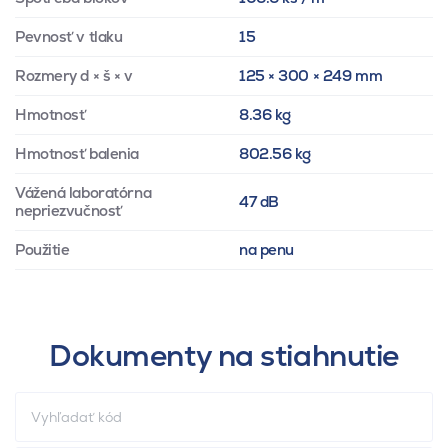
Pevnosť v tlaku
15
Rozmery d × š × v
125 × 300 × 249 mm
Hmotnosť
8.36 kg
Hmotnosť balenia
802.56 kg
Vážená laboratórna
47 dB
nepriezvučnosť
Použitie
na penu
Dokumenty na stiahnutie