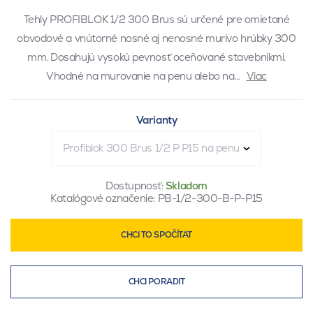
Tehly PROFIBLOK 1/2 300 Brus sú určené pre omietané
obvodové a vnútorné nosné aj nenosné murivo hrúbky 300
mm. Dosahujú vysokú pevnosť oceňované stavebníkmi.
Vhodné na murovanie na penu alebo na…
Viac
Varianty
Profiblok 300 Brus 1/2 P P15 na penu
Dostupnosť:
Skladom
Katalógové označenie:
PB-1/2-300-B-P-P15
CHCI TO SPOČÍTAT
CHCI PORADIT