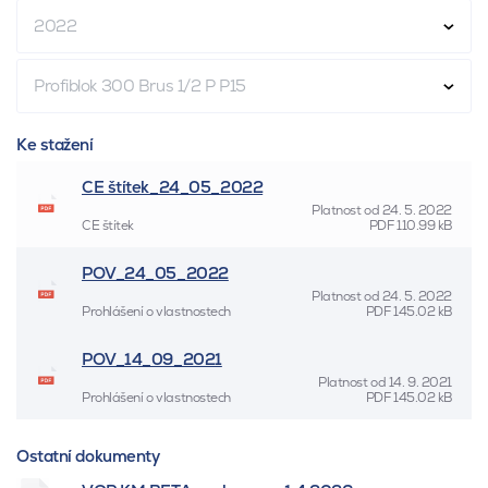
2022
Profiblok 300 Brus 1/2 P P15
Ke stažení
CE štítek_24_05_2022
Platnost od
24. 5. 2022
CE štítek
PDF
110.99 kB
POV_24_05_2022
Platnost od
24. 5. 2022
Prohlášení o vlastnostech
PDF
145.02 kB
POV_14_09_2021
Platnost od
14. 9. 2021
Prohlášení o vlastnostech
PDF
145.02 kB
Ostatní dokumenty