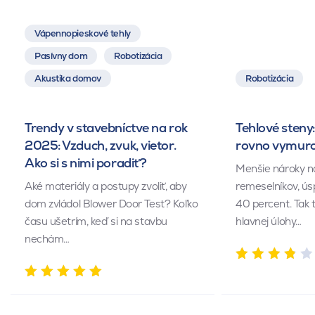
Vápennopieskové tehly
Pasívny dom
Robotizácia
Akustika domov
Robotizácia
Trendy v stavebníctve na rok
Tehlové steny:
2025: Vzduch, zvuk, vietor.
rovno vymuro
Ako si s nimi poradiť?
Menšie nároky n
Aké materiály a postupy zvoliť, aby
remeselníkov, ús
dom zvládol Blower Door Test? Koľko
40 percent. Tak 
času ušetrím, keď si na stavbu
hlavnej úlohy…
nechám…