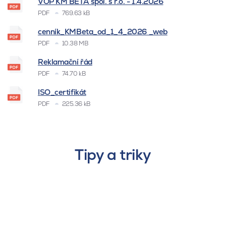
VOP KM BETA spol. s r.o. - 1.4.2026
PDF
769.63 kB
cenník_KMBeta_od_1_4_2026 _web
PDF
10.38 MB
Reklamační řád
PDF
74.70 kB
ISO_certifikát
PDF
225.36 kB
Tipy a triky