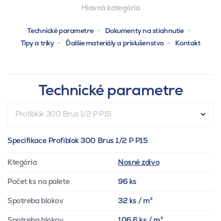
Hlavná kategória
Technické parametre
Dokumenty na stiahnutie
Tipy a triky
Ďalšie materiály a príslušenstvo
Kontakt
Technické parametre
Profiblok 300 Brus 1/2 P P15
Specifikace Profiblok 300 Brus 1/2 P P15
Ktegória
Nosné zdivo
Počet ks na palete
96 ks
Spotreba blokov
32 ks / m²
Spotreba blokov
106.6 ks / m³