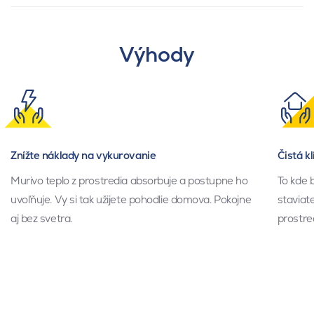
Výhody
Znížte náklady na vykurovanie
Čistá k
Murivo teplo z prostredia absorbuje a postupne ho
To kde 
uvoľňuje. Vy si tak užijete pohodlie domova. Pokojne
staviate
aj bez svetra.
prostre