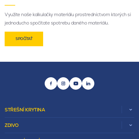
Využite naše kalkulačky materiálu prostredníctvom ktorých si
jednoducho spočítate spotrebu daného materiálu.
SPOČÍTAŤ
STŘEŠNÍ KRYTINA
ZDIVO
Zobrazit celou kategorii