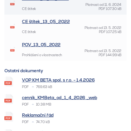
Platnost od
11. 6. 2024
CE štítek
PDF
107.30 kB
CE štítek_13_05_2022
Platnost od
13. 5. 2022
CE štítek
PDF
107.25 kB
POV_13_05_2022
Platnost od
13. 5. 2022
Prohlášení o vlastnostech
PDF
144.99 kB
Ostatní dokumenty
VOP KM BETA spol. s r.o. - 1.4.2026
PDF
769.63 kB
cenník_KMBeta_od_1_4_2026 _web
PDF
10.38 MB
Reklamační řád
PDF
74.70 kB