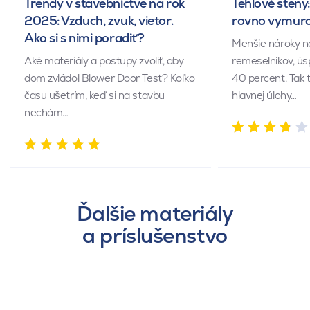
Trendy v stavebníctve na rok
Tehlové steny:
2025: Vzduch, zvuk, vietor.
rovno vymuro
Ako si s nimi poradiť?
Menšie nároky n
Aké materiály a postupy zvoliť, aby
remeselníkov, ús
dom zvládol Blower Door Test? Koľko
40 percent. Tak 
času ušetrím, keď si na stavbu
hlavnej úlohy…
nechám…
Ďalšie materiály
a príslušenstvo