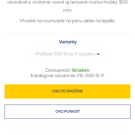
obvodové a vnútorné nosné aj nenosné murivo hrúbky 300
mm.
Vhodné na murovanie na penu alebo na lepidlo.
Varianty
Profiblok 300 Brus P na penu
Dostupnosť:
Skladom
Katalógové označenie:
PB-300-B-P
CHCI TO SPOČÍTAT
CHCI PORADIT