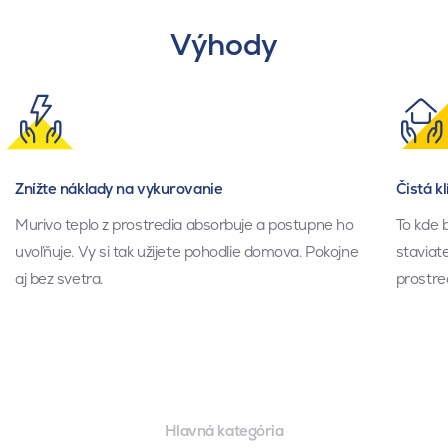
Výhody
Znížte náklady na vykurovanie
Čistá k
Murivo teplo z prostredia absorbuje a postupne ho
To kde 
uvoľňuje. Vy si tak užijete pohodlie domova. Pokojne
staviate
aj bez svetra.
prostre
Hlavná kategória