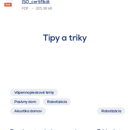
ISO_certifikát
PDF
225.36 kB
Tipy a triky
Vápennopieskové tehly
Pasívny dom
Robotizácia
Akustika domov
Robotizácia