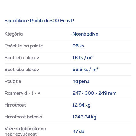
Specifikace Profiblok 300 Brus P
Ktegória
Nosné zdivo
Počet ks na palete
96 ks
Spotreba blokov
16 ks / m²
Spotreba blokov
53.3 ks / m³
Použitie
na penu
Rozmery d × š × v
247 × 300 × 249 mm
Hmotnosť
12.94 kg
Hmotnosť balenia
1242.24 kg
Vážená laboratórna
47 dB
nepriezvučnosť