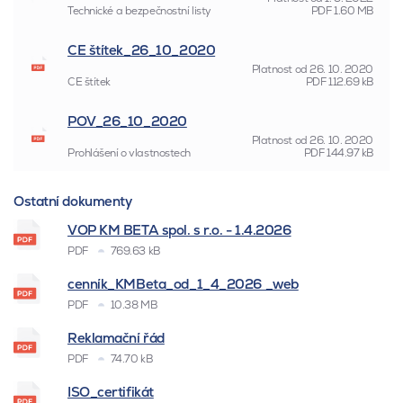
Technické a bezpečnostní listy
PDF
1.60 MB
CE štítek_26_10_2020
Platnost od
26. 10. 2020
CE štítek
PDF
112.69 kB
POV_26_10_2020
Platnost od
26. 10. 2020
Prohlášení o vlastnostech
PDF
144.97 kB
Ostatní dokumenty
VOP KM BETA spol. s r.o. - 1.4.2026
PDF
769.63 kB
cenník_KMBeta_od_1_4_2026 _web
PDF
10.38 MB
Reklamační řád
PDF
74.70 kB
ISO_certifikát