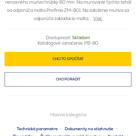
nenosného muriva hrúbky 80 mm. Na murovanie týchto tehál
sa odporúča malta Profimix ZM-901. Na založenie muriva sa
odporúča zakladacia malta…
Viac
Dostupnosť:
Skladom
Katalógové označenie:
PB-80
CHCI TO SPOČÍTAT
CHCI PORADIT
Hlavná kategória
Technické parametre
Dokumenty na stiahnutie