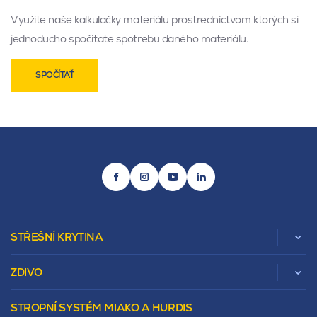
Využite naše kalkulačky materiálu prostredníctvom ktorých si
jednoducho spočítate spotrebu daného materiálu.
SPOČÍTAŤ
STŘEŠNÍ KRYTINA
ZDIVO
Zobrazit celou kategorii
STROPNÍ SYSTÉM MIAKO A HURDIS
Beta