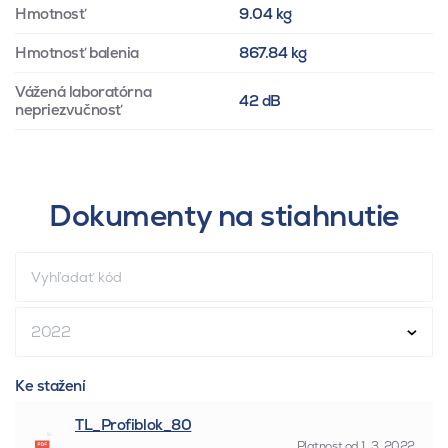
Hmotnosť
9.04 kg
Hmotnosť balenia
867.84 kg
Vážená laboratórna
42 dB
nepriezvučnosť
Dokumenty na stiahnutie
2022
Ke stažení
TL_Profiblok_80
Platnost od
1. 3. 2022