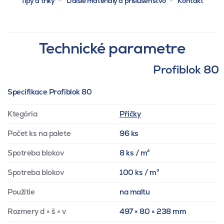
Tipy a triky
Ďalšie materiály a príslušenstvo
Kontakt
Technické parametre
Profiblok 80
Specifikace Profiblok 80
Ktegória
Příčky
Počet ks na palete
96 ks
Spotreba blokov
8 ks / m²
Spotreba blokov
100 ks / m³
Použitie
na maltu
Rozmery d × š × v
497 × 80 × 238 mm