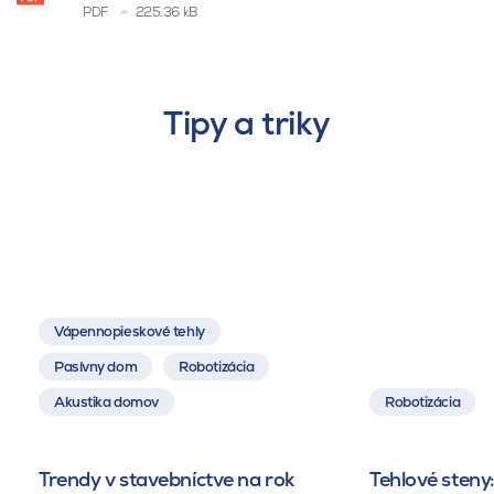
PDF
225.36 kB
Tipy a triky
Vápennopieskové tehly
Pasívny dom
Robotizácia
Akustika domov
Robotizácia
Trendy v stavebníctve na rok
Tehlové steny: