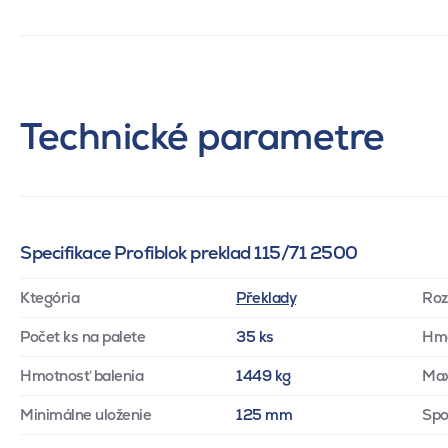
Technické parametre
Specifikace Profiblok preklad 115/71 2500
Ktegória
Překlady
Roz
Počet ks na palete
35 ks
Hm
Hmotnosť balenia
1449 kg
Max
Minimálne uloženie
125 mm
Spo