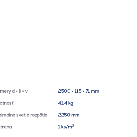
mery d × š × v
2500 × 115 × 71 mm
otnosť
41.4 kg
imálne svetlé rozpätie
2250 mm
2
treba
1 ks/m