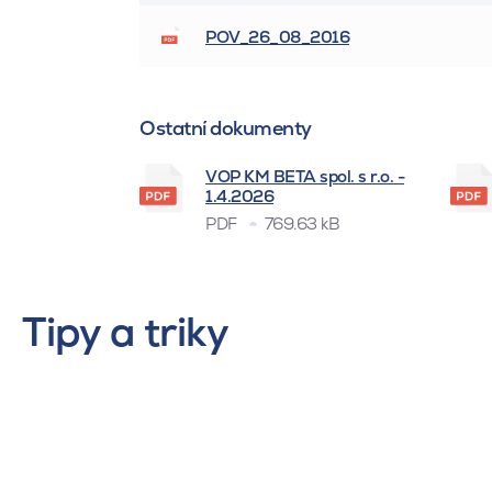
POV_26_08_2016
Ostatní dokumenty
VOP KM BETA spol. s r.o. -
1.4.2026
PDF
769.63 kB
Tipy a triky