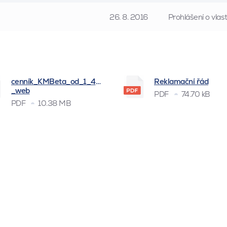
26. 8. 2016
Prohlášení o vla
cenník_KMBeta_od_1_4_2026
Reklamační řád
_web
PDF
74.70 kB
PDF
10.38 MB