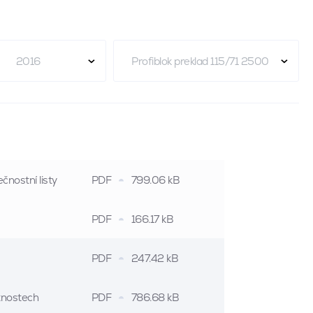
2016
Profiblok preklad 115/71 2500
čnostní listy
PDF
799.06 kB
PDF
166.17 kB
PDF
247.42 kB
stnostech
PDF
786.68 kB