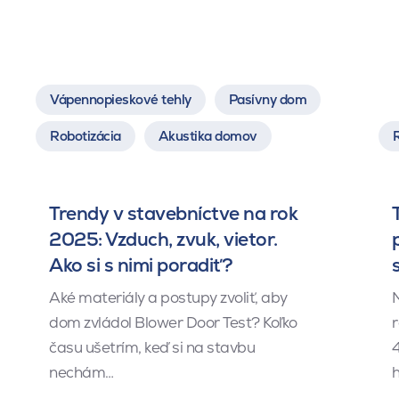
Vápennopieskové tehly
Pasívny dom
Robotizácia
Akustika domov
Trendy v stavebníctve na rok
2025: Vzduch, zvuk, vietor.
Ako si s nimi poradiť?
Aké materiály a postupy zvoliť, aby
dom zvládol Blower Door Test? Koľko
r
času ušetrím, keď si na stavbu
4
nechám…
h