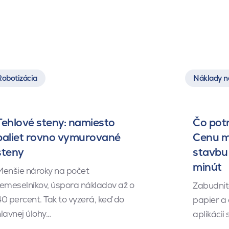
Robotizácia
Náklady n
Tehlové steny: namiesto
Čo pot
paliet rovno vymurované
Cenu m
steny
stavbu 
minút
Menšie nároky na počet
emeselníkov, úspora nákladov až o
Zabudnite
0 percent. Tak to vyzerá, keď do
papier a
lavnej úlohy…
aplikácii