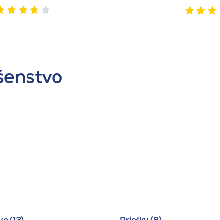
ušenstvo
o (13)
Priečky (8)