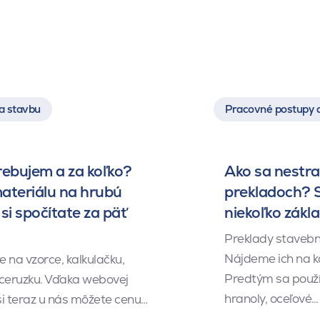
a stavbu
Pracovné postupy 
rebujem a za koľko?
Ako sa nestrat
ateriálu na hrubú
prekladoch? S
si spočítate za päť
niekoľko zákl
Preklady stavebn
Nájdeme ich na k
 na vzorce, kalkulačku,
Predtým sa použí
 ceruzku. Vďaka webovej
hranoly, oceľové…
 si teraz u nás môžete cenu…