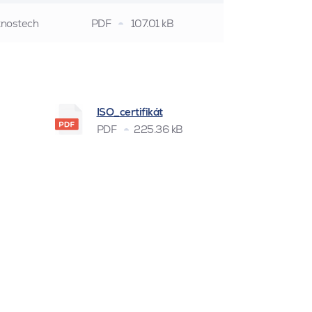
stnostech
PDF
107.01 kB
ISO_certifikát
PDF
225.36 kB