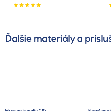
Ďalšie materiály a prísl
Murovacie malty (15)
Nosné muriv