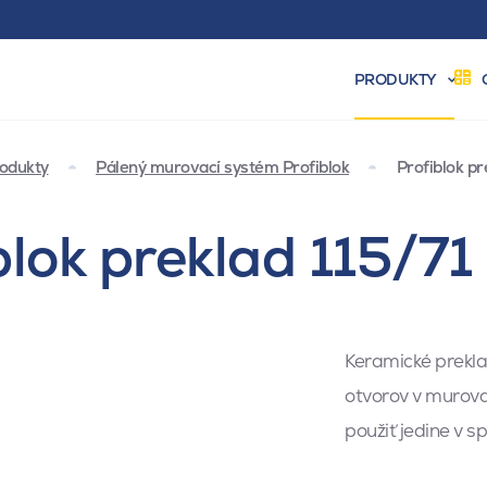
PRODUKTY
odukty
Pálený murovací systém Profiblok
Profiblok pr
blok preklad 115/7
Keramické prekla
otvorov v murova
použiť jedine v 