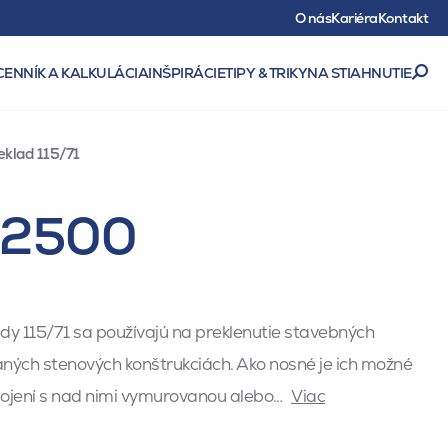
O nás
Kariéra
Kontakt
CENNÍK A KALKULÁCIA
INŠPIRÁCIE
TIPY & TRIKY
NA STIAHNUTIE
eklad 115/71
1 2500
dy 115/71 sa používajú na preklenutie stavebných
ných stenových konštrukciách. Ako nosné je ich možné
spojení s nad nimi vymurovanou alebo…
Viac