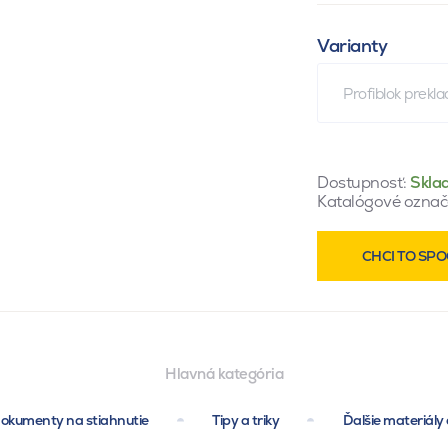
Varianty
Profiblok prekl
Dostupnosť:
Skla
Katalógové označ
CHCI TO SPO
Hlavná kategória
okumenty na stiahnutie
Tipy a triky
Ďalšie materiály 