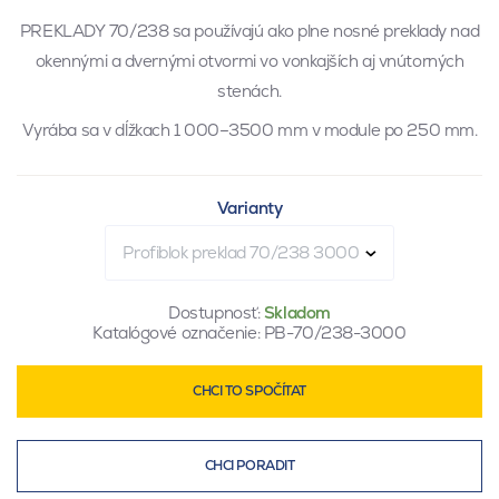
PREKLADY 70/238 sa používajú ako plne nosné preklady nad
okennými a dvernými otvormi vo vonkajších aj vnútorných
stenách.
Vyrába sa v dĺžkach 1 000–3500 mm v module po 250 mm.
Varianty
Profiblok preklad 70/238 3000
Dostupnosť:
Skladom
Katalógové označenie:
PB-70/238-3000
CHCI TO SPOČÍTAT
CHCI PORADIT