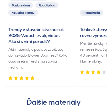
Pasívny dom
Robotizácia
Akustika domov
Robotizácia
Trendy v stavebníctve na rok
Tehlové steny:
2025: Vzduch, zvuk, vietor.
rovno vymuro
Ako si s nimi poradiť?
Menšie nároky n
Aké materiály a postupy zvoliť, aby
remeselníkov, ús
dom zvládol Blower Door Test? Koľko
40 percent. Tak 
času ušetrím, keď si na stavbu
hlavnej úlohy…
nechám…
Ďalšie materiály