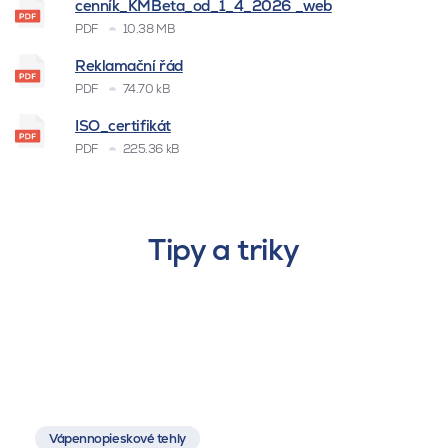
cenník_KMBeta_od_1_4_2026 _web
PDF
10.38 MB
Reklamační řád
PDF
74.70 kB
ISO_certifikát
PDF
225.36 kB
Tipy a triky
Vápennopieskové tehly