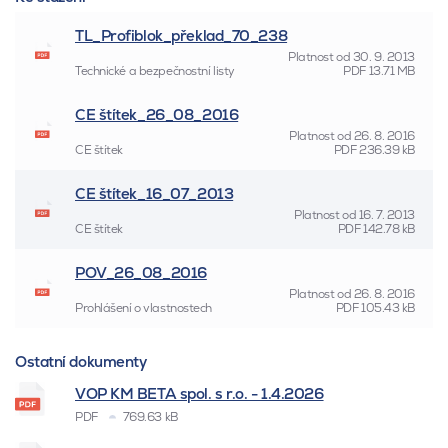
TL_Profiblok_překlad_70_238
Platnost od
30. 9. 2013
Technické a bezpečnostní listy
PDF
13.71 MB
CE štítek_26_08_2016
Platnost od
26. 8. 2016
CE štítek
PDF
236.39 kB
CE štítek_16_07_2013
Platnost od
16. 7. 2013
CE štítek
PDF
142.78 kB
POV_26_08_2016
Platnost od
26. 8. 2016
Prohlášení o vlastnostech
PDF
105.43 kB
Ostatní dokumenty
VOP KM BETA spol. s r.o. - 1.4.2026
PDF
769.63 kB