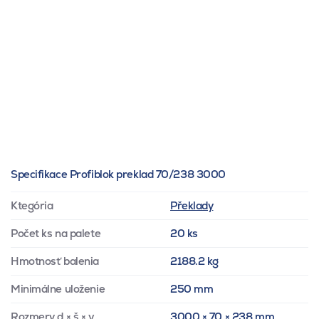
Specifikace Profiblok preklad 70/238 3000
Ktegória
Překlady
Počet ks na palete
20 ks
Hmotnosť balenia
2188.2 kg
Minimálne uloženie
250 mm
Rozmery d × š × v
3000 × 70 × 238 mm