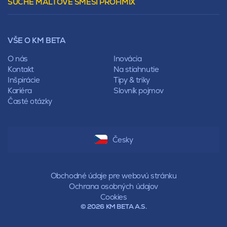
SUCHÉ MALTOVÉ SMĚSI PROFIMIX
Preklady
Mansardová
Lícové murivo
Pultová
Ploty
Rota
Nástroje a príslušenstvo
Sedlová
VŠE O KM BETA
Pálené zdivo Profiblok
Valbová
Nosné murivo
O nás
Inovácia
Polovalbová
Priečky
Kontakt
Na stiahnutie
Stanová
Vencovky
Inšpirácie
Tipy & triky
Mansardová
Preklady
Kariéra
Slovník pojmov
Pultová
Časté otázky
Hodonka
Sedlová
Valbová
Polovalbová
Česky
Stanová
Mansardová
Pultová
Obchodné údaje pre webovú stránku
Ochrana osobných údajov
Cookies
© 2026 KM BETA A.S.