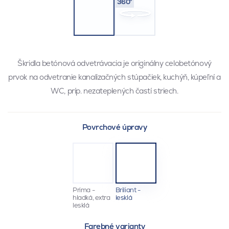
360°
Škridla betónová odvetrávacia je originálny celobetónový
prvok na odvetranie kanalizačných stúpačiek, kuchýň, kúpeľní a
WC, príp. nezateplených častí striech.
Povrchové úpravy
Prima -
Briliant -
hladká, extra
lesklá
lesklá
Farebné varianty