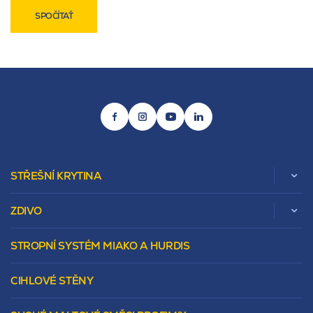
SPOČÍTAŤ
STŘEŠNÍ KRYTINA
ZDIVO
Zobrazit celou kategorii
STROPNÍ SYSTÉM MIAKO A HURDIS
Beta
Vápenopískové zdivo Sendwix
Sedlová
Murovacie bloky
Valbová
CIHLOVÉ STĚNY
Tepelnoizolačný prvok
Polovalbová
Vencovky
Stanová