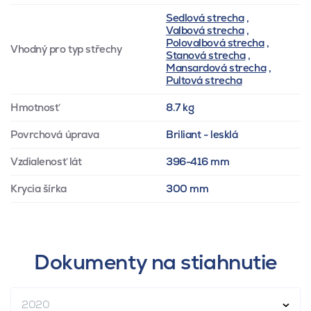
Sedlová strecha
,
Valbová strecha
,
Polovalbová strecha
,
Vhodný pro typ střechy
Stanová strecha
,
Mansardová strecha
,
Pultová strecha
Hmotnosť
8.7 kg
Povrchová úprava
Briliant - lesklá
Vzdialenosť lát
396-416 mm
Krycia šírka
300 mm
Dokumenty na stiahnutie
2020