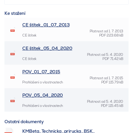
Ke stažení
CE štítek_01_07_2013
Platnost od
1. 7. 2013
CE štítek
PDF
223.68 kB
CE štítek_05_04_2020
Platnost od
5. 4. 2020
CE štítek
PDF
71.42 kB
POV_01_07_2015
Platnost od
1. 7. 2015
Prohlášení o vlastnostech
PDF
115.79 kB
POV_05_04_2020
Platnost od
5. 4. 2020
Prohlášení o vlastnostech
PDF
115.45 kB
Ostatní dokumenty
KMBeta_Technicka_prirucka_BSK_