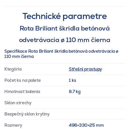
Technické parametre
Rota Briliant škridla betónová
odvetrávacia ø 110 mm čierna
Specifikace Rota Briliant škridla betónová odvetrávacia ø
110 mm čierna
Ktegória
Střešní prostupy
Počet ks na palete
1 ks
Hmotnosť balenia
8.7 kg
Sklon strechy
Bezpečný sklon krytiny
Rozmery
496×330×25 mm