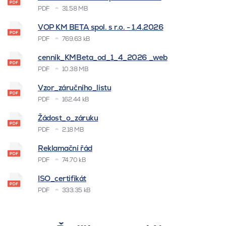
PDF
31.58 MB
VOP KM BETA spol. s r.o. - 1.4.2026
PDF
769.63 kB
cenník_KMBeta_od_1_4_2026 _web
PDF
10.38 MB
Vzor_záručního_listu
PDF
162.44 kB
Žádost_o_záruku
PDF
2.18 MB
Reklamační řád
PDF
74.70 kB
ISO_certifikát
PDF
333.35 kB