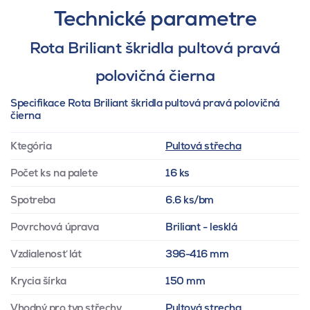
Technické parametre
Rota Briliant škridla pultová pravá
polovičná čierna
Specifikace Rota Briliant škridla pultová pravá polovičná
čierna
Ktegória
Pultová střecha
Počet ks na palete
16 ks
Spotreba
6.6 ks/bm
Povrchová úprava
Briliant - lesklá
Vzdialenosť lát
396-416 mm
Krycia šírka
150 mm
Vhodný pro typ střechy
Pultová strecha