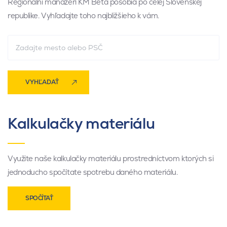
Regionálni manažéri KM Beta pôsobia po celej Slovenskej
republike. Vyhľadajte toho najbližšieho k vám.
VYHĽADAŤ
Kalkulačky materiálu
Využite naše kalkulačky materiálu prostredníctvom ktorých si
jednoducho spočítate spotrebu daného materiálu.
SPOČÍTAŤ