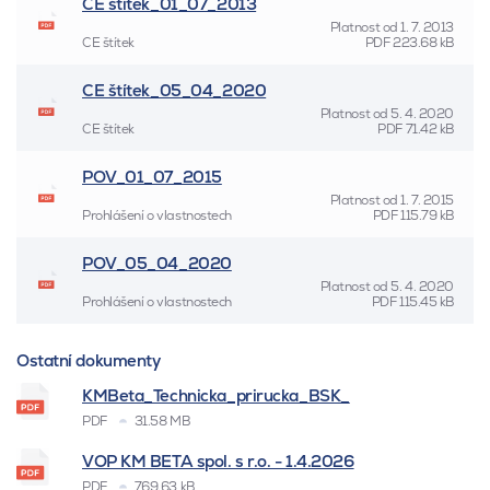
CE štítek_01_07_2013
Platnost od
1. 7. 2013
CE štítek
PDF
223.68 kB
CE štítek_05_04_2020
Platnost od
5. 4. 2020
CE štítek
PDF
71.42 kB
POV_01_07_2015
Platnost od
1. 7. 2015
Prohlášení o vlastnostech
PDF
115.79 kB
POV_05_04_2020
Platnost od
5. 4. 2020
Prohlášení o vlastnostech
PDF
115.45 kB
Ostatní dokumenty
KMBeta_Technicka_prirucka_BSK_
PDF
31.58 MB
VOP KM BETA spol. s r.o. - 1.4.2026
PDF
769.63 kB