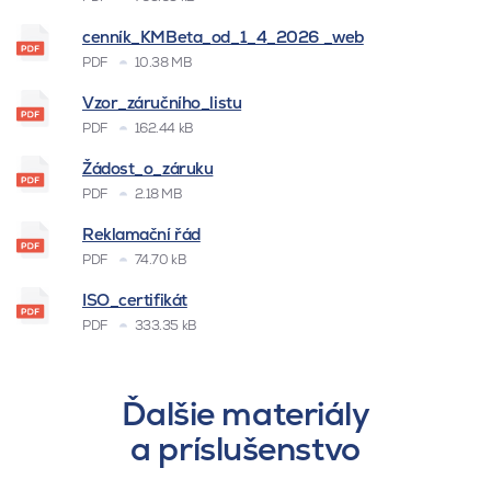
cenník_KMBeta_od_1_4_2026 _web
PDF
10.38 MB
Vzor_záručního_listu
PDF
162.44 kB
Žádost_o_záruku
PDF
2.18 MB
Reklamační řád
PDF
74.70 kB
ISO_certifikát
PDF
333.35 kB
Ďalšie materiály
a príslušenstvo